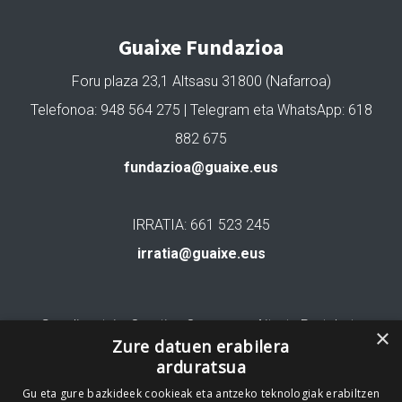
Guaixe Fundazioa
Foru plaza 23,1 Altsasu 31800 (Nafarroa)
Telefonoa: 948 564 275 | Telegram eta WhatsApp: 618
882 675
fundazioa@guaixe.eus
IRRATIA: 661 523 245
irratia@guaixe.eus
Gure lizentzia
: Creative Commons Aitortu Partekatu
×
Zure datuen erabilera
arduratsua
Codesyntaxek garatua
Gu eta gure bazkideek cookieak eta antzeko teknologiak erabiltzen