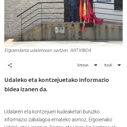
Ergoendarra udaletxean sartzen. ARTXIBOA
Entzun
Itzuli
Udaleko eta kontzejuetako informazio
bidea izanen da.
Udalaren eta kontzejuen kudeaketari buruzko
informazio zabalagoa emateko asmoz, Ergoienako