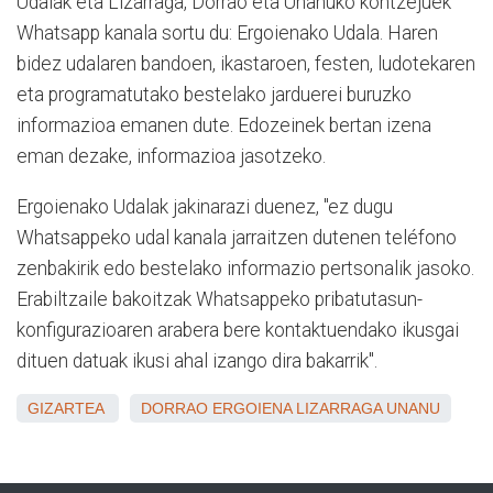
Udalak eta Lizarraga, Dorrao eta Unanuko kontzejuek
Whatsapp kanala sortu du: Ergoienako Udala. Haren
bidez udalaren bandoen, ikastaroen, festen, ludotekaren
eta programatutako bestelako jarduerei buruzko
informazioa emanen dute. Edozeinek bertan izena
eman dezake, informazioa jasotzeko.
Ergoienako Udalak jakinarazi duenez, "ez dugu
Whatsappeko udal kanala jarraitzen dutenen teléfono
zenbakirik edo bestelako informazio pertsonalik jasoko.
Erabiltzaile bakoitzak Whatsappeko pribatutasun-
konfigurazioaren arabera bere kontaktuendako ikusgai
dituen datuak ikusi ahal izango dira bakarrik".
GIZARTEA
DORRAO
ERGOIENA
LIZARRAGA
UNANU