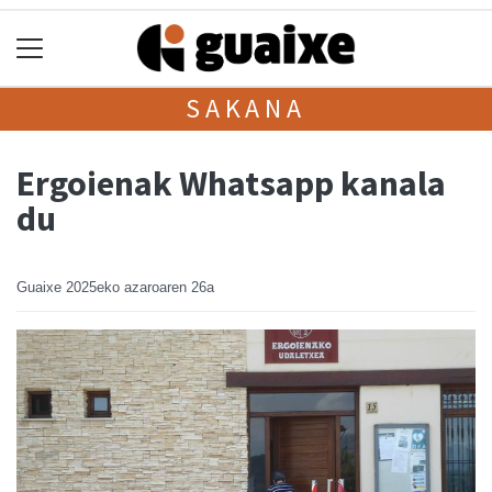
SAKANA
Ergoienak Whatsapp kanala
du
Guaixe
2025eko azaroaren 26a