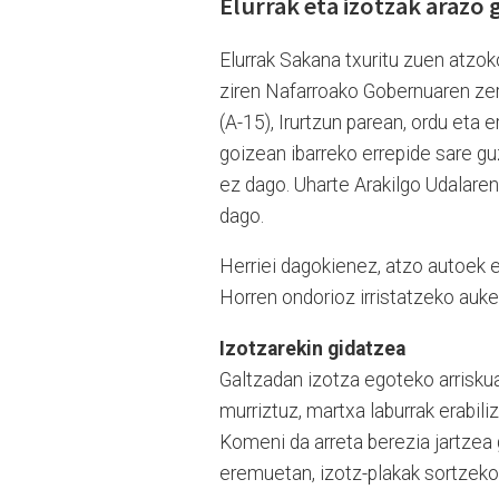
Elurrak eta izotzak arazo 
Elurrak Sakana txuritu zuen atzok
ziren Nafarroako Gobernuaren zer
(A-15), Irurtzun parean, ordu eta 
goizean ibarreko errepide sare guz
ez dago. Uharte Arakilgo Udalaren
dago.
Herriei dagokienez, atzo autoek e
Horren ondorioz irristatzeko auker
Izotzarekin gidatzea
Galtzadan izotza egoteko arrisk
murriztuz, martxa laburrak erabil
Komeni da arreta berezia jartzea
eremuetan, izotz-plakak sortzeko 