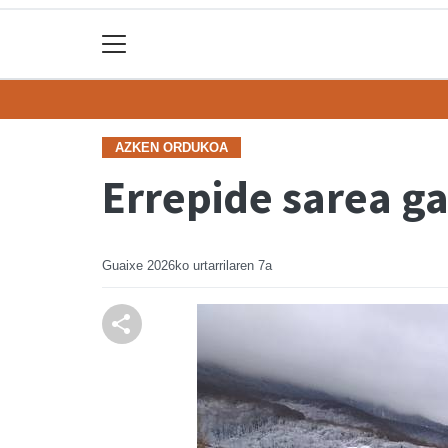
AZKEN ORDUKOA
Errepide sarea g
Guaixe
2026ko urtarrilaren 7a