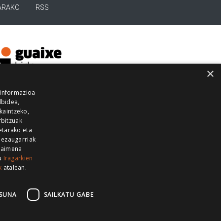
ARAKO
RSS
×
 informazioa
lbidea,
skaintzeko,
rbitzuak
etarako eta
 ezaugarriak
 baimena
zu
Iragarkien
k
atalean.
EITIA GUKA
AZKOITIA GUKA
BARRENA
GUKA
GUKA TELEBISTA
HIRUKA
SUNA
SAILKATU GABE
Z GUKA
ZUMAIA GUKA
28 KANALA