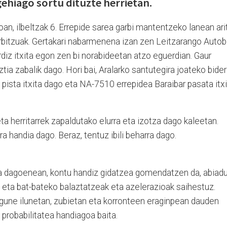
gehiago sortu dituzte herrietan.
oan, ilbeltzak 6. Errepide sarea garbi mantentzeko lanean ari
bitzuak. Gertakari nabarmenena izan zen Leitzarango Autob
erdiz itxita egon zen bi norabideetan atzo eguerdian. Gaur
tia zabalik dago. Hori bai, Aralarko santutegira joateko bider
 pista itxita dago eta NA-7510 errepidea Baraibar pasata itx
ta herritarrek zapaldutako elurra eta izotza dago kaleetan.
a handia dago. Beraz, tentuz ibili beharra dago.
ua dagoenean, kontu handiz gidatzea gomendatzen da, abiad
iz eta bat-bateko balaztatzeak eta azelerazioak saihestuz.
 gune ilunetan, zubietan eta korronteen eraginpean dauden
probabilitatea handiagoa baita.