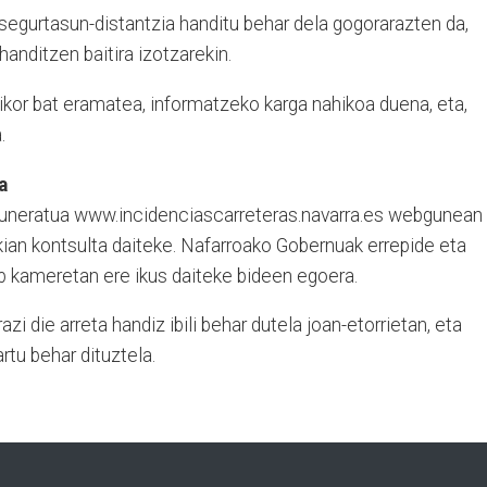
 segurtasun-distantzia handitu behar dela gogorarazten da,
anditzen baitira izotzarekin.
kor bat eramatea, informatzeko karga nahikoa duena, eta,
.
a
uneratua www.incidenciascarreteras.navarra.es webgunean
an kontsulta daiteke. Nafarroako Gobernuak errepide eta
b kameretan ere ikus daiteke bideen egoera.
zi die arreta handiz ibili behar dutela joan-etorrietan, eta
rtu behar dituztela.