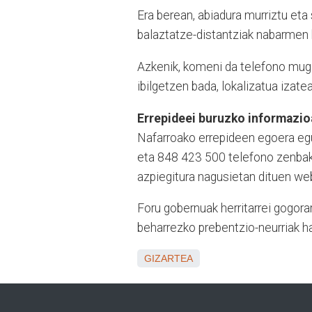
Era berean, abiadura murriztu eta
balaztatze-distantziak nabarmen h
Azkenik, komeni da telefono mugi
ibilgetzen bada, lokalizatua izatea
Errepideei buruzko informazio
Nafarroako errepideen egoera eg
eta 848 423 500 telefono zenbaki
azpiegitura nagusietan dituen we
Foru gobernuak herritarrei gogorara
beharrezko prebentzio-neurriak ha
GIZARTEA