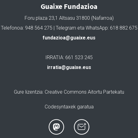
Guaixe Fundazioa
Foru plaza 23,1 Altsasu 31800 (Nafarroa)
Telefonoa: 948 564 275 | Telegram eta WhatsApp: 618 882 675
fundazioa@guaixe.eus
IRRATIA: 661 523 245
irratia@guaixe.eus
Gure lizentzia
: Creative Commons Aitortu Partekatu
Codesyntaxek garatua