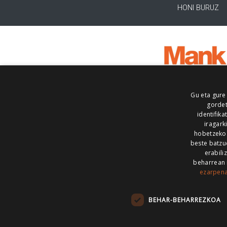
HONI BURUZ
Gu eta gure
gordet
identifika
iragark
hobetzeko
beste batzu
erabili
beharrean 
ezarpen
AIARALDEA
AIKOR
AIURRI
ALEA
BEGITU
ERRAN
EUSKALERRIA IRRA
BEHAR-BEHARREZKOA
KRONIKA
MAILOPE
NOAUA
O