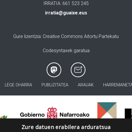
IRRATIA: 661 523 245
irratia@guaixe.eus
Gure lizentzia
: Creative Commons Aitortu Partekatu
Codesyntaxek garatua
LEGE OHARRA
PUBLIZITATEA
ARAUAK
HARREMANET
>
Zure datuen erabilera arduratsua