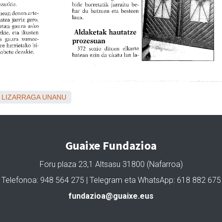
LIZARRAGA
UNANU
Guaixe Fundazioa
Foru plaza 23,1 Altsasu 31800 (Nafarroa)
Telefonoa: 948 564 275 | Telegram eta WhatsApp: 618 882 675
fundazioa@guaixe.eus