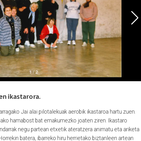
n ikastarora.
rragako Jai alai pilotalekuak aerobik ikastaroa hartu zuen.
agako hamabost bat emakumezko joaten ziren. Ikastaro
ndarrak negu partean etxetik ateratzera animatu eta ariketa
Horrekin batera, ibarreko hiru herrietako biztanleen artean