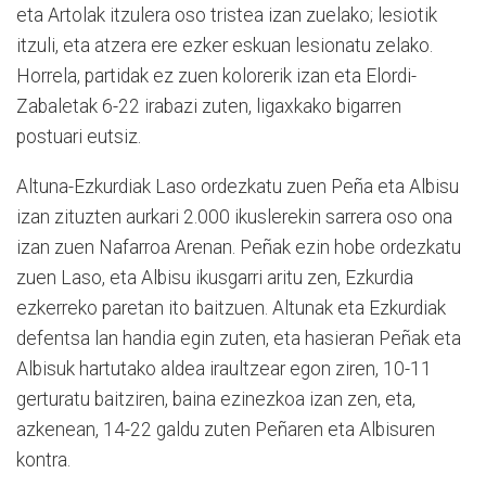
eta Artolak itzulera oso tristea izan zuelako; lesiotik
itzuli, eta atzera ere ezker eskuan lesionatu zelako.
Horrela, partidak ez zuen kolorerik izan eta Elordi-
Zabaletak 6-22 irabazi zuten, ligaxkako bigarren
postuari eutsiz.
Altuna-Ezkurdiak Laso ordezkatu zuen Peña eta Albisu
izan zituzten aurkari 2.000 ikuslerekin sarrera oso ona
izan zuen Nafarroa Arenan. Peñak ezin hobe ordezkatu
zuen Laso, eta Albisu ikusgarri aritu zen, Ezkurdia
ezkerreko paretan ito baitzuen. Altunak eta Ezkurdiak
defentsa lan handia egin zuten, eta hasieran Peñak eta
Albisuk hartutako aldea iraultzear egon ziren, 10-11
gerturatu baitziren, baina ezinezkoa izan zen, eta,
azkenean, 14-22 galdu zuten Peñaren eta Albisuren
kontra.