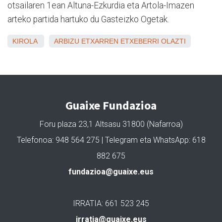
otsailaren 1ean Altuna-Ezkurdia eta Artola-Imazen
arteko partida hartuko du Gasteizko Ogetak.
KIROLA
ARBIZU
ETXARREN
ETXEBERRI
OLAZTI
Guaixe Fundazioa
Foru plaza 23,1 Altsasu 31800 (Nafarroa)
Telefonoa: 948 564 275 | Telegram eta WhatsApp: 618
882 675
fundazioa@guaixe.eus
IRRATIA: 661 523 245
irratia@guaixe.eus