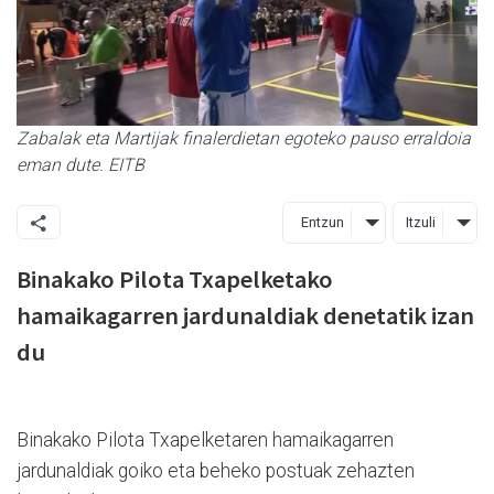
Zabalak eta Martijak finalerdietan egoteko pauso erraldoia
eman dute. EITB
Entzun
Itzuli
Binakako Pilota Txapelketako
hamaikagarren jardunaldiak denetatik izan
du
Binakako Pilota Txapelketaren hamaikagarren
jardunaldiak goiko eta beheko postuak zehazten