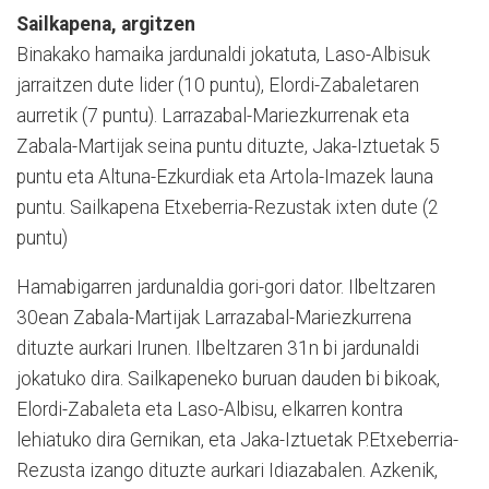
Sailkapena, argitzen
Binakako hamaika jardunaldi jokatuta, Laso-Albisuk
jarraitzen dute lider (10 puntu), Elordi-Zabaletaren
aurretik (7 puntu). Larrazabal-Mariezkurrenak eta
Zabala-Martijak seina puntu dituzte, Jaka-Iztuetak 5
puntu eta Altuna-Ezkurdiak eta Artola-Imazek launa
puntu. Sailkapena Etxeberria-Rezustak ixten dute (2
puntu)
Hamabigarren jardunaldia gori-gori dator. Ilbeltzaren
30ean Zabala-Martijak Larrazabal-Mariezkurrena
dituzte aurkari Irunen. Ilbeltzaren 31n bi jardunaldi
jokatuko dira. Sailkapeneko buruan dauden bi bikoak,
Elordi-Zabaleta eta Laso-Albisu, elkarren kontra
lehiatuko dira Gernikan, eta Jaka-Iztuetak P.Etxeberria-
Rezusta izango dituzte aurkari Idiazabalen. Azkenik,