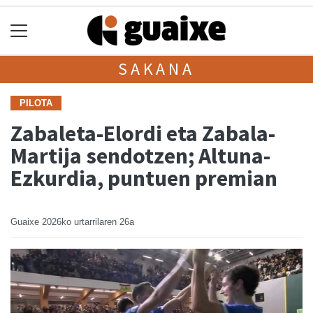
SAKANA
PILOTA
Zabaleta-Elordi eta Zabala-
Martija sendotzen; Altuna-
Ezkurdia, puntuen premian
Guaixe
2026ko urtarrilaren 26a