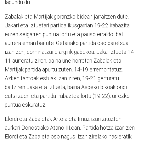
lagundu du.
Zabalak eta Martijak goranzko bidean jarraitzen dute,
Jakari eta Iztuetari partida ikusgarrian 19-22 irabazita
euren seigarren puntua lortu eta pauso erraldoi bat
aurrera eman baitute. Getariako partida oso paretsua
izan zen, dominatzaile argirik gabekoa. Jaka-Iztueta 14-
11 aurreratu ziren, baina une horretan Zabalak eta
Martijak partida apurtu zuten, 14-19 erremontatuz.
Azken tantoak estuak izan ziren, 19-21 gerturatu
baitziren Jaka eta Iztueta, baina Aspeko bikoak ongi
eutsi zuen eta partida irabaztea lortu (19-22), urrezko
puntua eskuratuz.
Elordi eta Zabaletak Artola eta Imaz izan zituzten
aurkari Donostiako Atano III.ean. Partida hotza izan zen,
Elordi eta Zabaleta oso nagusi izan zirelako hasieratik