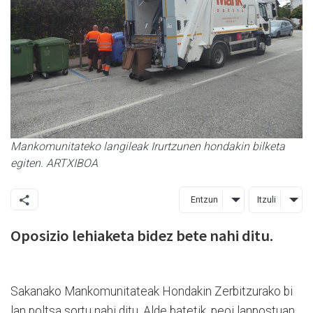
Mankomunitateko langileak Irurtzunen hondakin bilketa
egiten. ARTXIBOA
Entzun
Itzuli
Oposizio lehiaketa bidez bete nahi ditu.
Sakanako Mankomunitateak Hondakin Zerbitzurako bi
lan poltsa sortu nahi ditu. Alde batetik, peoi lanpostuan