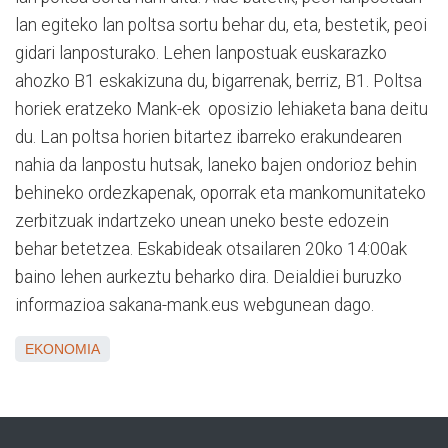
lan egiteko lan poltsa sortu behar du, eta, bestetik, peoi
gidari lanposturako. Lehen lanpostuak euskarazko
ahozko B1 eskakizuna du, bigarrenak, berriz, B1. Poltsa
horiek eratzeko Mank-ek oposizio lehiaketa bana deitu
du. Lan poltsa horien bitartez ibarreko erakundearen
nahia da lanpostu hutsak, laneko bajen ondorioz behin
behineko ordezkapenak, oporrak eta mankomunitateko
zerbitzuak indartzeko unean uneko beste edozein
behar betetzea. Eskabideak otsailaren 20ko 14:00ak
baino lehen aurkeztu beharko dira. Deialdiei buruzko
informazioa sakana-mank.eus webgunean dago.
EKONOMIA