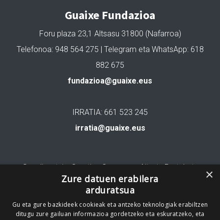
Guaixe Fundazioa
Foru plaza 23,1 Altsasu 31800 (Nafarroa)
Telefonoa: 948 564 275 | Telegram eta WhatsApp: 618
882 675
fundazioa@guaixe.eus
IRRATIA: 661 523 245
irratia@guaixe.eus
Gure lizentzia
: Creative Commons Aitortu Partekatu
×
Zure datuen erabilera
arduratsua
Codesyntaxek garatua
Gu eta gure bazkideek cookieak eta antzeko teknologiak erabiltzen
ditugu zure gailuan informazioa gordetzeko eta eskuratzeko, eta