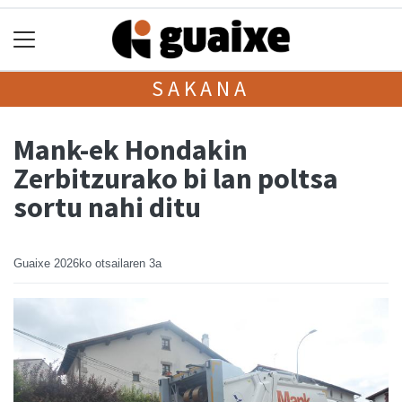
SAKANA
Mank-ek Hondakin
Zerbitzurako bi lan poltsa
sortu nahi ditu
Guaixe
2026ko otsailaren 3a