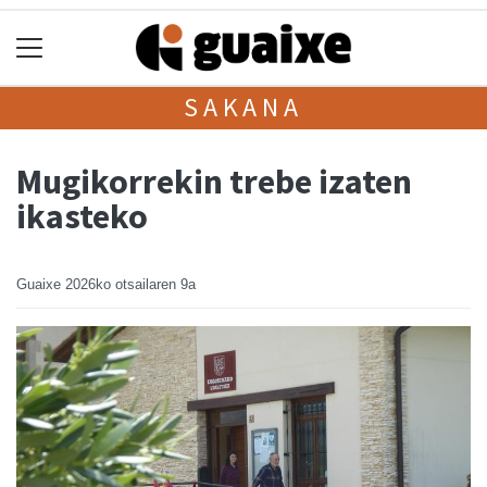
SAKANA
Mugikorrekin trebe izaten
ikasteko
Guaixe
2026ko otsailaren 9a