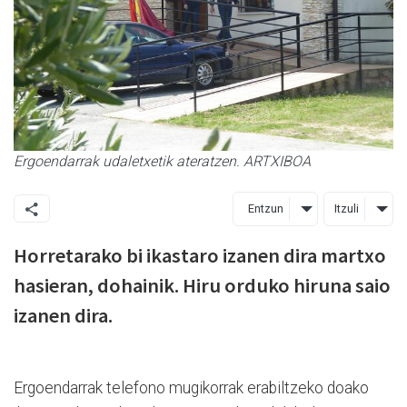
Ergoendarrak udaletxetik ateratzen. ARTXIBOA
Entzun
Itzuli
Horretarako bi ikastaro izanen dira martxo
hasieran, dohainik. Hiru orduko hiruna saio
izanen dira.
Ergoendarrak telefono mugikorrak erabiltzeko doako