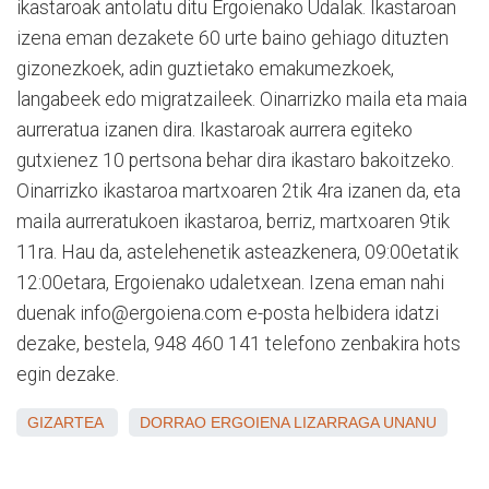
ikastaroak antolatu ditu Ergoienako Udalak. Ikastaroan
izena eman dezakete 60 urte baino gehiago dituzten
gizonezkoek, adin guztietako emakumezkoek,
langabeek edo migratzaileek. Oinarrizko maila eta maia
aurreratua izanen dira. Ikastaroak aurrera egiteko
gutxienez 10 pertsona behar dira ikastaro bakoitzeko.
Oinarrizko ikastaroa martxoaren 2tik 4ra izanen da, eta
maila aurreratukoen ikastaroa, berriz, martxoaren 9tik
11ra. Hau da, astelehenetik asteazkenera, 09:00etatik
12:00etara, Ergoienako udaletxean. Izena eman nahi
duenak info@ergoiena.com e-posta helbidera idatzi
dezake, bestela, 948 460 141 telefono zenbakira hots
egin dezake.
GIZARTEA
DORRAO
ERGOIENA
LIZARRAGA
UNANU