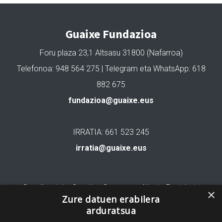
Guaixe Fundazioa
Foru plaza 23,1 Altsasu 31800 (Nafarroa)
Telefonoa: 948 564 275 | Telegram eta WhatsApp: 618
882 675
fundazioa@guaixe.eus
IRRATIA: 661 523 245
irratia@guaixe.eus
Gure lizentzia
: Creative Commons Aitortu Partekatu
×
Zure datuen erabilera
arduratsua
Codesyntaxek garatua