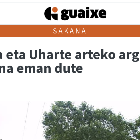
SAKANA
a eta Uharte arteko arg
ena eman dute