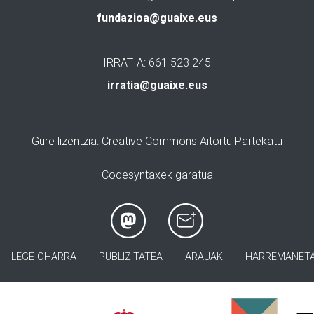
fundazioa@guaixe.eus
IRRATIA: 661 523 245
irratia@guaixe.eus
Gure lizentzia
: Creative Commons Aitortu Partekatu
Codesyntaxek garatua
LEGE OHARRA
PUBLIZITATEA
ARAUAK
HARREMANET