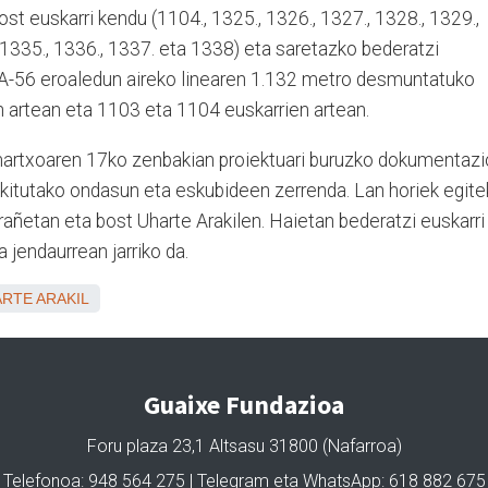
st euskarri kendu (1104., 1325., 1326., 1327., 1328., 1329.,
, 1335., 1336., 1337. eta 1338) eta saretazko bederatzi
, LA-56 eroaledun aireko linearen 1.132 metro desmuntatuko
n artean eta 1103 eta 1104 euskarrien artean.
 martxoaren 17ko zenbakian proiektuari buruzko dokumentaz
 ukitutako ondasun eta eskubideen zerrenda. Lan horiek egit
u Irañetan eta bost Uharte Arakilen. Haietan bederatzi euskarri
a jendaurrean jarriko da.
RTE ARAKIL
Guaixe Fundazioa
Foru plaza 23,1 Altsasu 31800 (Nafarroa)
Telefonoa: 948 564 275 | Telegram eta WhatsApp: 618 882 675