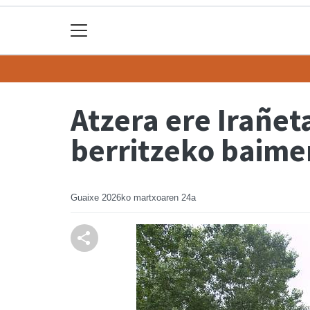
Atzera ere Irañet
berritzeko baim
Guaixe
2026ko martxoaren 24a