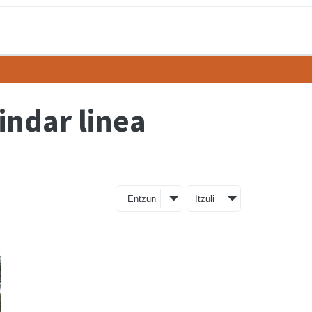
indar linea
Entzun
Itzuli