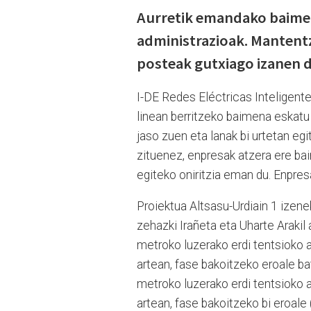
Aurretik emandako baimen
administrazioak. Mantentz
posteak gutxiago izanen d
I-DE Redes Eléctricas Inteligente
linean berritzeko baimena eskatu
jaso zuen eta lanak bi urtetan eg
zituenez, enpresak atzera ere ba
egiteko oniritzia eman du. Enpres
Proiektua Altsasu-Urdiain 1 izenek
zehazki Irañeta eta Uharte Arakil a
metroko luzerako erdi tentsioko ai
artean, fase bakoitzeko eroale b
metroko luzerako erdi tentsioko ai
artean, fase bakoitzeko bi eroale