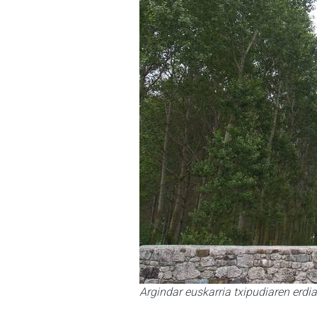
Argindar euskarria txipudiaren erd