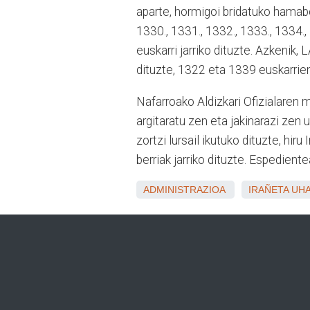
aparte, hormigoi bridatuko hamabo
1330., 1331., 1332., 1333., 1334.
euskarri jarriko dituzte. Azkenik
dituzte, 1322 eta 1339 euskarrie
Nafarroako Aldizkari Ofizialaren
argitaratu zen eta jakinarazi zen
zortzi lursail ikutuko dituzte, hir
berriak jarriko dituzte. Espediente
ADMINISTRAZIOA
IRAÑETA
UHA