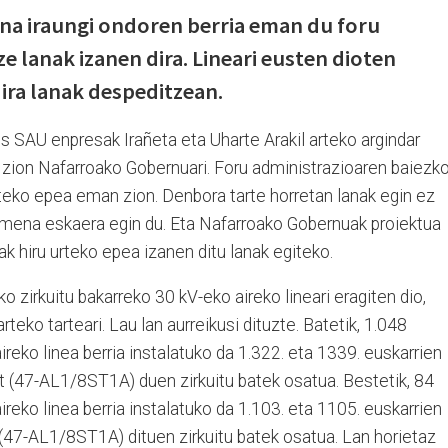
a iraungi ondoren berria eman du foru
e lanak izanen dira. Lineari eusten dioten
ira lanak despeditzean.
s SAU enpresak Irañeta eta Uharte Arakil arteko argindar
 zion Nafarroako Gobernuari. Foru administrazioaren baiezk
iteko epea eman zion. Denbora tarte horretan lanak egin ez
imena eskaera egin du. Eta Nafarroako Gobernuak proiektua
ak hiru urteko epea izanen ditu lanak egiteko.
o zirkuitu bakarreko 30 kV-eko aireko lineari eragiten dio,
rteko tarteari. Lau lan aurreikusi dituzte. Batetik, 1.048
reko linea berria instalatuko da 1.322. eta 1339. euskarrien
at (47-AL1/8ST1A) duen zirkuitu batek osatua. Bestetik, 84
reko linea berria instalatuko da 1.103. eta 1105. euskarrien
 (47-AL1/8ST1A) dituen zirkuitu batek osatua. Lan horietaz