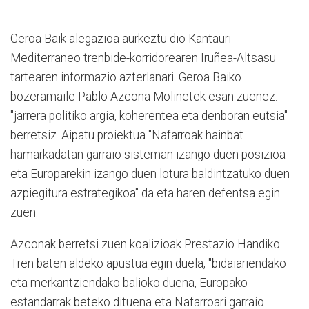
Geroa Baik alegazioa aurkeztu dio Kantauri-
Mediterraneo trenbide-korridorearen Iruñea-Altsasu
tartearen informazio azterlanari. Geroa Baiko
bozeramaile Pablo Azcona Molinetek esan zuenez.
"jarrera politiko argia, koherentea eta denboran eutsia"
berretsiz. Aipatu proiektua "Nafarroak hainbat
hamarkadatan garraio sisteman izango duen posizioa
eta Europarekin izango duen lotura baldintzatuko duen
azpiegitura estrategikoa" da eta haren defentsa egin
zuen.
Azconak berretsi zuen koalizioak Prestazio Handiko
Tren baten aldeko apustua egin duela, "bidaiariendako
eta merkantziendako balioko duena, Europako
estandarrak beteko dituena eta Nafarroari garraio