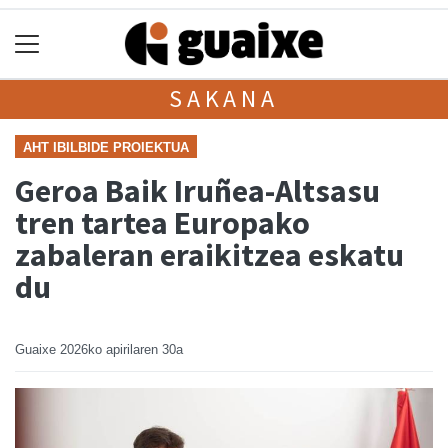
SAKANA
AHT IBILBIDE PROIEKTUA
Geroa Baik Iruñea-Altsasu
tren tartea Europako
zabaleran eraikitzea eskatu
du
Guaixe
2026ko apirilaren 30a