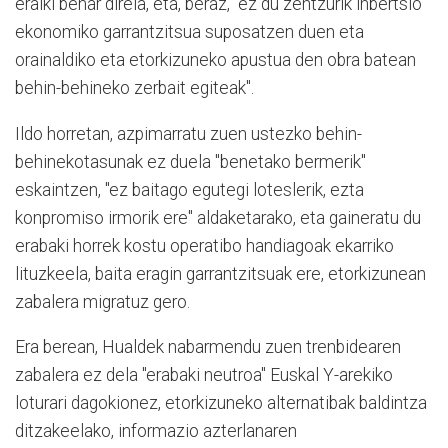
eraiki behar direla, eta, beraz, "ez du zentzurik inbertsio
ekonomiko garrantzitsua suposatzen duen eta
orainaldiko eta etorkizuneko apustua den obra batean
behin-behineko zerbait egiteak".
Ildo horretan, azpimarratu zuen ustezko behin-
behinekotasunak ez duela "benetako bermerik"
eskaintzen, "ez baitago egutegi loteslerik, ezta
konpromiso irmorik ere" aldaketarako, eta gaineratu du
erabaki horrek kostu operatibo handiagoak ekarriko
lituzkeela, baita eragin garrantzitsuak ere, etorkizunean
zabalera migratuz gero.
Era berean, Hualdek nabarmendu zuen trenbidearen
zabalera ez dela "erabaki neutroa" Euskal Y-arekiko
loturari dagokionez, etorkizuneko alternatibak baldintza
ditzakeelako, informazio azterlanaren