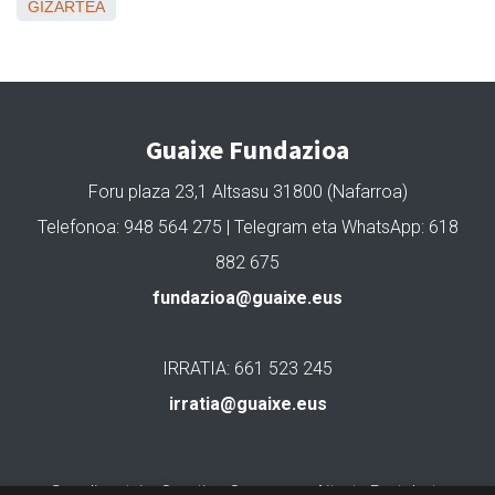
GIZARTEA
Guaixe Fundazioa
Foru plaza 23,1 Altsasu 31800 (Nafarroa)
Telefonoa: 948 564 275 | Telegram eta WhatsApp: 618
882 675
fundazioa@guaixe.eus
IRRATIA: 661 523 245
irratia@guaixe.eus
Gure lizentzia
: Creative Commons Aitortu Partekatu