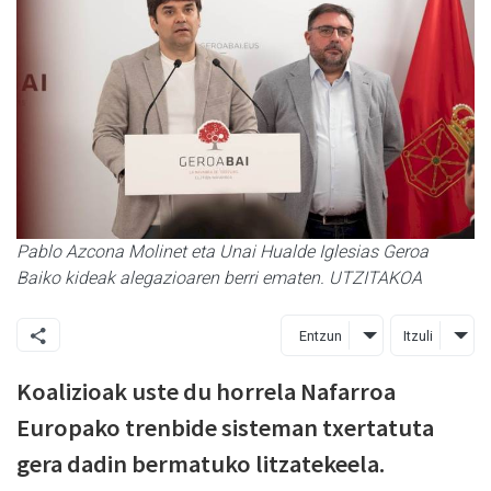
Pablo Azcona Molinet eta Unai Hualde Iglesias Geroa
Baiko kideak alegazioaren berri ematen. UTZITAKOA
Entzun
Itzuli
Koalizioak uste du horrela Nafarroa
Europako trenbide sisteman txertatuta
gera dadin bermatuko litzatekeela.