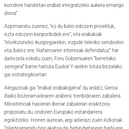
korridore handietan erabat integratzeko aukera emango
diona".
Azpimarratu zuenez, "ez du balio edozein proiektuk,
ezta edozein konponbidek ere", eta erabakiak
"etorkizuneko ikuspegiarekin, irizpide tekniko sendoekin
eta, batez ere, Nafarroaren interesak defendatuz" har
daitezela eskatu zuen, Foru Gobernuaren "benetako
zeregina" barne hartuta Euskal Y-arekin lotura bezalako
gai estrategikoetan.
Alegazioak gai "erabat erabakigarria" du ardatz, Geroa
Baiko bozeramailearen arabera: trenbidearen zabalera.
Ministerioak hasieran iberiar zabaleran eraikitzea
proposatu du, ondoren Europako estandarrera
egokitzeko. Horren aurrean, argi adierazi zuen Azkonak:
"planteamendu hori akatsa da, behin-behinean bada ere,