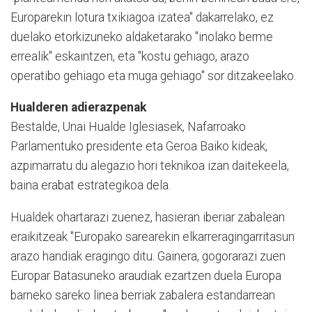
Europarekin lotura txikiagoa izatea" dakarrelako, ez
duelako etorkizuneko aldaketarako "inolako berme
errealik" eskaintzen, eta "kostu gehiago, arazo
operatibo gehiago eta muga gehiago" sor ditzakeelako.
Hualderen adierazpenak
Bestalde, Unai Hualde Iglesiasek, Nafarroako
Parlamentuko presidente eta Geroa Baiko kideak,
azpimarratu du alegazio hori teknikoa izan daitekeela,
baina erabat estrategikoa dela.
Hualdek ohartarazi zuenez, hasieran iberiar zabalean
eraikitzeak "Europako sarearekin elkarreragingarritasun
arazo handiak eragingo ditu. Gainera, gogorarazi zuen
Europar Batasuneko araudiak ezartzen duela Europa
barneko sareko linea berriak zabalera estandarrean