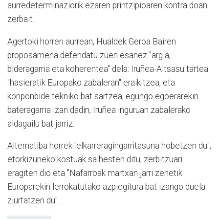
aurredeterminaziorik ezaren printzipioaren kontra doan
zerbait.
Agertoki horren aurrean, Hualdek Geroa Bairen
proposamena defendatu zuen esanez "argia,
bideragarria eta koherentea" dela: Iruñea-Altsasu tartea
"hasieratik Europako zabaleran" eraikitzea, eta
konponbide tekniko bat sartzea, egungo egoerarekin
bateragarria izan dadin, Iruñea inguruan zabalerako
aldagailu bat jarriz.
Alternatiba horrek "elkarreragingarritasuna hobetzen du",
etorkizuneko kostuak saihesten ditu, zerbitzuari
eragiten dio eta "Nafarroak martxan jarri zenetik
Europarekin lerrokatutako azpiegitura bat izango duela
ziurtatzen du".