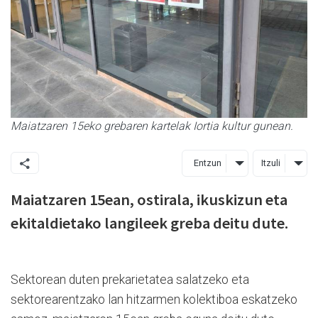
Maiatzaren 15eko grebaren kartelak Iortia kultur gunean.
Entzun
Itzuli
Maiatzaren 15ean, ostirala, ikuskizun eta
ekitaldietako langileek greba deitu dute.
Sektorean duten prekarietatea salatzeko eta
sektorearentzako lan hitzarmen kolektiboa eskatzeko