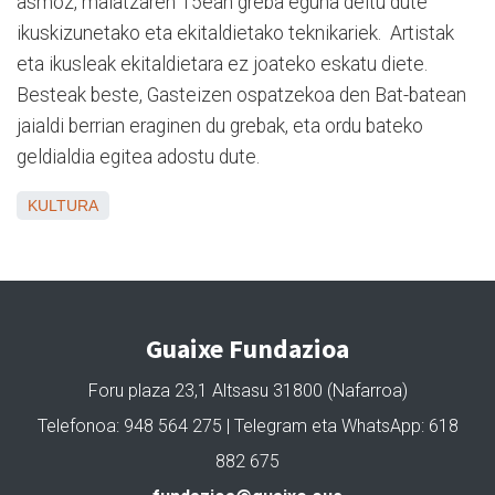
asmoz, maiatzaren 15ean greba eguna deitu dute
ikuskizunetako eta ekitaldietako teknikariek. Artistak
eta ikusleak ekitaldietara ez joateko eskatu diete.
Besteak beste, Gasteizen ospatzekoa den Bat-batean
jaialdi berrian eraginen du grebak, eta ordu bateko
geldialdia egitea adostu dute.
KULTURA
Guaixe Fundazioa
Foru plaza 23,1 Altsasu 31800 (Nafarroa)
Telefonoa: 948 564 275 | Telegram eta WhatsApp: 618
882 675