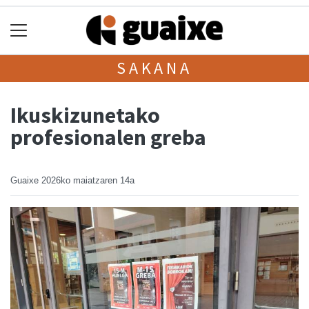
SAKANA
Ikuskizunetako
profesionalen greba
Guaixe
2026ko maiatzaren 14a