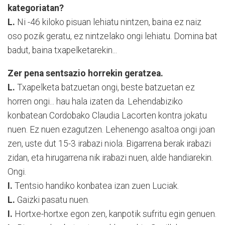
kategoriatan?
L.
Ni -46 kiloko pisuan lehiatu nintzen, baina ez naiz
oso pozik geratu, ez nintzelako ongi lehiatu. Domina bat
badut, baina txapelketarekin...
Zer pena sentsazio horrekin geratzea.
L.
Txapelketa batzuetan ongi, beste batzuetan ez
horren ongi... hau hala izaten da. Lehendabiziko
konbatean Cordobako Claudia Lacorten kontra jokatu
nuen. Ez nuen ezagutzen. Lehenengo asaltoa ongi joan
zen, uste dut 15-3 irabazi niola. Bigarrena berak irabazi
zidan, eta hirugarrena nik irabazi nuen, alde handiarekin.
Ongi.
I.
Tentsio handiko konbatea izan zuen Luciak.
L.
Gaizki pasatu nuen.
I.
Hortxe-hortxe egon zen, kanpotik sufritu egin genuen.