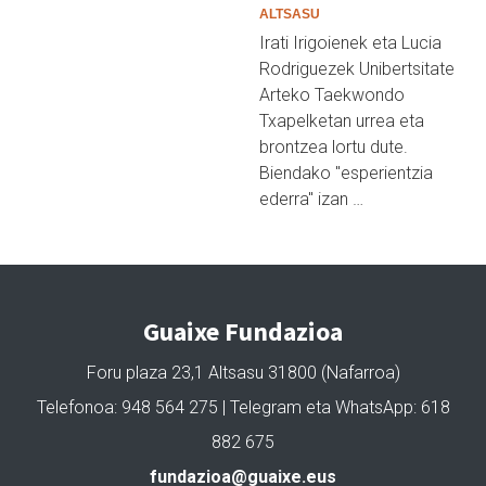
ALTSASU
Irati Irigoienek eta Lucia
Rodriguezek Unibertsitate
Arteko Taekwondo
Txapelketan urrea eta
brontzea lortu dute.
Biendako "esperientzia
ederra" izan …
Guaixe Fundazioa
Foru plaza 23,1 Altsasu 31800 (Nafarroa)
Telefonoa: 948 564 275 | Telegram eta WhatsApp: 618
882 675
fundazioa@guaixe.eus