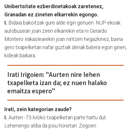
Unibertsitate ezberdinetakoak zaretenez,
Granadan ez zineten elkarrekin egongo.
I.
Bidaia bakoitzak gure alde egin genuen. NUP-ekoak
autobusean joan ziren elkarrekin eta ni Gerardo
Montero irakaslearekin joan nintzen hegazkinez, baina
gero txapelketan nafar guztiak denak batera egon ginen,
kideak baikara.
Irati Irigoien: "Aurten nire lehen
txapelketa izan da; ez nuen halako
emaitza espero"
Irati, zein kategorian zaude?
I.
Aurten -73 kiloko txapelketan parte hartu dut.
Lehenengo aldia da pisu honetan. Zegoen