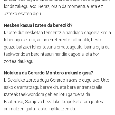
lor ditzakegulako. Beraz, orain da momentua, eta ez
uzteko esaten digu.
Nesken kasua izaten da bereziki?
I.
Uste dut nesketan tendentzia handiago dagoela kirola
lehenago uztera, agian erreferente faltagatik, beste
gauza batzuei lehentasuna emateagatik... baina egia da
taekwondoan berdintasun handia dagoela, eta hor
zortea daukagu.
Nolakoa da Gerardo Montero irakasle gisa?
I.
Sekulako zortea dugu Gerardo irakasle dugulako. Urte
asko daramatzagu berarekin, eta bera entrenatzaile
izateak taekwondora gehien lotu gaituena da.
Esaterako, Sarajevo bezalako txapelketetara joatera
animatzen gaitu... asko inplikatzen da.