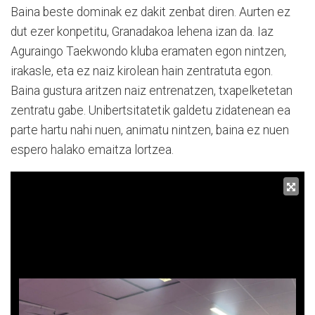
Baina beste dominak ez dakit zenbat diren. Aurten ez
dut ezer konpetitu, Granadakoa lehena izan da. Iaz
Aguraingo Taekwondo kluba eramaten egon nintzen,
irakasle, eta ez naiz kirolean hain zentratuta egon.
Baina gustura aritzen naiz entrenatzen, txapelketetan
zentratu gabe. Unibertsitatetik galdetu zidatenean ea
parte hartu nahi nuen, animatu nintzen, baina ez nuen
espero halako emaitza lortzea.