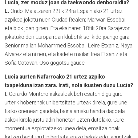
Lucia, zer moduz joan da taekwondo denboraldia?
L.
Ondo. Maiatzaren 22tik 24ra Espainiako 21 urtez
azpikoa jokatu nuen Ciudad Realen; Marwan Essobai
eta biok joan ginen. Eta ekainaren 18tik 20ra Sarajevon
jokatuko den Europarrean klubetik sei kide joango gara.
Senior mailan Mohammed Essobai, Leire Etxaniz, Naya
Alvarez eta ni neu, eta kadete mailan Irea Etxaniz eta
Sofia Cotovan. Oso gogotsu gaude.
Lucia aurten Nafarroako 21 urtez azpiko
txapelduna izan zara. Irati, nola ikusten duzu Lucia?
I.
Gerardo Montero irakasleak beti esaten digu gure
urterik hoberenak unibertsitate urteak direla, gure une
fisiko onenean gaudela, baina arrisku handia dagoela
askok kirola justu adin horietan uzten dutelako. Gure
momentua esplotatzeko unea dela, emaitza onak
lortzen baditugu Unibertsitaterako bekak edo laguntzak