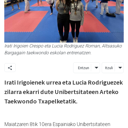
Irati Irigoien Crespo eta Lucia Rodriguez Roman, Altsasuko
Bargagain taekwondo eskolan entrenatzen.
Entzun
Itzuli
Irati Irigoienek urrea eta Lucia Rodriguezek
zilarra ekarri dute Unibertsitateen Arteko
Taekwondo Txapelketatik.
Maiatzaren 8tik 10era Espainiako Unibertsitateen