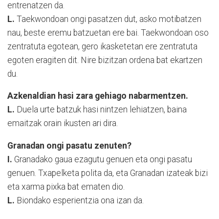
entrenatzen da.
L.
Taekwondoan ongi pasatzen dut, asko motibatzen
nau, beste eremu batzuetan ere bai. Taekwondoan oso
zentratuta egotean, gero ikasketetan ere zentratuta
egoten eragiten dit. Nire bizitzan ordena bat ekartzen
du.
Azkenaldian hasi zara gehiago nabarmentzen.
L.
Duela urte batzuk hasi nintzen lehiatzen, baina
emaitzak orain ikusten ari dira.
Granadan ongi pasatu zenuten?
I.
Granadako gaua ezagutu genuen eta ongi pasatu
genuen. Txapelketa polita da, eta Granadan izateak bizi
eta xarma pixka bat ematen dio.
L.
Biondako esperientzia ona izan da.