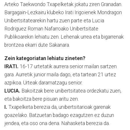
Arteko Taekwondo Txapelketak jokatu ziren Granadan.
Bargagain-Lezkairu klubeko Irati Irigoienek Mondragon
Unibertsitatearekin hartu zuen parte eta Lucia
Rodriguez Roman Nafarroako Unibertsitate
Publikoarekin lehiatu zen. Lehenak urrea eta bigarrenak
brontzea ekarri dute Sakanara.
Zein kategoriatan lehiatu zineten?
IRATI.
16-17 urtetatik aurrera senior mailan sartzen
gara. Aurretik junior maila dago, eta tartean 21 urtez
azpikoa. Urteak daramatzagu senior.
LUCIA.
Bakoitzak bere unibertsitatea ordezkatu zuen,
eta bakoitza bere pisuan aritu zen.
I.
Txapelketa berezia da, unibertsitarioak garenak
goazelako. Batzuetan badago ezagutzen ez duzun
jendea, eta oso ona dena. Nahasketa berezia da.