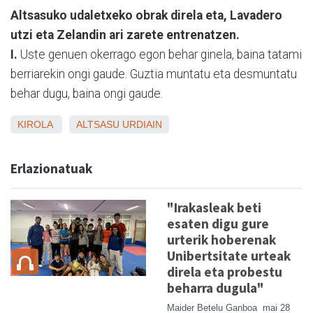
Altsasuko udaletxeko obrak direla eta, Lavadero
utzi eta Zelandin ari zarete entrenatzen.
I.
Uste genuen okerrago egon behar ginela, baina tatami
berriarekin ongi gaude. Guztia muntatu eta desmuntatu
behar dugu, baina ongi gaude.
KIROLA
ALTSASU
URDIAIN
Erlazionatuak
"Irakasleak beti
esaten digu gure
urterik hoberenak
Unibertsitate urteak
direla eta probestu
beharra dugula"
Maider Betelu Ganboa
mai 28