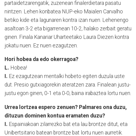
partaidetzarengatik, zuzenean finalerdietara pasatu
nintzen. Lehen konbatea NUP-eko Maialen Carvalho
betiko kide eta lagunaren kontra izan nuen. Lehenengo
asaltoan 3-2 eta bigarrenean 10-2, halako zerbait geratu
ginen. Finala Kanariar Uharteetako Laura Diezen kontra
jokatu nuen. Ez nuen ezagutzen.
Hori hobea da edo okerragoa?
L.
Hobea!
I.
Ez ezagutzean mentalki hobeto egiten duzula uste
dut. Presio gutxiagorekin ateratzen zara. Finalean justu-
justu egon ginen, 0-1 eta 0-0, baina irabaztea lortu nuen.
Urrea lortzea espero zenuen? Palmares ona duzu,
dituzun dominen kontua eramaten duzu?
I.
Espainiakoan zilarrezko bat eta lau brontze ditut, eta
Unibertsitario batean brontze bat lortu nuen aurretik.