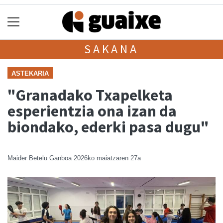
SAKANA
ASTEKARIA
"Granadako Txapelketa
esperientzia ona izan da
biondako, ederki pasa dugu"
Maider Betelu Ganboa
2026ko maiatzaren 27a