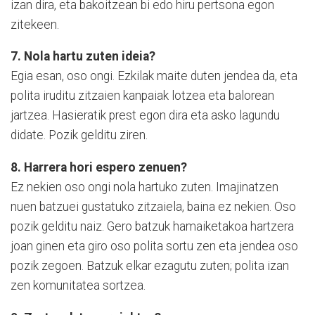
izan dira, eta bakoitzean bi edo hiru pertsona egon
zitekeen.
7. Nola hartu zuten ideia?
Egia esan, oso ongi. Ezkilak maite duten jendea da, eta
polita iruditu zitzaien kanpaiak lotzea eta balorean
jartzea. Hasieratik prest egon dira eta asko lagundu
didate. Pozik gelditu ziren.
8. Harrera hori espero zenuen?
Ez nekien oso ongi nola hartuko zuten. Imajinatzen
nuen batzuei gustatuko zitzaiela, baina ez nekien. Oso
pozik gelditu naiz. Gero batzuk hamaiketakoa hartzera
joan ginen eta giro oso polita sortu zen eta jendea oso
pozik zegoen. Batzuk elkar ezagutu zuten; polita izan
zen komunitatea sortzea.