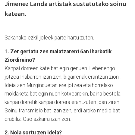
Jimenez Landa artistak sustatutako soinu
katean.
Sakanako ezkil joleek parte hartu zuten.
1. Zer gertatu zen maiatzaren16an Iharbatik
Ziordiraino?
Kanpai dorreen kate bat egin genuen. Lehenengo
jotzea Ihabarren izan zen, bigarrenak erantzun zion...
Ideia zen Murginduetan ere jotzea eta horrelako
moldaketa bat egin nuen kotxearekin, baina bestela
kanpai dorretik kanpai dorrera erantzuten joan ziren.
Soinu transmisio bat izan zen, erdi aroko medio bat
erabiliz. Oso azkarra izan zen.
2. Nola sortu zen ideia?