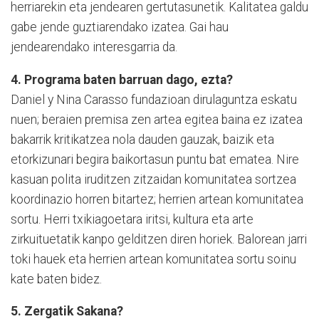
herriarekin eta jendearen gertutasunetik. Kalitatea galdu
gabe jende guztiarendako izatea. Gai hau
jendearendako interesgarria da.
4. Programa baten barruan dago, ezta?
Daniel y Nina Carasso fundazioan dirulaguntza eskatu
nuen; beraien premisa zen artea egitea baina ez izatea
bakarrik kritikatzea nola dauden gauzak, baizik eta
etorkizunari begira baikortasun puntu bat ematea. Nire
kasuan polita iruditzen zitzaidan komunitatea sortzea
koordinazio horren bitartez; herrien artean komunitatea
sortu. Herri txikiagoetara iritsi, kultura eta arte
zirkuituetatik kanpo gelditzen diren horiek. Balorean jarri
toki hauek eta herrien artean komunitatea sortu soinu
kate baten bidez.
5. Zergatik Sakana?