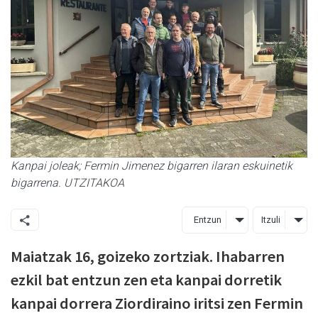
Kanpai joleak; Fermin Jimenez bigarren ilaran eskuinetik
bigarrena. UTZITAKOA
Entzun
Itzuli
Maiatzak 16, goizeko zortziak. Ihabarren
ezkil bat entzun zen eta kanpai dorretik
kanpai dorrera Ziordiraino iritsi zen Fermin