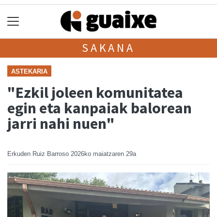
SAKANA
ASTEKARIA
"Ezkil joleen komunitatea
egin eta kanpaiak balorean
jarri nahi nuen"
Erkuden Ruiz Barroso
2026ko maiatzaren 29a