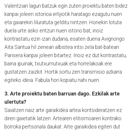
Valentzian lagun batzuk egin zuten proiektu baten bidez
kanpai joleen istorioa erlijiotik haratago ezagutu nuen
eta gaiarekin liluratuta gelditu nintzen. Honekin lotuta
duela urte asko entzun nuen istorio bat, inoiz
kontrastatu ezin izan dudana, esaten duena Avignongo
Aita Santua hil zenean albistea iritsi zela bat-batean
Parisera kanpai joleen bitartez. Inoiz ez dut kontrastatu,
baina ipuinak, txutxumutxuak eta horrelakoak ere
gustatzen zaizkit. Hortik sortu zen transmisio azkarra
egiteko ideia. Fabula hori kopiatu nahi nuen.
3. Arte proiektu baten barruan dago. Ezkilak arte
ulertuta?
Saiatzen naiz arte garaikidea artea kontsideratzen ez
diren gaietatik latzen. Artearen elitismoaren kontrako
borroka pertsonala daukat. Arte garaikidea egiten dut