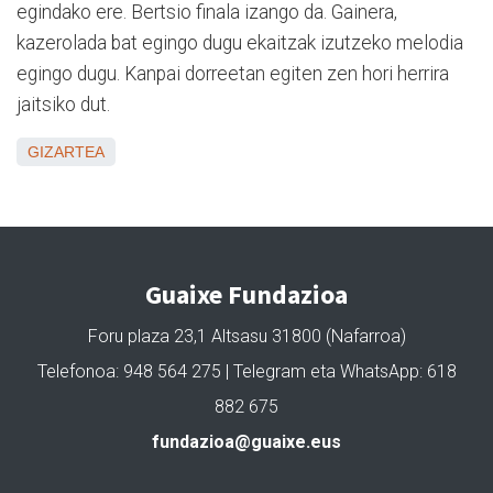
egindako ere. Bertsio finala izango da. Gainera,
kazerolada bat egingo dugu ekaitzak izutzeko melodia
egingo dugu. Kanpai dorreetan egiten zen hori herrira
jaitsiko dut.
GIZARTEA
Guaixe Fundazioa
Foru plaza 23,1 Altsasu 31800 (Nafarroa)
Telefonoa: 948 564 275 | Telegram eta WhatsApp: 618
882 675
fundazioa@guaixe.eus