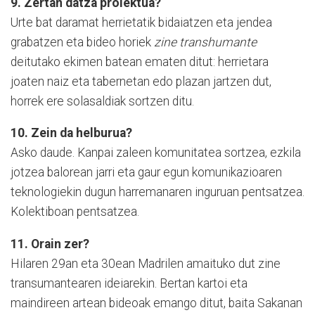
9. Zertan datza proiektua?
Urte bat daramat herrietatik bidaiatzen eta jendea
grabatzen eta bideo horiek
zine transhumante
deitutako ekimen batean ematen ditut: herrietara
joaten naiz eta tabernetan edo plazan jartzen dut,
horrek ere solasaldiak sortzen ditu.
10. Zein da helburua?
Asko daude. Kanpai zaleen komunitatea sortzea, ezkila
jotzea balorean jarri eta gaur egun komunikazioaren
teknologiekin dugun harremanaren inguruan pentsatzea.
Kolektiboan pentsatzea.
11. Orain zer?
Hilaren 29an eta 30ean Madrilen amaituko dut zine
transumantearen ideiarekin. Bertan kartoi eta
maindireen artean bideoak emango ditut, baita Sakanan