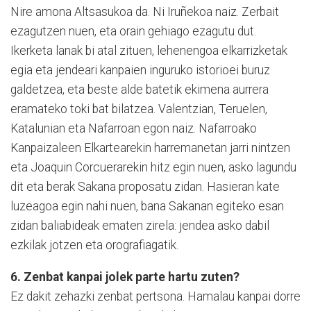
Nire amona Altsasukoa da. Ni Iruñekoa naiz. Zerbait
ezagutzen nuen, eta orain gehiago ezagutu dut.
Ikerketa lanak bi atal zituen, lehenengoa elkarrizketak
egia eta jendeari kanpaien inguruko istorioei buruz
galdetzea, eta beste alde batetik ekimena aurrera
eramateko toki bat bilatzea. Valentzian, Teruelen,
Katalunian eta Nafarroan egon naiz. Nafarroako
Kanpaizaleen Elkartearekin harremanetan jarri nintzen
eta Joaquin Corcuerarekin hitz egin nuen, asko lagundu
dit eta berak Sakana proposatu zidan. Hasieran kate
luzeagoa egin nahi nuen, bana Sakanan egiteko esan
zidan baliabideak ematen zirela: jendea asko dabil
ezkilak jotzen eta orografiagatik.
6. Zenbat kanpai jolek parte hartu zuten?
Ez dakit zehazki zenbat pertsona. Hamalau kanpai dorre