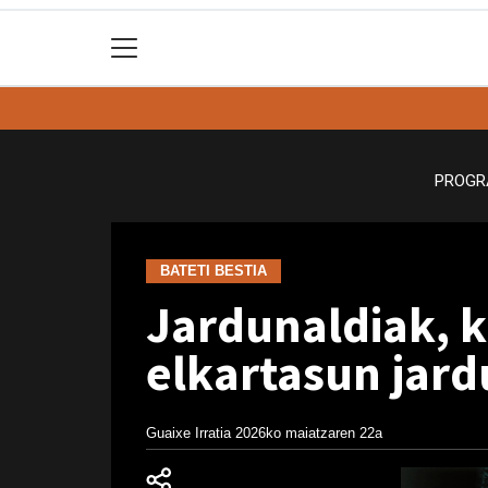
PROGR
BATETI BESTIA
Jardunaldiak, k
elkartasun jard
Guaixe Irratia
2026ko maiatzaren 22a