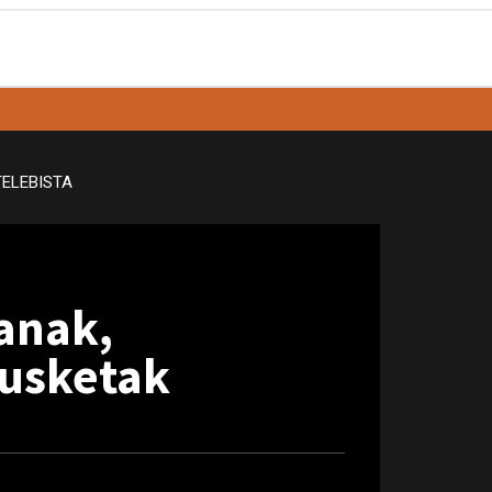
TELEBISTA
lanak,
kusketak