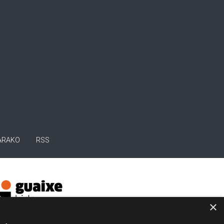
ARAKO
RSS
×