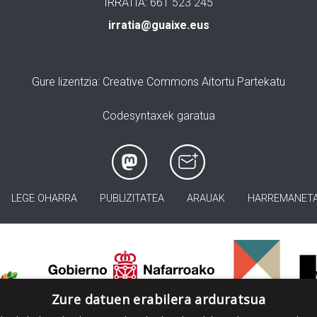
IRRATIA: 661 523 245
irratia@guaixe.eus
Gure lizentzia
: Creative Commons Aitortu Partekatu
Codesyntaxek garatua
LEGE OHARRA
PUBLIZITATEA
ARAUAK
HARREMANET
>
Zure datuen erabilera arduratsua