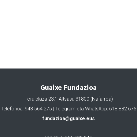
Guaixe Fundazioa
Foru plaza 23,1 Altsasu 31800 (Nafarroa)
Telefonoa: 948 564 275 | Telegram eta WhatsApp: 618 882 675
fundazioa@guaixe.eus