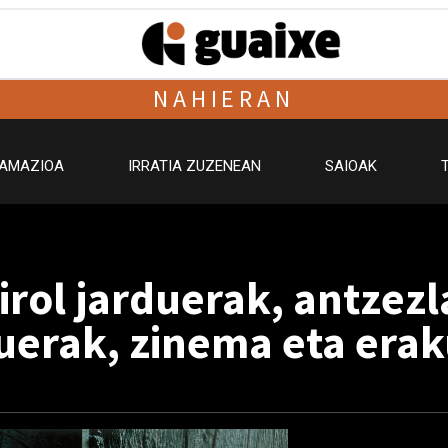
NAHIERAN
AMAZIOA
IRRATIA ZUZENEAN
SAIOAK
irol jarduerak, antzez
uerak, zinema eta era