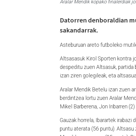
Aralar Mendik kopako finalerdiak j
Datorren denboraldian mut
sakandarrak.
Asteburuan areto futboleko mutile
Altsasasuk Kirol Sporten kontra 
despeditu zuen Altsasuk, partida 
izan ziren golegileak, eta altsas
Aralar Mendik Betelu izan zuen a
berdintzea lortu zuen Aralar Mend
Mikel Barberena, Jon Iribarren (2)
Gauzak horrela, Ibarartek irabazi 
puntu aterata (56 puntu). Altsasu 