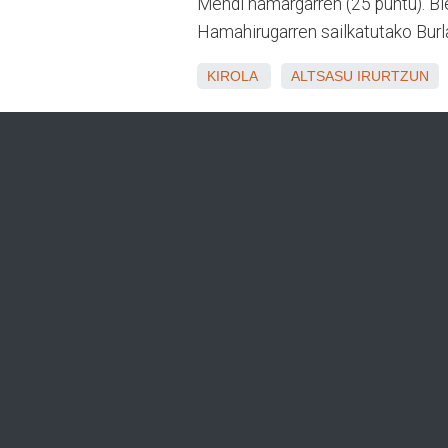
Mendi hamargarren (25 puntu). Bie
Hamahirugarren sailkatutako Burla
KIROLA
ALTSASU
IRURTZUN