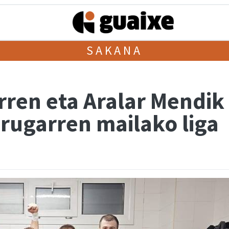
SAKANA
arren eta Aralar Mendi
irugarren mailako liga