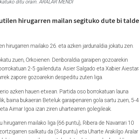
okatuko ditu orain. ARALAR MENDI
ilen hirugarren mailan segituko dute bi talde
n hirugarren mailako 26. eta azken jardunaldia jokatu zen.
jokatu zuen, Orkoienen. Denboraldia garaipen gozoarekin
borrokatuan 2-5 gailenduta. Asier Salgado eta Xabier Aiesta
uarrek zapore gozoarekin despeditu zuten liga.
rerio azken hauen etxean. Partida oso borrokatuan launa
ik, baina bukaeran Beteluk garaipenaren gola sartu zuen, 5-4
 eta Aimar Igoa izan ziren uhartearren golegileak.
du hirugarren mailako liga (66 puntu), Ribera de Navarrari 10
zortzigarren sailkatu da (34 puntu) eta Uharte Arakilgo Aralar