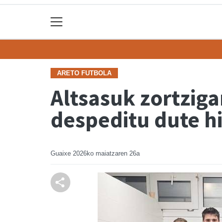
ARETO FUTBOLA
Altsasuk zortzig
despeditu dute h
Guaixe
2026ko maiatzaren 26a