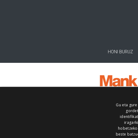
HONI BURUZ
Gu eta gure
gordet
identifika
iragark
hobetzeko
beste batzu