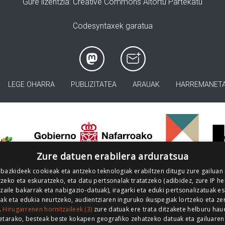
Gure lizentzia
: Creative Commons Aitortu Partekatu
Codesyntaxek garatua
LEGE OHARRA
PUBLIZITATEA
ARAUAK
HARREMANET
>
Zure datuen erabilera arduratsua
 bazkideek cookieak eta antzeko teknologiak erabiltzen ditugu zure gailuan
zeko eta eskuratzeko, eta datu pertsonalak tratatzeko (adibidez, zure IP he
tzaile bakarrak eta nabigazio-datuak), iragarki eta eduki pertsonalizatuak e
iak eta edukia neurtzeko, audientziaren inguruko ikuspegiak lortzeko eta ze
.
Hirugarrenen hornitzaileek (3)
zure datuak ere trata ditzakete helburu hau
etarako, besteak beste kokapen geografiko zehatzeko datuak eta gailuaren