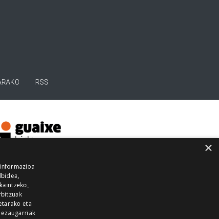
ARAKO
RSS
×
 informazioa
lbidea,
skaintzeko,
rbitzuak
etarako eta
 ezaugarriak