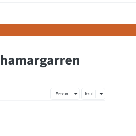
k hamargarren
Entzun
Itzuli