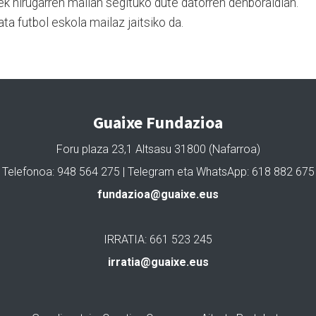
k hirugarren mailan segituko dute datorren denboraldian.
ta futbol eskola mailaz jaitsiko da.
Guaixe Fundazioa
Foru plaza 23,1 Altsasu 31800 (Nafarroa)
Telefonoa: 948 564 275 | Telegram eta WhatsApp: 618 882 675
fundazioa@guaixe.eus
IRRATIA: 661 523 245
irratia@guaixe.eus