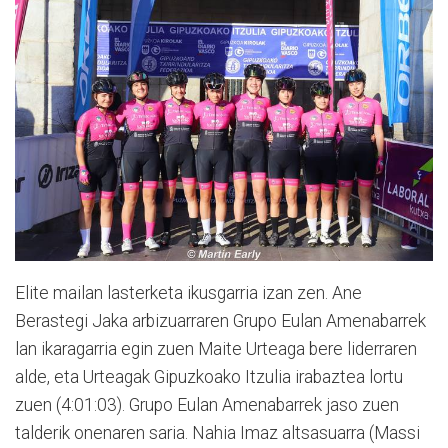
Elite mailan lasterketa ikusgarria izan zen. Ane
Berastegi Jaka arbizuarraren Grupo Eulan Amenabarrek
lan ikaragarria egin zuen Maite Urteaga bere liderraren
alde, eta Urteagak Gipuzkoako Itzulia irabaztea lortu
zuen (4:01:03). Grupo Eulan Amenabarrek jaso zuen
talderik onenaren saria. Nahia Imaz altsasuarra (Massi