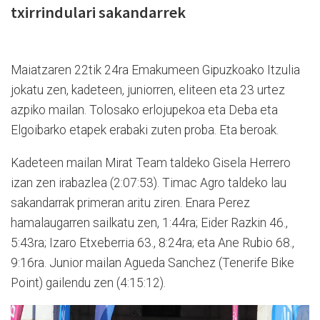
txirrindulari sakandarrek
Maiatzaren 22tik 24ra Emakumeen Gipuzkoako Itzulia
jokatu zen, kadeteen, juniorren, eliteen eta 23 urtez
azpiko mailan. Tolosako erlojupekoa eta Deba eta
Elgoibarko etapek erabaki zuten proba. Eta beroak.
Kadeteen mailan Mirat Team taldeko Gisela Herrero
izan zen irabazlea (2:07:53). Timac Agro taldeko lau
sakandarrak primeran aritu ziren. Enara Perez
hamalaugarren sailkatu zen, 1:44ra; Eider Razkin 46.,
5:43ra; Izaro Etxeberria 63., 8:24ra; eta Ane Rubio 68.,
9:16ra. Junior mailan Agueda Sanchez (Tenerife Bike
Point) gailendu zen (4:15:12).