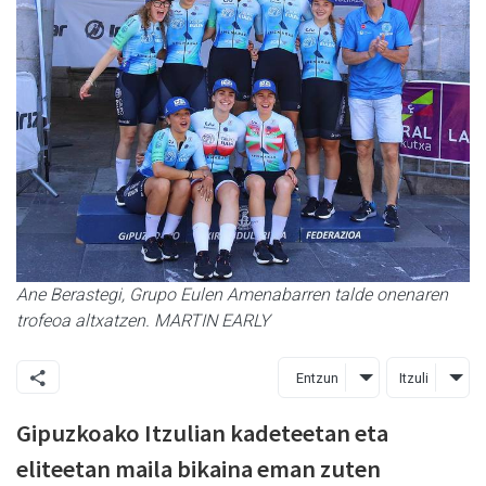
Ane Berastegi, Grupo Eulen Amenabarren talde onenaren
trofeoa altxatzen. MARTIN EARLY
Entzun
Itzuli
Gipuzkoako Itzulian kadeteetan eta
eliteetan maila bikaina eman zuten