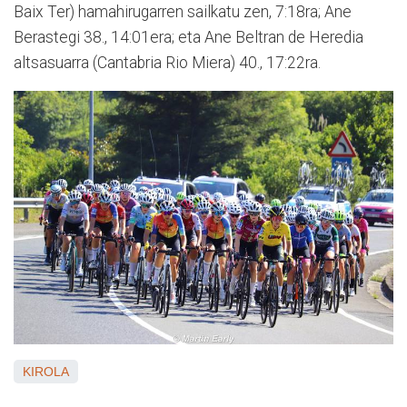
Baix Ter) hamahirugarren sailkatu zen, 7:18ra; Ane
Berastegi 38., 14:01era; eta Ane Beltran de Heredia
altsasuarra (Cantabria Rio Miera) 40., 17:22ra.
KIROLA