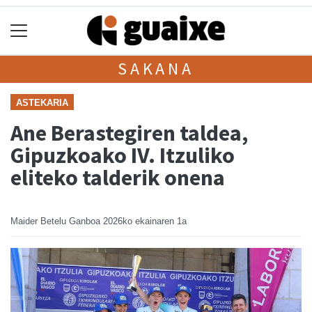
SAKANA
ASTEKARIA
Ane Berastegiren taldea,
Gipuzkoako IV. Itzuliko
eliteko talderik onena
Maider Betelu Ganboa
2026ko ekainaren 1a