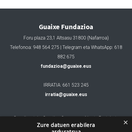
Guaixe Fundazioa
Foru plaza 23,1 Altsasu 31800 (Nafarroa)
Telefonoa: 948 564 275 | Telegram eta WhatsApp: 618
882 675
fundazioa@guaixe.eus
IRRATIA: 661 523 245
irratia@guaixe.eus
Gure lizentzia
: Creative Commons Aitortu Partekatu
×
Zure datuen erabilera
arduratsua