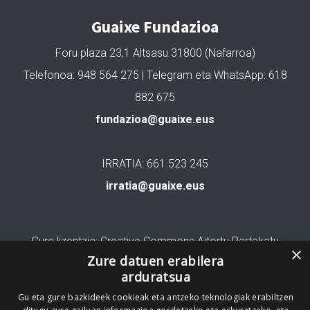
Guaixe Fundazioa
Foru plaza 23,1 Altsasu 31800 (Nafarroa)
Telefonoa: 948 564 275 | Telegram eta WhatsApp: 618
882 675
fundazioa@guaixe.eus
IRRATIA: 661 523 245
irratia@guaixe.eus
Gure lizentzia
: Creative Commons Aitortu Partekatu
×
Zure datuen erabilera
Codesyntaxek garatua
arduratsua
Gu eta gure bazkideek cookieak eta antzeko teknologiak erabiltzen