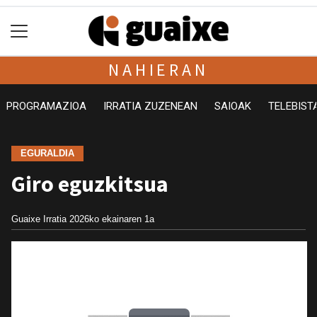
NAHIERAN
PROGRAMAZIOA
IRRATIA ZUZENEAN
SAIOAK
TELEBIST
EGURALDIA
Giro eguzkitsua
Guaixe Irratia
2026ko ekainaren 1a