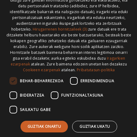
ditugu zure gailuan informazioa gordetzeko eta eskuratzeko, eta
datu pertsonalak tratatzeko (adibidez, zure IP helbidea,
identifikatzaile bakarrak eta nabigazio-datuak), iragarki eta eduki
pertsonalizatuak eskaintzeko, iragarkiak eta edukia neurtzeko,
HONI BURUZ
LEGE OHARRA
PUBLIZITATEA
audientziaren inguruko ikuspegiak lortzeko eta zerbitzuak
hobetzeko.
Hirugarrenen hornitzaileek (3)
zure datuak ere trata
ARAUAK
HARREMANETARAKO
RSS
ditzakete helburu hauetarako eta beste batzuetarako, besteak beste
kokapen geografiko zehatzeko datuak eta gailuaren ezaugarriak
erabiliz. Zure aukerak webgune honi soilik aplikatzen zaizkio.
Hornitzaile batzuek baimena beharrean interes legitimoa oinarri
gisa erabil dezakete; aurka egiteko eskubidea duzu
Iragarkien
>
ezarpenak
atalean. Zure baimena edozein unetan ken dezakezu
Cookieen ezarpenak
atalean.
Pribatutasun-politika
BEHAR-BEHARREZKOA
ERRENDIMENDUA
BIDERATZEA
FUNTZIONALTASUNA
SAILKATU GABE
GUZTIAK ONARTU
GUZTIAK UKATU