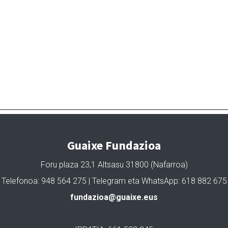
Guaixe Fundazioa
Foru plaza 23,1 Altsasu 31800 (Nafarroa)
Telefonoa: 948 564 275 | Telegram eta WhatsApp: 618 882 675
fundazioa@guaixe.eus