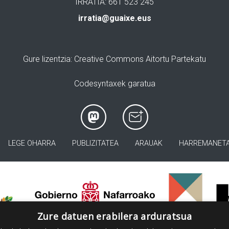
IRRATIA: 661 523 245
irratia@guaixe.eus
Gure lizentzia
: Creative Commons Aitortu Partekatu
Codesyntaxek garatua
LEGE OHARRA
PUBLIZITATEA
ARAUAK
HARREMANET
>
Zure datuen erabilera arduratsua