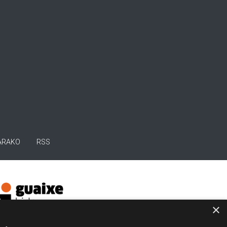
ARAKO
RSS
×