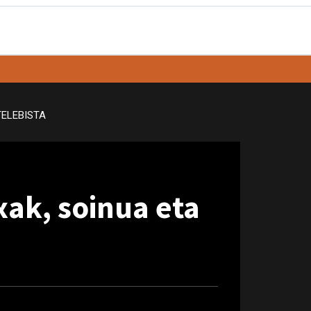
TELEBISTA
xak, soinua eta