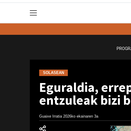
PROGR
SOLASEAN
Eguraldia, erre
entzuleak bizi b
Guaixe Irratia
2026ko ekainaren 3a