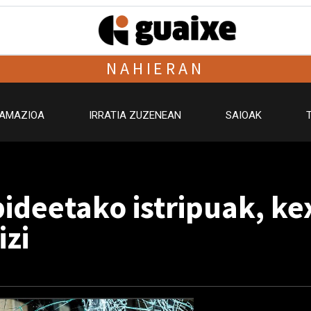
NAHIERAN
AMAZIOA
IRRATIA ZUZENEAN
SAIOAK
pideetako istripuak, ke
izi