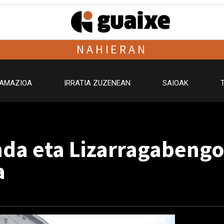
NAHIERAN
AMAZIOA
IRRATIA ZUZENEAN
SAIOAK
da eta Lizarragabengo
a