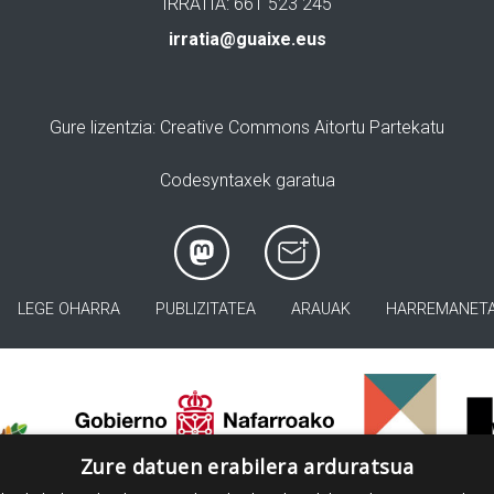
IRRATIA: 661 523 245
irratia@guaixe.eus
Gure lizentzia
: Creative Commons Aitortu Partekatu
Codesyntaxek garatua
LEGE OHARRA
PUBLIZITATEA
ARAUAK
HARREMANET
>
Zure datuen erabilera arduratsua