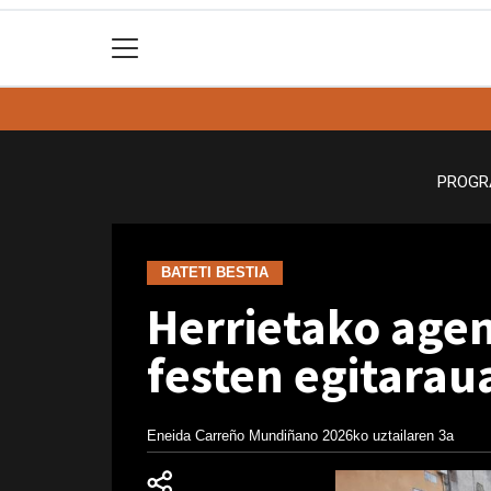
PROGR
BATETI BESTIA
Herrietako agen
festen egitarau
Eneida Carreño Mundiñano
2026ko uztailaren 3a