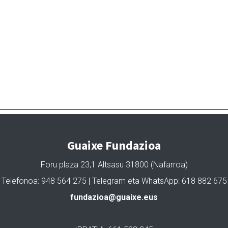
Guaixe Fundazioa
Foru plaza 23,1 Altsasu 31800 (Nafarroa)
Telefonoa: 948 564 275 | Telegram eta WhatsApp: 618 882 675
fundazioa@guaixe.eus