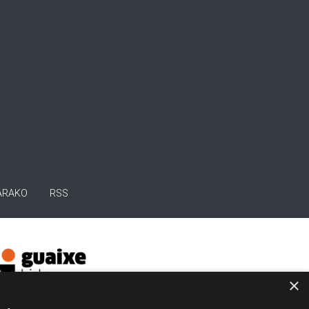
ARAKO
RSS
×