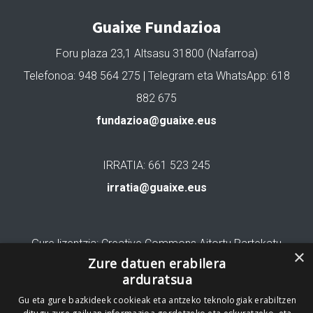
Guaixe Fundazioa
Foru plaza 23,1 Altsasu 31800 (Nafarroa)
Telefonoa: 948 564 275 | Telegram eta WhatsApp: 618
882 675
fundazioa@guaixe.eus
IRRATIA: 661 523 245
irratia@guaixe.eus
Gure lizentzia
: Creative Commons Aitortu Partekatu
×
Zure datuen erabilera
Codesyntaxek garatua
arduratsua
Gu eta gure bazkideek cookieak eta antzeko teknologiak erabiltzen