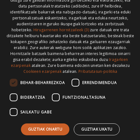
ditugu zure gailuan informazioa gordetzeko eta eskuratzeko, eta
datu pertsonalak tratatzeko (adibidez, zure IP helbidea,
identifikatzaile bakarrak eta nabigazio-datuak), iragarki eta eduki
pertsonalizatuak eskaintzeko, iragarkiak eta edukia neurtzeko,
HONI BURUZ
LEGE OHARRA
PUBLIZITATEA
audientziaren inguruko ikuspegiak lortzeko eta zerbitzuak
hobetzeko.
Hirugarrenen hornitzaileek (3)
zure datuak ere trata
ARAUAK
HARREMANETARAKO
RSS
ditzakete helburu hauetarako eta beste batzuetarako, besteak beste
kokapen geografiko zehatzeko datuak eta gailuaren ezaugarriak
erabiliz. Zure aukerak webgune honi soilik aplikatzen zaizkio.
Hornitzaile batzuek baimena beharrean interes legitimoa oinarri
gisa erabil dezakete; aurka egiteko eskubidea duzu
Iragarkien
>
ezarpenak
atalean. Zure baimena edozein unetan ken dezakezu
Cookieen ezarpenak
atalean.
Pribatutasun-politika
BEHAR-BEHARREZKOA
ERRENDIMENDUA
BIDERATZEA
FUNTZIONALTASUNA
SAILKATU GABE
GUZTIAK ONARTU
GUZTIAK UKATU