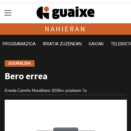
NAHIERAN
PROGRAMAZIOA
IRRATIA ZUZENEAN
SAIOAK
TELEBIST
EGURALDIA
Bero errea
Eneida Carreño Mundiñano
2026ko uztailaren 7a