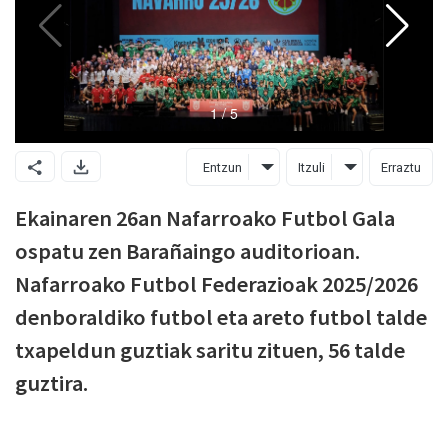
Entzun
Itzuli
Erraztu
Ekainaren 26an Nafarroako Futbol Gala
ospatu zen Barañaingo auditorioan.
Nafarroako Futbol Federazioak 2025/2026
denboraldiko futbol eta areto futbol talde
txapeldun guztiak saritu zituen, 56 talde
guztira.