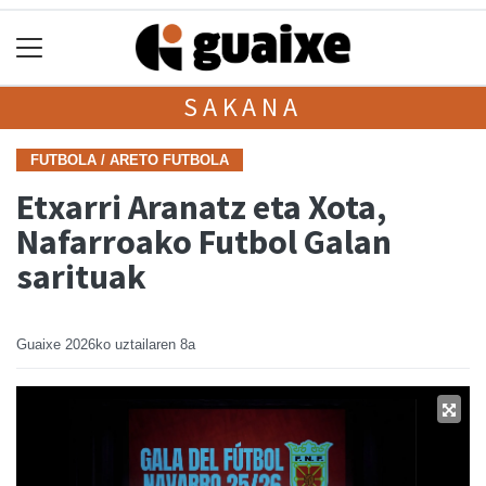
SAKANA
FUTBOLA / ARETO FUTBOLA
Etxarri Aranatz eta Xota,
Nafarroako Futbol Galan
sarituak
Guaixe
2026ko uztailaren 8a