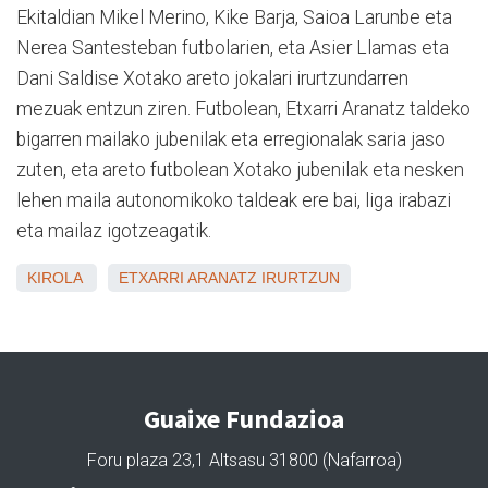
Ekitaldian Mikel Merino, Kike Barja, Saioa Larunbe eta
Nerea Santesteban futbolarien, eta Asier Llamas eta
Dani Saldise Xotako areto jokalari irurtzundarren
mezuak entzun ziren. Futbolean, Etxarri Aranatz taldeko
bigarren mailako jubenilak eta erregionalak saria jaso
zuten, eta areto futbolean Xotako jubenilak eta nesken
lehen maila autonomikoko taldeak ere bai, liga irabazi
eta mailaz igotzeagatik.
KIROLA
ETXARRI ARANATZ
IRURTZUN
Guaixe Fundazioa
Foru plaza 23,1 Altsasu 31800 (Nafarroa)