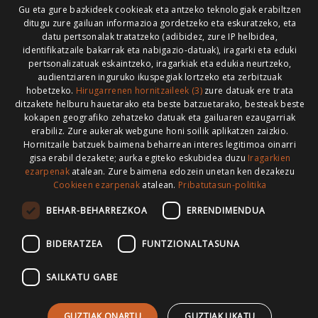
Gu eta gure bazkideek cookieak eta antzeko teknologiak erabiltzen
ditugu zure gailuan informazioa gordetzeko eta eskuratzeko, eta
datu pertsonalak tratatzeko (adibidez, zure IP helbidea,
identifikatzaile bakarrak eta nabigazio-datuak), iragarki eta eduki
pertsonalizatuak eskaintzeko, iragarkiak eta edukia neurtzeko,
HONI BURUZ
LEGE OHARRA
PUBLIZITATEA
audientziaren inguruko ikuspegiak lortzeko eta zerbitzuak
hobetzeko.
Hirugarrenen hornitzaileek (3)
zure datuak ere trata
ARAUAK
HARREMANETARAKO
RSS
ditzakete helburu hauetarako eta beste batzuetarako, besteak beste
kokapen geografiko zehatzeko datuak eta gailuaren ezaugarriak
erabiliz. Zure aukerak webgune honi soilik aplikatzen zaizkio.
Hornitzaile batzuek baimena beharrean interes legitimoa oinarri
gisa erabil dezakete; aurka egiteko eskubidea duzu
Iragarkien
>
ezarpenak
atalean. Zure baimena edozein unetan ken dezakezu
Cookieen ezarpenak
atalean.
Pribatutasun-politika
BEHAR-BEHARREZKOA
ERRENDIMENDUA
BIDERATZEA
FUNTZIONALTASUNA
SAILKATU GABE
GUZTIAK ONARTU
GUZTIAK UKATU