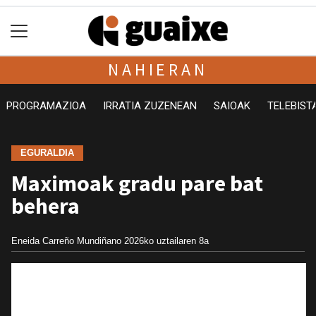
NAHIERAN
PROGRAMAZIOA
IRRATIA ZUZENEAN
SAIOAK
TELEBIST
EGURALDIA
Maximoak gradu pare bat
behera
Eneida Carreño Mundiñano
2026ko uztailaren 8a