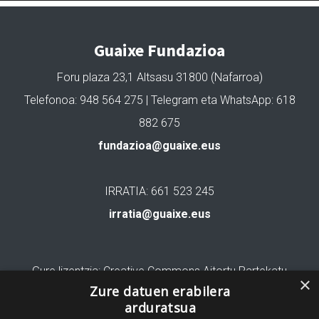
Guaixe Fundazioa
Foru plaza 23,1 Altsasu 31800 (Nafarroa)
Telefonoa: 948 564 275 | Telegram eta WhatsApp: 618
882 675
fundazioa@guaixe.eus
IRRATIA: 661 523 245
irratia@guaixe.eus
Gure lizentzia
: Creative Commons Aitortu Partekatu
×
Zure datuen erabilera
Codesyntaxek garatua
arduratsua