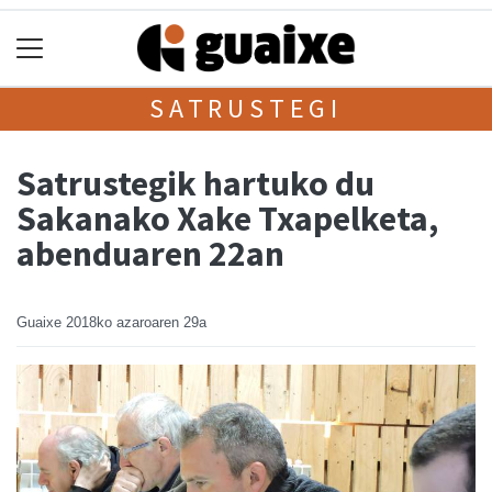
SATRUSTEGI
Satrustegik hartuko du
Sakanako Xake Txapelketa,
abenduaren 22an
Guaixe
2018ko azaroaren 29a