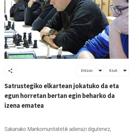
Entzun
Itzuli
Satrustegiko elkartean jokatuko da eta
egun horretan bertan egin beharko da
izena ematea
Sakanako Mankomunitatetik adierazi digutenez,