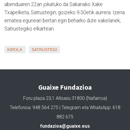
abenduaren 22an jokatuko da Sakanako Xake
Txapelketa, Satrustegin, goizeko 9:30etik aurrera. Izena
ematea egunean bertan egin beharko dute xakelariek,
Satrustegiko elkartean.
KIROLA
SATRUSTEGI
Guaixe Fundazioa
Foru plaza 23,1 Altsasu 31800 (Nafarroa)
Telefonoa: 948 564 275 | Telegram eta WhatsApp: 618
882 675
fundazioa@guaixe.eus