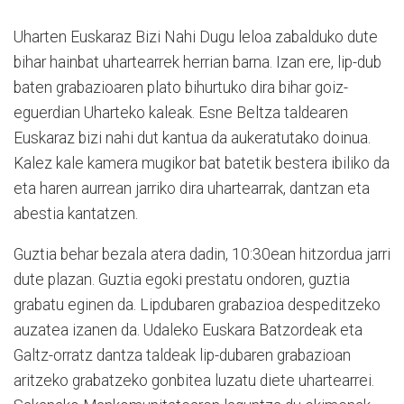
Uharten Euskaraz Bizi Nahi Dugu leloa zabalduko dute
bihar hainbat uhartearrek herrian barna. Izan ere, lip-dub
baten grabazioaren plato bihurtuko dira bihar goiz-
eguerdian Uharteko kaleak. Esne Beltza taldearen
Euskaraz bizi nahi dut kantua da aukeratutako doinua.
Kalez kale kamera mugikor bat batetik bestera ibiliko da
eta haren aurrean jarriko dira uhartearrak, dantzan eta
abestia kantatzen.
Guztia behar bezala atera dadin, 10:30ean hitzordua jarri
dute plazan. Guztia egoki prestatu ondoren, guztia
grabatu eginen da. Lipdubaren grabazioa despeditzeko
auzatea izanen da. Udaleko Euskara Batzordeak eta
Galtz-orratz dantza taldeak lip-dubaren grabazioan
aritzeko grabatzeko gonbitea luzatu diete uhartearrei.