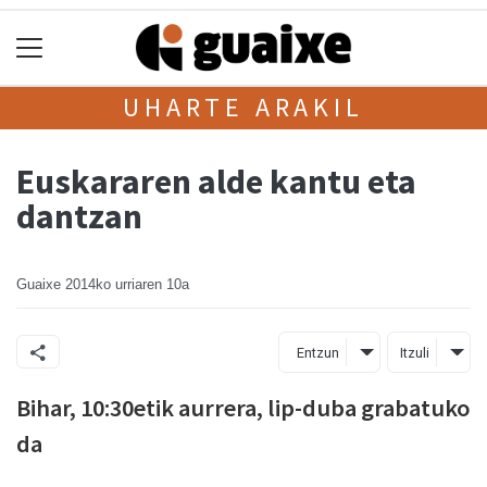
UHARTE ARAKIL
Euskararen alde kantu eta
dantzan
Guaixe
2014ko urriaren 10a
Entzun
Itzuli
Bihar, 10:30etik aurrera, lip-duba grabatuko
da