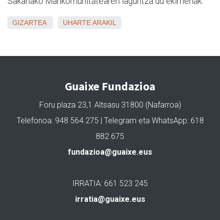
Sakanako Mankomunitatearen laguntza du ekimenak.
GIZARTEA
UHARTE ARAKIL
Guaixe Fundazioa
Foru plaza 23,1 Altsasu 31800 (Nafarroa)
Telefonoa: 948 564 275 | Telegram eta WhatsApp: 618
882 675
fundazioa@guaixe.eus
IRRATIA: 661 523 245
irratia@guaixe.eus