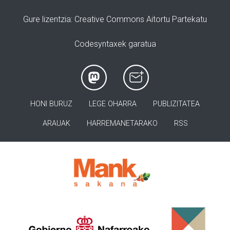
Gure lizentzia
: Creative Commons Aitortu Partekatu
Codesyntaxek garatua
HONI BURUZ
LEGE OHARRA
PUBLIZITATEA
ARAUAK
HARREMANETARAKO
RSS
>