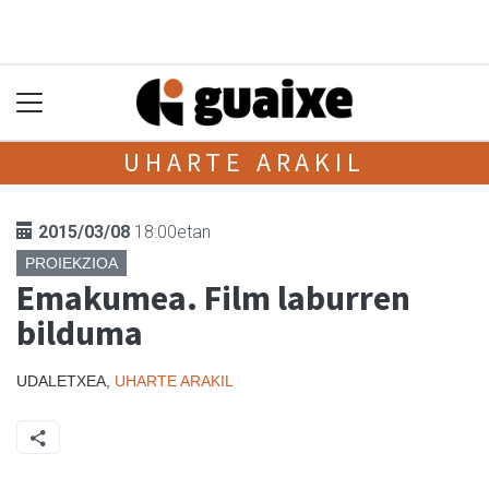
UHARTE ARAKIL
2015/03/08
18:00etan
PROIEKZIOA
Emakumea. Film laburren
bilduma
UDALETXEA,
UHARTE ARAKIL