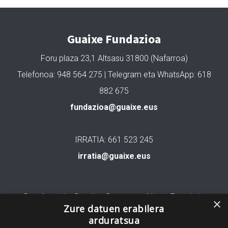
Guaixe Fundazioa
Foru plaza 23,1 Altsasu 31800 (Nafarroa)
Telefonoa: 948 564 275 | Telegram eta WhatsApp: 618
882 675
fundazioa@guaixe.eus
IRRATIA: 661 523 245
irratia@guaixe.eus
Gure lizentzia
: Creative Commons Aitortu Partekatu
×
Zure datuen erabilera
arduratsua
Codesyntaxek garatua