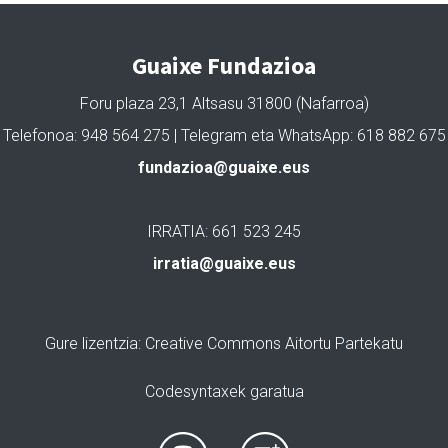
Guaixe Fundazioa
Foru plaza 23,1 Altsasu 31800 (Nafarroa)
Telefonoa: 948 564 275 | Telegram eta WhatsApp: 618 882 675
fundazioa@guaixe.eus
IRRATIA: 661 523 245
irratia@guaixe.eus
Gure lizentzia
: Creative Commons Aitortu Partekatu
Codesyntaxek garatua