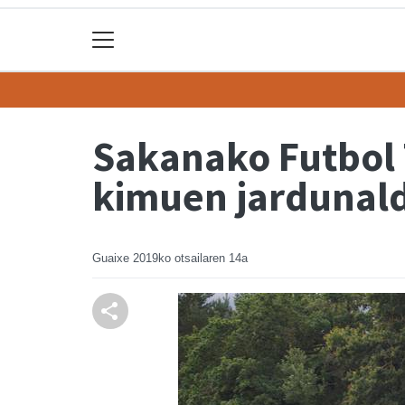
Sakanako Futbol 
kimuen jardunald
Guaixe
2019ko otsailaren 14a