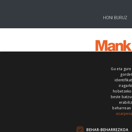
HONI BURUZ
Gu eta gure
gordet
identifika
iragark
hobetzeko
beste batzu
erabili
beharrean 
ezarpen
AIARALDEA
AIKOR
AIURRI
ALEA
BEGITU
ERRAN
EUSKALERRIA IRRA
BEHAR-BEHARREZKOA
KRONIKA
MAILOPE
NOAUA
O