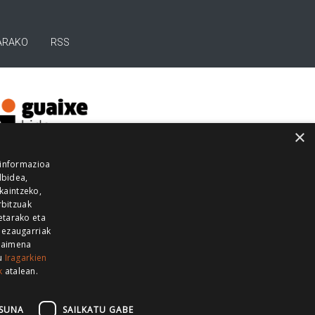
ARAKO
RSS
×
 informazioa
lbidea,
skaintzeko,
rbitzuak
etarako eta
 ezaugarriak
 baimena
zu
Iragarkien
k
atalean.
EITIA GUKA
AZKOITIA GUKA
BARRENA
GUKA
GUKA TELEBISTA
HIRUKA
SUNA
SAILKATU GABE
Z GUKA
ZUMAIA GUKA
28 KANALA