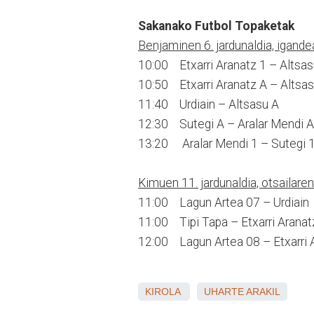
Sakanako Futbol Topaketak
Benjaminen 6. jardunaldia, igande
10:00 Etxarri Aranatz 1 – Altsas
10:50 Etxarri Aranatz A – Altsa
11:40 Urdiain – Altsasu A
12:30 Sutegi A – Aralar Mendi A
13:20 Aralar Mendi 1 – Sutegi 
Kimuen 11. jardunaldia, otsailar
11:00 Lagun Artea 07 – Urdiain
11:00 Tipi Tapa – Etxarri Aranat
12:00 Lagun Artea 08 – Etxarri 
KIROLA
UHARTE ARAKIL