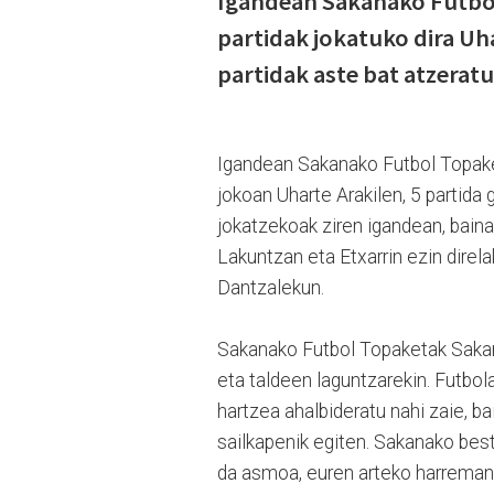
Igandean Sakanako Futbol
partidak jokatuko dira Uh
partidak aste bat atzeratu
Igandean Sakanako Futbol Topaket
jokoan Uharte Arakilen, 5 partida 
jokatzekoak ziren igandean, baina
Lakuntzan eta Etxarrin ezin direla
Dantzalekun.
Sakanako Futbol Topaketak Sakan
eta taldeen laguntzarekin. Futbol
hartzea ahalbideratu nahi zaie, ba
sailkapenik egiten. Sakanako bes
da asmoa, euren arteko harreman