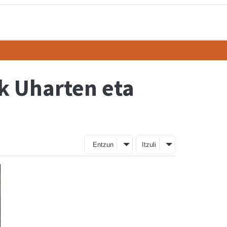
k Uharten eta
Entzun
Itzuli