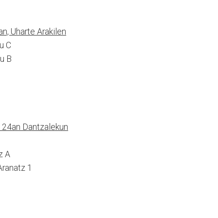
an, Uharte Arakilen
u C
su B
1
en 24an Dantzalekun
z A
Aranatz 1