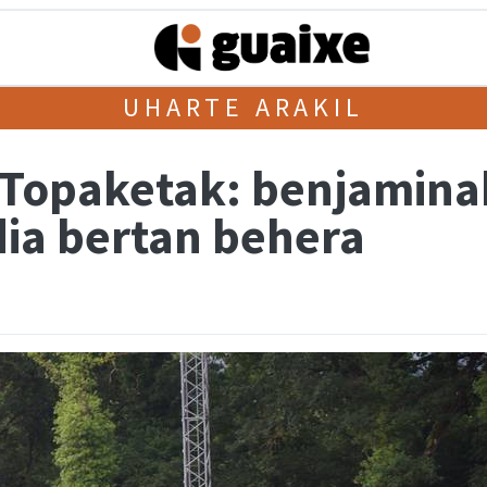
UHARTE ARAKIL
Topaketak: benjamina
ia bertan behera