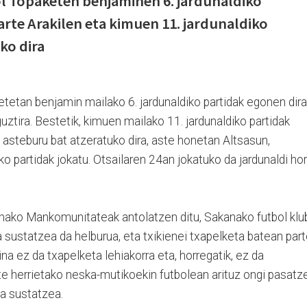
 Topaketen benjaminen 6. jardunaldiko
arte Arakilen eta kimuen 11. jardunaldiko
ko dira
etan benjamin mailako 6. jardunaldiko partidak egonen dira
guztira. Bestetik, kimuen mailako 11. jardunaldiko partidak
 asteburu bat atzeratuko dira, aste honetan Altsasun,
ko partidak jokatu. Otsailaren 24an jokatuko da jardunaldi hori
ako Mankomunitateak antolatzen ditu, Sakanako futbol klu
a sustatzea da helburua, eta txikienei txapelketa batean part
ina ez da txapelketa lehiakorra eta, horregatik, ez da
te herrietako neska-mutikoekin futbolean arituz ongi pasatz
a sustatzea.