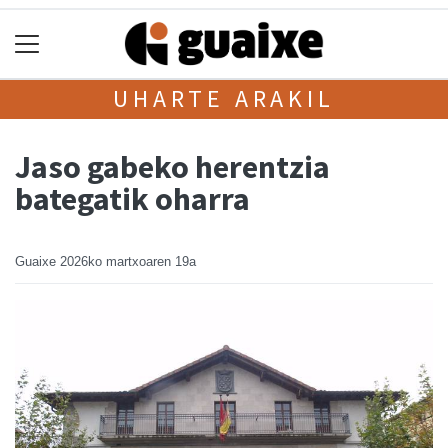
UHARTE ARAKIL
Jaso gabeko herentzia
bategatik oharra
Guaixe
2026ko martxoaren 19a