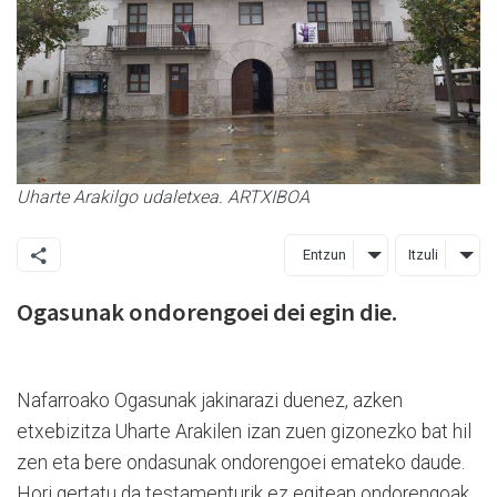
Uharte Arakilgo udaletxea. ARTXIBOA
Entzun
Itzuli
Ogasunak ondorengoei dei egin die.
Nafarroako Ogasunak jakinarazi duenez, azken
etxebizitza Uharte Arakilen izan zuen gizonezko bat hil
zen eta bere ondasunak ondorengoei emateko daude.
Hori gertatu da testamenturik ez egitean ondorengoak