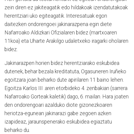
zein diren ez jakiteagatik edo hildakoak izendatutakoak
herentziari uko egiteagatik. Interesatuak egon
daitezken ondorengoei jakinarazpena egin diete
Nafarroako Aldizkari Ofizialaren bidez (martxoaren
11koa) eta Uharte Arakilgo udaletxeko iragarki oholaren
bidez.
Jakinarazpen horien bidez herentziarako eskubidea
dutenek, behar bezala kreditatuta, Ogasuneren Iruñeko
egoitzara joan beharko dute apirilaren 11 baino lehen.
Egoitza Karlos III .aren etorbideko 4. zenbakian (sarrera
Nafarroako Gorteak kaletik) dago, 6. mailan. Hara joaten
den ondorengoari azalduko diote gizonezkoaren
heriotza-egunean jakinarazi gabe zegoen azken
izapideaz, jaraunspenerako eskubidea egiaztatu
beharko du.