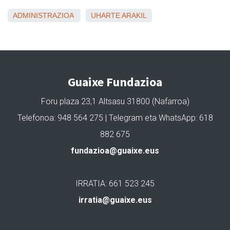
ADMINISTRAZIOA
UHARTE ARAKIL
Guaixe Fundazioa
Foru plaza 23,1 Altsasu 31800 (Nafarroa)
Telefonoa: 948 564 275 | Telegram eta WhatsApp: 618
882 675
fundazioa@guaixe.eus
IRRATIA: 661 523 245
irratia@guaixe.eus