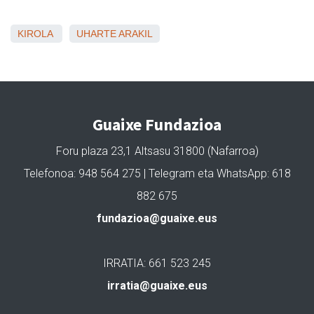
KIROLA
UHARTE ARAKIL
Guaixe Fundazioa
Foru plaza 23,1 Altsasu 31800 (Nafarroa)
Telefonoa: 948 564 275 | Telegram eta WhatsApp: 618
882 675
fundazioa@guaixe.eus
IRRATIA: 661 523 245
irratia@guaixe.eus