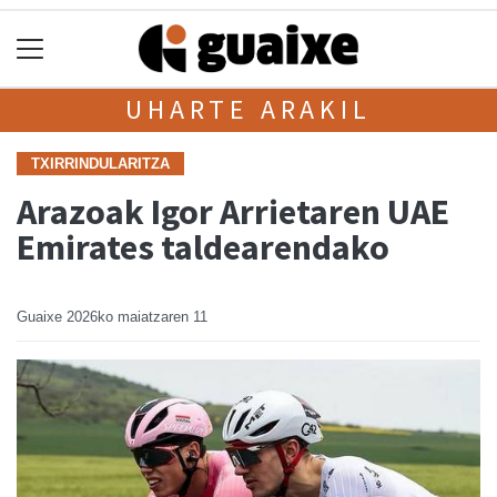
UHARTE ARAKIL
TXIRRINDULARITZA
Arazoak Igor Arrietaren UAE
Emirates taldearendako
Guaixe
2026ko maiatzaren 11