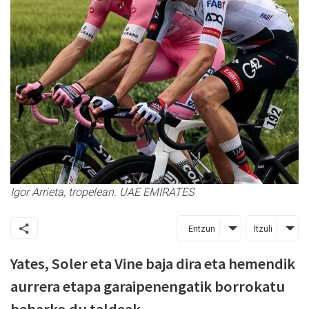
Igor Arrieta, tropelean. UAE EMIRATES
Entzun
Itzuli
Yates, Soler eta Vine baja dira eta hemendik
aurrera etapa garaipenengatik borrokatu