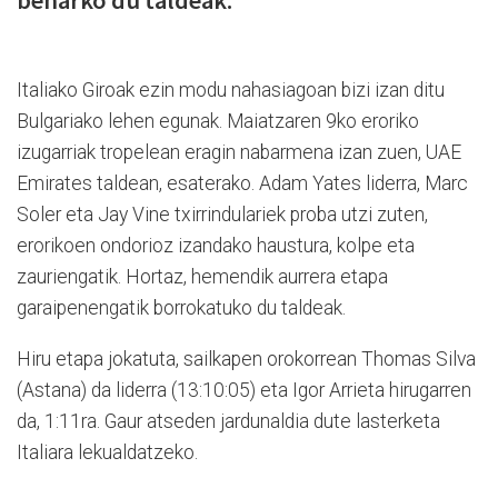
beharko du taldeak.
Italiako Giroak ezin modu nahasiagoan bizi izan ditu
Bulgariako lehen egunak. Maiatzaren 9ko eroriko
izugarriak tropelean eragin nabarmena izan zuen, UAE
Emirates taldean, esaterako. Adam Yates liderra, Marc
Soler eta Jay Vine txirrindulariek proba utzi zuten,
erorikoen ondorioz izandako haustura, kolpe eta
zauriengatik. Hortaz, hemendik aurrera etapa
garaipenengatik borrokatuko du taldeak.
Hiru etapa jokatuta, sailkapen orokorrean Thomas Silva
(Astana) da liderra (13:10:05) eta Igor Arrieta hirugarren
da, 1:11ra. Gaur atseden jardunaldia dute lasterketa
Italiara lekualdatzeko.