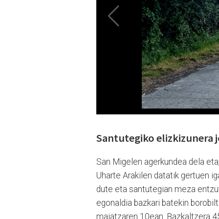
Santutegiko elizkizunera 
San Migelen agerkundea dela eta, 
Uharte Arakilen datatik gertuen i
dute eta santutegian meza entzu
egonaldia bazkari batekin borobil
maiatzaren 10ean. Bazkaltzera 45