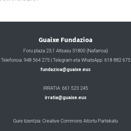
Guaixe Fundazioa
Foru plaza 23,1 Altsasu 31800 (Nafarroa)
Telefonoa: 948 564 275 | Telegram eta WhatsApp: 618 882 675
fundazioa@guaixe.eus
IRRATIA: 661 523 245
irratia@guaixe.eus
Gure lizentzia
: Creative Commons Aitortu Partekatu