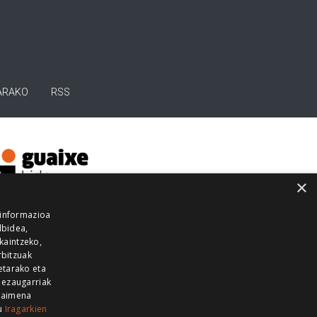
ARAKO
RSS
×
 informazioa
lbidea,
skaintzeko,
rbitzuak
etarako eta
 ezaugarriak
 baimena
zu
Iragarkien