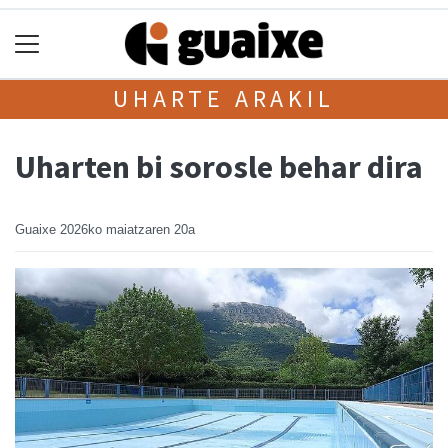
UHARTE ARAKIL
Uharten bi sorosle behar dira
Guaixe
2026ko maiatzaren 20a