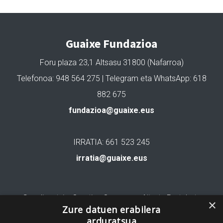
Guaixe Fundazioa
Foru plaza 23,1 Altsasu 31800 (Nafarroa)
Telefonoa: 948 564 275 | Telegram eta WhatsApp: 618
882 675
fundazioa@guaixe.eus
IRRATIA: 661 523 245
irratia@guaixe.eus
Gure lizentzia
: Creative Commons Aitortu Partekatu
×
Zure datuen erabilera
arduratsua
Codesyntaxek garatua