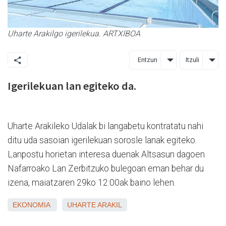
Uharte Arakilgo igerilekua. ARTXIBOA
Entzun
Itzuli
Igerilekuan lan egiteko da.
Uharte Arakileko Udalak bi langabetu kontratatu nahi
ditu uda sasoian igerilekuan sorosle lanak egiteko.
Lanpostu horietan interesa duenak Altsasun dagoen
Nafarroako Lan Zerbitzuko bulegoan eman behar du
izena, maiatzaren 29ko 12:00ak baino lehen.
EKONOMIA
UHARTE ARAKIL