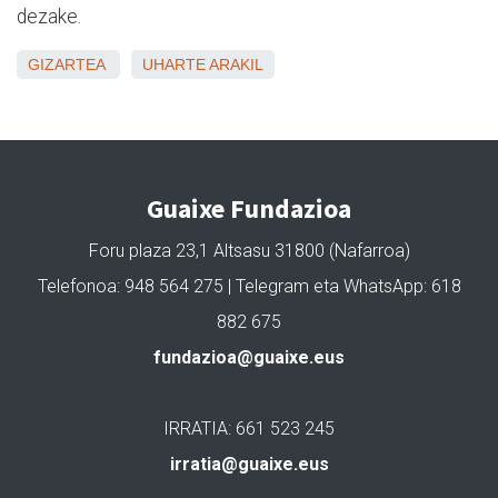
dezake.
GIZARTEA
UHARTE ARAKIL
Guaixe Fundazioa
Foru plaza 23,1 Altsasu 31800 (Nafarroa)
Telefonoa: 948 564 275 | Telegram eta WhatsApp: 618
882 675
fundazioa@guaixe.eus
IRRATIA: 661 523 245
irratia@guaixe.eus