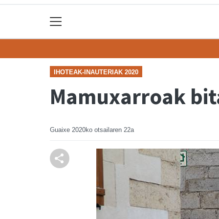
IHOTEAK-INAUTERIAK 2020
Mamuxarroak bit
Guaixe
2020ko otsailaren 22a