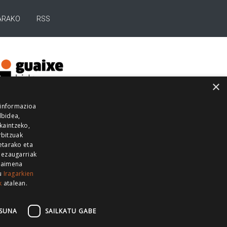
ARAKO
RSS
×
 informazioa
lbidea,
skaintzeko,
rbitzuak
etarako eta
 ezaugarriak
 baimena
zu
Iragarkien
k
atalean.
EITIA GUKA
AZKOITIA GUKA
BARRENA
GUKA
GUKA TELEBISTA
HIRUKA
SUNA
SAILKATU GABE
Z GUKA
ZUMAIA GUKA
28 KANALA