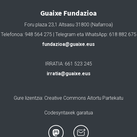
Guaixe Fundazioa
Foru plaza 23,1 Altsasu 31800 (Nafarroa)
Telefonoa: 948 564 275 | Telegram eta WhatsApp: 618 882 675
fundazioa@guaixe.eus
IRRATIA: 661 523 245
irratia@guaixe.eus
Gure lizentzia
: Creative Commons Aitortu Partekatu
Codesyntaxek garatua