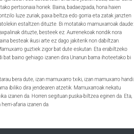
etako pertsonaia horiek. Baina, badaezpada, hona haien
ntzilo luze zuriak, paxa beltza edo gorria eta zatak janzten
atolekin estaltzen dituzte. Bi motatako mamuxarroak daude:
axpalinak dituzte, besteek ez. Aurrenekoak nondik nora
aina besteak ikusi arte ez dago jakiterik non dabiltzan.
Mamuxarro guztiek zigor bat dute eskutan. Eta erabiltzeko
ldi bat baino gehiago izanen dira Unanun barna ihoteetako bi
tarau bera dute, izan mamuxarro txiki, izan mamuxarro handi
rna ibiliko dira jendearen atzetik. Mamuxarroak nekatu
ka izanen da. Horren segituan puska-biltzea eginen da. Eta,
herri-afaria izanen da.