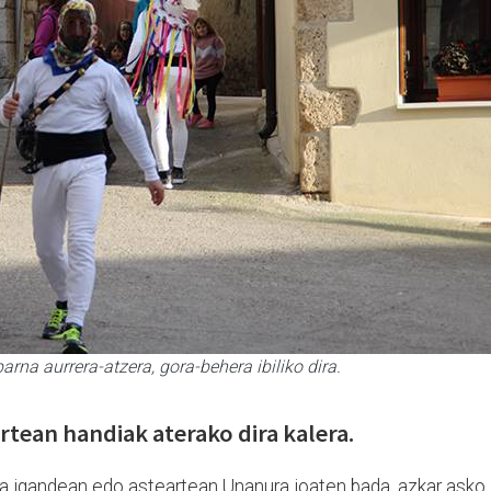
na aurrera-atzera, gora-behera ibiliko dira.
rtean handiak aterako dira kalera.
a igandean edo asteartean Unanura joaten bada, azkar asko