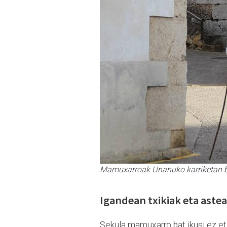
Mamuxarroak Unanuko karriketan bar
Igandean txikiak eta astea
Sekula mamuxarro bat ikusi ez et