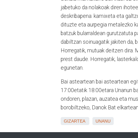
jabetuko da nolakoak diren ihote
deskribapena: kamixeta eta galtzo
dituzte eta aurpegia metalezko k
batzuk bularraldean gurutzatuta p
dabiltzan soinuagatik jakiten da, b
Horregatik, mutuak deitzen dira. 
prest daude. Horregatik, lasterka
egunetan.
Bai asteartean bai asteartean egi
17:00etatik 18:00etara Unanun ba
ondoren, plazan, auzatea eta musi
borobiltzeko, Danok Bat elkartean 
GIZARTEA
UNANU