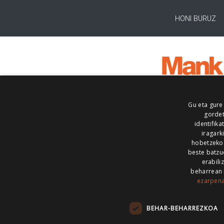
HONI BURUZ
Gu eta gure
gordet
identifika
iragark
hobetzeko
beste batzu
erabili
beharrean 
ezarpen
AIARALDEA
AIKOR
AIURRI
ALEA
BEGITU
ERRAN
EUSKALERRIA IRRA
BEHAR-BEHARREZKOA
KRONIKA
MAILOPE
NOAUA
O