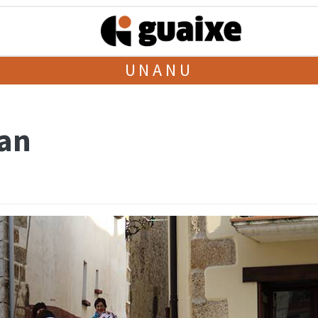
UNANU
an