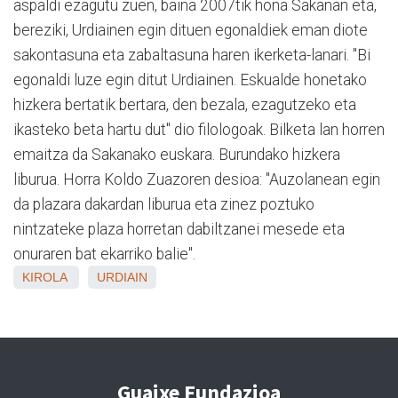
aspaldi ezagutu zuen, baina 2007tik hona Sakanan eta,
bereziki, Urdiainen egin dituen egonaldiek eman diote
sakontasuna eta zabaltasuna haren ikerketa-lanari. "Bi
egonaldi luze egin ditut Urdiainen. Eskualde honetako
hizkera bertatik bertara, den bezala, ezagutzeko eta
ikasteko beta hartu dut" dio filologoak. Bilketa lan horren
emaitza da Sakanako euskara. Burundako hizkera
liburua. Horra Koldo Zuazoren desioa: "Auzolanean egin
da plazara dakardan liburua eta zinez poztuko
nintzateke plaza horretan dabiltzanei mesede eta
onuraren bat ekarriko balie".
KIROLA
URDIAIN
Guaixe Fundazioa