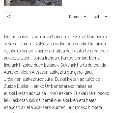
Entzun
Itzuli
Ekainean ikusi zuen argia Sakanako euskara.Burundako
hizkera liburuak. Koldo Zuazo filologo handia Urdiainen
egindako kanpo lanaren emaitza da. Ikasturte amaieran
aurkeztu zuen liburua Iruñean. Kurtso berrian, berriz,
liburuak hizpide duen bailarak, Sakanak hartu du txanda.
Aurreko hilean Altsasun aurkeztu eta gero, gaur,
Urdiainen aurkeztuko dute. Euskalkietan adituKoldo
Zuazo Euskal Herriko Unibertsitateko irakaslea
euskalkietan aditua da. 1990 ezkero, Euskal Herri osoko
leku askotan ibili da, bertako euskalkien eta haien
ezaugarriak eta bilakaera ikusten. Burundako hizkera