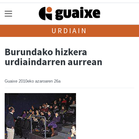
URDIAIN
Burundako hizkera
urdiaindarren aurrean
Guaixe
2010eko azaroaren 26a