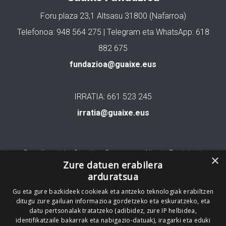
Foru plaza 23,1 Altsasu 31800 (Nafarroa)
Telefonoa: 948 564 275 | Telegram eta WhatsApp: 618
882 675
fundazioa@guaixe.eus
IRRATIA: 661 523 245
irratia@guaixe.eus
Gure lizentzia
: Creative Commons Aitortu Partekatu
×
Zure datuen erabilera
arduratsua
Codesyntaxek garatua
Gu eta gure bazkideek cookieak eta antzeko teknologiak erabiltzen
ditugu zure gailuan informazioa gordetzeko eta eskuratzeko, eta
datu pertsonalak tratatzeko (adibidez, zure IP helbidea,
identifikatzaile bakarrak eta nabigazio-datuak), iragarki eta eduki