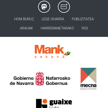
HONI BURUZ
LEGE OHARRA
PUBLIZITATEA
ARAUAK
HARREMANETARAKO
RSS
>