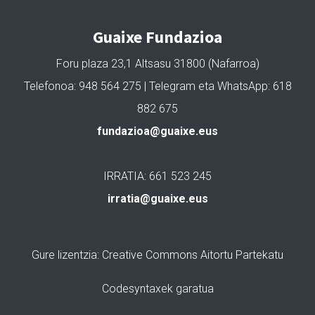
Guaixe Fundazioa
Foru plaza 23,1 Altsasu 31800 (Nafarroa)
Telefonoa: 948 564 275 | Telegram eta WhatsApp: 618
882 675
fundazioa@guaixe.eus
IRRATIA: 661 523 245
irratia@guaixe.eus
Gure lizentzia
: Creative Commons Aitortu Partekatu
Codesyntaxek garatua