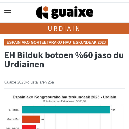
URDIAIN
ESPAINIAKO GORTEETARAKO HAUTESKUNDEAK 2023
EH Bilduk botoen %60 jaso du
Urdiainen
Guaixe
2023ko uztailaren 25a