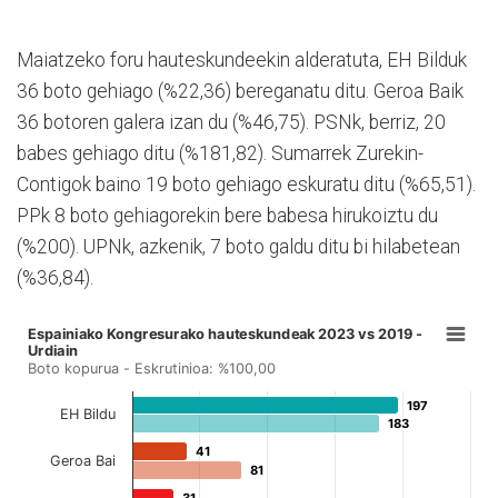
Maiatzeko foru hauteskundeekin alderatuta, EH Bilduk
36 boto gehiago (%22,36) bereganatu ditu. Geroa Baik
36 botoren galera izan du (%46,75). PSNk, berriz, 20
babes gehiago ditu (%181,82). Sumarrek Zurekin-
Contigok baino 19 boto gehiago eskuratu ditu (%65,51).
PPk 8 boto gehiagorekin bere babesa hirukoiztu du
(%200). UPNk, azkenik, 7 boto galdu ditu bi hilabetean
(%36,84).