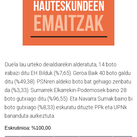
Duela lau urteko deialdiarekin alderatuta, 14 boto
irabazi ditu EH Bilduk (%7,65). Geroa Baik 40 boto galdu
ditu (%49,38). PSNren aldeko boto bat gehiago zenbatu
da (%3,33). Sumarrek Elkarrekin-Podemosek baino 28
boto gutxiago ditu (%96,55). Eta Navarra Sumak baino bi
boto gutxiago (%8,33) eskuratu dituzte PPk eta UPNk
bananduta aurkeztuta.