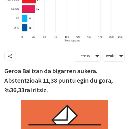
Entzun
Itzuli
Geroa Bai izan da bigarren aukera.
Abstentzioak 11,38 puntu egin du gora,
%36,33ra iritsiz.