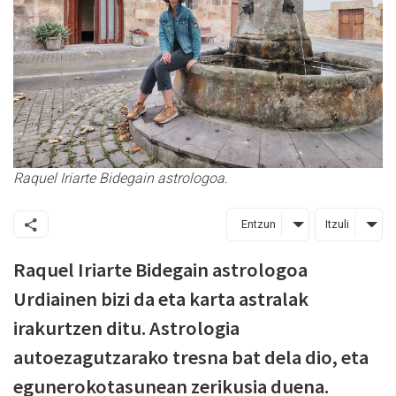
Raquel Iriarte Bidegain astrologoa.
Entzun
Itzuli
Raquel Iriarte Bidegain astrologoa
Urdiainen bizi da eta karta astralak
irakurtzen ditu. Astrologia
autoezagutzarako tresna bat dela dio, eta
egunerokotasunean zerikusia duena.