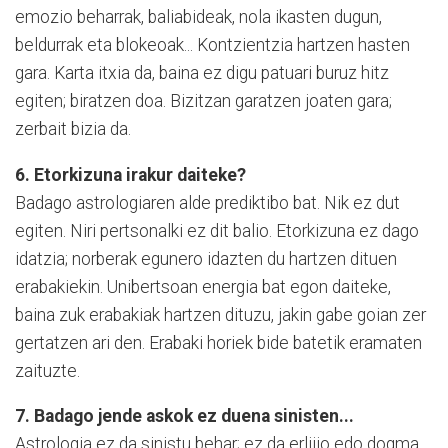
emozio beharrak, baliabideak, nola ikasten dugun,
beldurrak eta blokeoak... Kontzientzia hartzen hasten
gara. Karta itxia da, baina ez digu patuari buruz hitz
egiten; biratzen doa. Bizitzan garatzen joaten gara;
zerbait bizia da.
6. Etorkizuna irakur daiteke?
Badago astrologiaren alde prediktibo bat. Nik ez dut
egiten. Niri pertsonalki ez dit balio. Etorkizuna ez dago
idatzia; norberak egunero idazten du hartzen dituen
erabakiekin. Unibertsoan energia bat egon daiteke,
baina zuk erabakiak hartzen dituzu, jakin gabe goian zer
gertatzen ari den. Erabaki horiek bide batetik eramaten
zaituzte.
7. Badago jende askok ez duena sinisten...
Astrologia ez da sinistu behar; ez da erlijio edo dogma