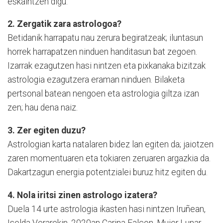
eskaintzen digu.
2. Zergatik zara astrologoa?
Betidanik harrapatu nau zerura begiratzeak; iluntasun
horrek harrapatzen ninduen handitasun bat zegoen.
Izarrak ezagutzen hasi nintzen eta pixkanaka bizitzak
astrologia ezagutzera eraman ninduen. Bilaketa
pertsonal batean nengoen eta astrologia giltza izan
zen; hau dena naiz.
3. Zer egiten duzu?
Astrologian karta natalaren bidez lan egiten da; jaiotzen
zaren momentuaren eta tokiaren zeruaren argazkia da.
Dakartzagun energia potentzialei buruz hitz egiten du.
4. Nola iritsi zinen astrologo izatera?
Duela 14 urte astrologia ikasten hasi nintzen Iruñean,
Iselda Verarekin. 2020an Carina Falcon, Mujer Lunar,