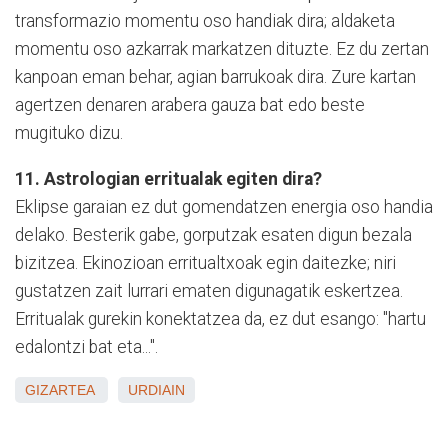
transformazio momentu oso handiak dira; aldaketa
momentu oso azkarrak markatzen dituzte. Ez du zertan
kanpoan eman behar, agian barrukoak dira. Zure kartan
agertzen denaren arabera gauza bat edo beste
mugituko dizu.
11. Astrologian erritualak egiten dira?
Eklipse garaian ez dut gomendatzen energia oso handia
delako. Besterik gabe, gorputzak esaten digun bezala
bizitzea. Ekinozioan erritualtxoak egin daitezke; niri
gustatzen zait lurrari ematen digunagatik eskertzea.
Erritualak gurekin konektatzea da, ez dut esango: "hartu
edalontzi bat eta...".
GIZARTEA
URDIAIN