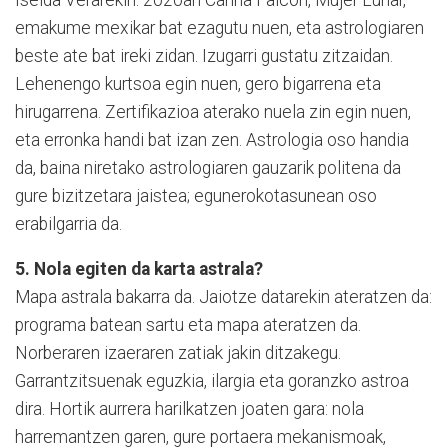
emakume mexikar bat ezagutu nuen, eta astrologiaren
beste ate bat ireki zidan. Izugarri gustatu zitzaidan.
Lehenengo kurtsoa egin nuen, gero bigarrena eta
hirugarrena. Zertifikazioa aterako nuela zin egin nuen,
eta erronka handi bat izan zen. Astrologia oso handia
da, baina niretako astrologiaren gauzarik politena da
gure bizitzetara jaistea; egunerokotasunean oso
erabilgarria da.
5. Nola egiten da karta astrala?
Mapa astrala bakarra da. Jaiotze datarekin ateratzen da:
programa batean sartu eta mapa ateratzen da.
Norberaren izaeraren zatiak jakin ditzakegu.
Garrantzitsuenak eguzkia, ilargia eta goranzko astroa
dira. Hortik aurrera harilkatzen joaten gara: nola
harremantzen garen, gure portaera mekanismoak,