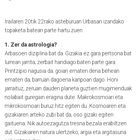
Irailaren 20tik 22rako asteburuan Urbasan izandako
topaketa batean parte hartu zuen.
1. Zer da astrologia?
Arbasoen diziplina bat da. Gizakia ez gara pertsona bat
lurrean jarrita; zerbait handiago baten parte gara.
Printzipio nagusia da: goian ematen dena behean
ematen da; barruan dagoena kanpoan dago. Honi
jarraituz, zeruan dauden planeta guztien mugimenduak
nolabait guregain eragina dute. Makrokosmoari eta
mikrokosmoari buruz hitz egiten du. Kosmoaren eta
gizakiaren arteko zubi bat da, oso gizaki egiten
gaituena. Nik autoezagutza tresna bezala erabiltzen
dut. Gizakiaren natura ulertzeko, argia eta argitasuna