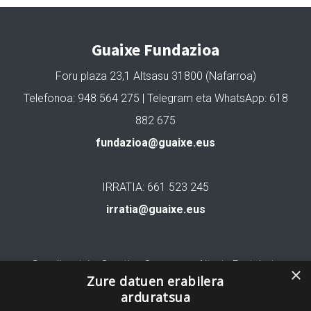
Guaixe Fundazioa
Foru plaza 23,1 Altsasu 31800 (Nafarroa)
Telefonoa: 948 564 275 | Telegram eta WhatsApp: 618
882 675
fundazioa@guaixe.eus
IRRATIA: 661 523 245
irratia@guaixe.eus
Gure lizentzia
: Creative Commons Aitortu Partekatu
×
Zure datuen erabilera
arduratsua
Codesyntaxek garatua