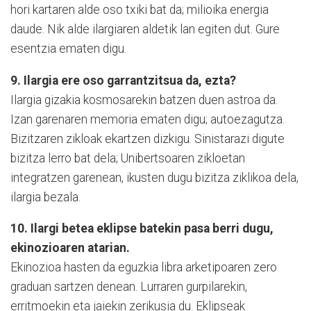
hori kartaren alde oso txiki bat da; milioika energia
daude. Nik alde ilargiaren aldetik lan egiten dut. Gure
esentzia ematen digu.
9. Ilargia ere oso garrantzitsua da, ezta?
Ilargia gizakia kosmosarekin batzen duen astroa da.
Izan garenaren memoria ematen digu; autoezagutza.
Bizitzaren zikloak ekartzen dizkigu. Sinistarazi digute
bizitza lerro bat dela; Unibertsoaren zikloetan
integratzen garenean, ikusten dugu bizitza ziklikoa dela,
ilargia bezala.
10. Ilargi betea eklipse batekin pasa berri dugu,
ekinozioaren atarian.
Ekinozioa hasten da eguzkia libra arketipoaren zero
graduan sartzen denean. Lurraren gurpilarekin,
erritmoekin eta jaiekin zerikusia du. Eklipseak