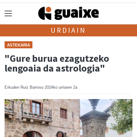
URDIAIN
ASTEKARIA
"Gure burua ezagutzeko
lengoaia da astrologia"
Erkuden Ruiz Barroso
2024ko urriaren 2a