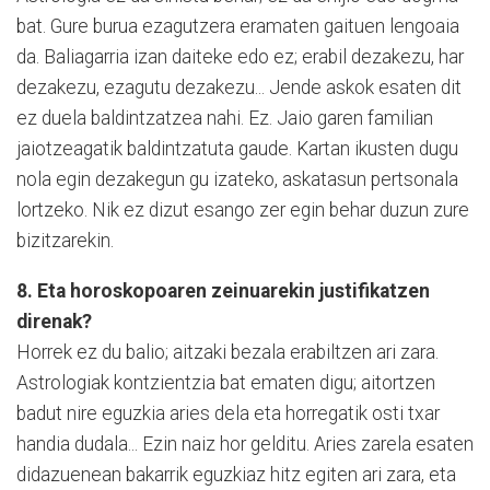
bat. Gure burua ezagutzera eramaten gaituen lengoaia
da. Baliagarria izan daiteke edo ez; erabil dezakezu, har
dezakezu, ezagutu dezakezu... Jende askok esaten dit
ez duela baldintzatzea nahi. Ez. Jaio garen familian
jaiotzeagatik baldintzatuta gaude. Kartan ikusten dugu
nola egin dezakegun gu izateko, askatasun pertsonala
lortzeko. Nik ez dizut esango zer egin behar duzun zure
bizitzarekin.
8. Eta horoskopoaren zeinuarekin justifikatzen
direnak?
Horrek ez du balio; aitzaki bezala erabiltzen ari zara.
Astrologiak kontzientzia bat ematen digu; aitortzen
badut nire eguzkia aries dela eta horregatik osti txar
handia dudala... Ezin naiz hor gelditu. Aries zarela esaten
didazuenean bakarrik eguzkiaz hitz egiten ari zara, eta