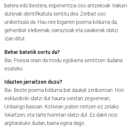
batera edo bestera, esperientzia oso antzekoak. Irakurri
dutenak identifikatuta sentitu dira. Zerbait oso
unibertsala da. Hau nire bigarren poema bilduma da,
gehienbat eleberriak, narrazioak eta saiakerak idatzi
izan ditut.
Behar batetik sortu da?
Bai. Poesia orain da modu egokiena sentitzen dudana
esateko.
Idazten jarraitzen duzu?
Bai. Beste poema bilduma bat daukat zirriborroan. Hori
esklusiboki idatzi dut haurra siestan zegoenean,
Urdiaingo basoan. Kotxean joaten nintzen ez zelako
lokartzen, eta tarte horretan idatzi dut. Ez dakit noiz
argitaratuko dudan, baina egina dago.