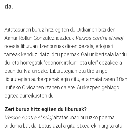
da.
Aitatasunari buruz hitz egiten du Urdiainen bizi den
Aimar Rollan Gonzalez idazleak
Versos contra el reloj
poesia liburuan. Izenburuak dioen bezala, erlojuari
tarteak kenduz idatzi ditu poemak. Gai unibertsala landu
du, eta horregatik "edonork irakurri eta uler" dezakeela
esan du. Nafarroako Liburutegian eta Urdiaingo
liburutegian aurkezpenak egin ditu, eta maiatzaren 18an
Iruñeko Civicanen izanen da ere. Aurkezpen gehiago
egitea aurreikusten du.
Zeri buruz hitz egiten du liburuak?
Versos contra el reloj
aitatasunari buruzko poema
bilduma bat da. Lotus azul argitaletxearekin argitaratu