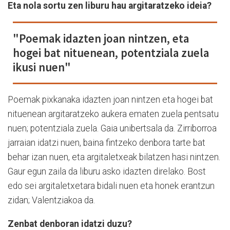
Eta nola sortu zen liburu hau argitaratzeko ideia?
"Poemak idazten joan nintzen, eta
hogei bat nituenean, potentziala zuela
ikusi nuen"
Poemak pixkanaka idazten joan nintzen eta hogei bat
nituenean argitaratzeko aukera ematen zuela pentsatu
nuen; potentziala zuela. Gaia unibertsala da. Zirriborroa
jarraian idatzi nuen, baina fintzeko denbora tarte bat
behar izan nuen, eta argitaletxeak bilatzen hasi nintzen.
Gaur egun zaila da liburu asko idazten direlako. Bost
edo sei argitaletxetara bidali nuen eta honek erantzun
zidan; Valentziakoa da.
Zenbat denboran idatzi duzu?