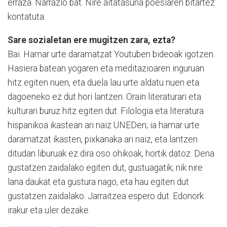
erraza. Narrazio bat. Nire aitatasuna poesiaren bitartez
kontatuta.
Sare sozialetan ere mugitzen zara, ezta?
Bai. Hamar urte daramatzat Youtuben bideoak igotzen.
Hasiera batean yogaren eta meditazioaren inguruan
hitz egiten nuen, eta duela lau urte aldatu nuen eta
dagoeneko ez dut hori lantzen. Orain literaturari eta
kulturari buruz hitz egiten dut. Filologia eta literatura
hispanikoa ikastean ari naiz UNEDen; ia hamar urte
daramatzat ikasten, pixkanaka ari naiz, eta lantzen
ditudan liburuak ez dira oso ohikoak, hortik datoz. Dena
gustatzen zaidalako egiten dut, gustuagatik; nik nire
lana daukat eta gustura nago, eta hau egiten dut
gustatzen zaidalako. Jarraitzea espero dut. Edonork
irakur eta uler dezake.