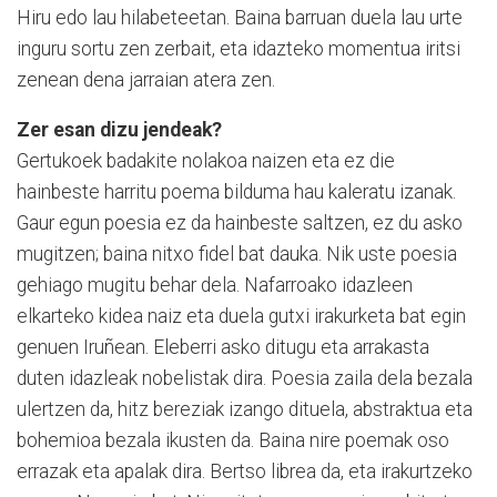
Hiru edo lau hilabeteetan. Baina barruan duela lau urte
inguru sortu zen zerbait, eta idazteko momentua iritsi
zenean dena jarraian atera zen.
Zer esan dizu jendeak?
Gertukoek badakite nolakoa naizen eta ez die
hainbeste harritu poema bilduma hau kaleratu izanak.
Gaur egun poesia ez da hainbeste saltzen, ez du asko
mugitzen; baina nitxo fidel bat dauka. Nik uste poesia
gehiago mugitu behar dela. Nafarroako idazleen
elkarteko kidea naiz eta duela gutxi irakurketa bat egin
genuen Iruñean. Eleberri asko ditugu eta arrakasta
duten idazleak nobelistak dira. Poesia zaila dela bezala
ulertzen da, hitz bereziak izango dituela, abstraktua eta
bohemioa bezala ikusten da. Baina nire poemak oso
errazak eta apalak dira. Bertso librea da, eta irakurtzeko