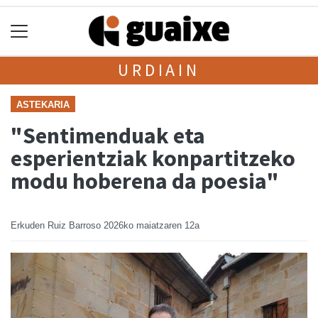
URDIAIN
ASTEKARIA
"Sentimenduak eta
esperientziak konpartitzeko
modu hoberena da poesia"
Erkuden Ruiz Barroso
2026ko maiatzaren 12a