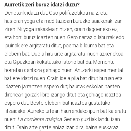
Aurretik zeri buruz idatzi duzu?
Denetarik idatzi dut. Oso polifazetikoa naiz, eta
hasieran yoga eta meditazioari buruzko saiakerak izan
ziren. Ni yoga irakaslea nintzen, orain dagoeneko ez,
eta horri buruz idazten nuen. Gero narrazio laburrak edo
ipuinak ere argitaratu ditut, poema bilduma bat eta
eleberri bat. Duela hiru urte argitaratu nuen azkenekoa
eta Gipuzkoan kokatutako istorio bat da. Momentu
horretan denbora gehiago nuen. Antzerki esperimental
bat ere idatzi nuen. Orain ideia pila bat ditut buruan eta
idazten jarraitzea espero dut; haurrak eskolan hasten
direnean goizak libre izango ditut eta gehiago idaztea
espero dut. Beste eleberri bat idaztea gustatuko
litzaidake. Aurreko urtean haurrendako ipuin bat kaleratu
nuen:
La corriente mágica
. Genero guztiak landu izan
ditut. Orain arte gaztelaniaz izan dira, baina euskaraz