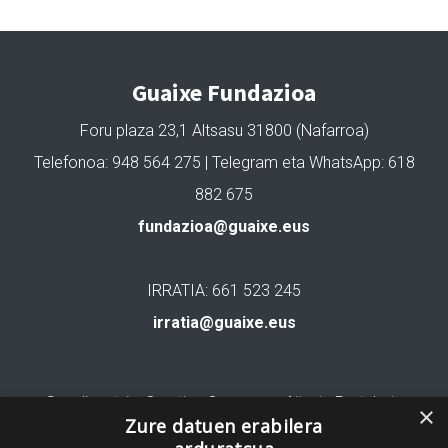
Guaixe Fundazioa
Foru plaza 23,1 Altsasu 31800 (Nafarroa)
Telefonoa: 948 564 275 | Telegram eta WhatsApp: 618
882 675
fundazioa@guaixe.eus
IRRATIA: 661 523 245
irratia@guaixe.eus
Gure lizentzia
: Creative Commons Aitortu Partekatu
×
Zure datuen erabilera