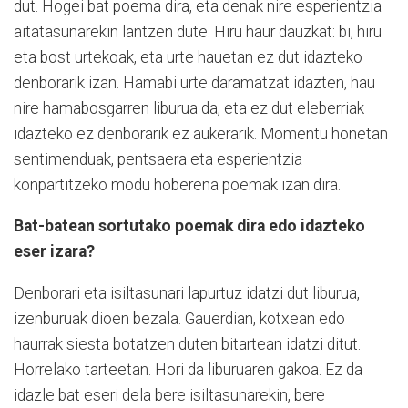
dut. Hogei bat poema dira, eta denak nire esperientzia
aitatasunarekin lantzen dute. Hiru haur dauzkat: bi, hiru
eta bost urtekoak, eta urte hauetan ez dut idazteko
denborarik izan. Hamabi urte daramatzat idazten, hau
nire hamabosgarren liburua da, eta ez dut eleberriak
idazteko ez denborarik ez aukerarik. Momentu honetan
sentimenduak, pentsaera eta esperientzia
konpartitzeko modu hoberena poemak izan dira.
Bat-batean sortutako poemak dira edo idazteko
eser izara?
Denborari eta isiltasunari lapurtuz idatzi dut liburua,
izenburuak dioen bezala. Gauerdian, kotxean edo
haurrak siesta botatzen duten bitartean idatzi ditut.
Horrelako tarteetan. Hori da liburuaren gakoa. Ez da
idazle bat eseri dela bere isiltasunarekin, bere