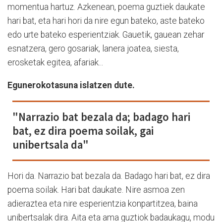
momentua hartuz. Azkenean, poema guztiek daukate
hari bat, eta hari hori da nire egun bateko, aste bateko
edo urte bateko esperientziak. Gauetik, gauean zehar
esnatzera, gero gosariak, lanera joatea, siesta,
erosketak egitea, afariak...
Egunerokotasuna islatzen dute.
"Narrazio bat bezala da; badago hari
bat, ez dira poema soilak, gai
unibertsala da"
Hori da. Narrazio bat bezala da. Badago hari bat, ez dira
poema soilak. Hari bat daukate. Nire asmoa zen
adieraztea eta nire esperientzia konpartitzea, baina
unibertsalak dira. Aita eta ama guztiok badaukagu, modu