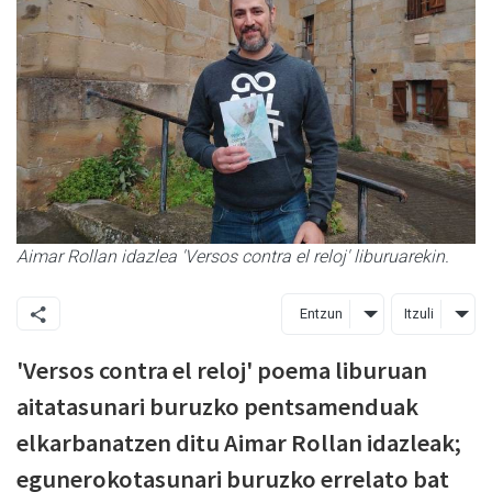
Aimar Rollan idazlea 'Versos contra el reloj' liburuarekin.
Entzun
Itzuli
'Versos contra el reloj' poema liburuan
aitatasunari buruzko pentsamenduak
elkarbanatzen ditu Aimar Rollan idazleak;
egunerokotasunari buruzko errelato bat