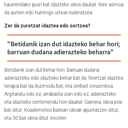
haurrendako ipuin bat idazteko ideia daukat. Nire asmoa
da aurten edo hurrengo urtean kaleratzea.
Zer da zuretzat idaztea edo sortzea?
"Betidanik izan dut idazteko behar hori;
barruan dudana adierazteko beharra"
Betidanik izan dut behar hori. Barruan dudana
adierazteko edo idazteko behar bat da. Niretzat idaztea
terapia bat da, bizimodu bat, eta zerbait oinazrrikoa.
Argitaratu edo ez, arrakasta izan edo ez; adierazteko
eta idazteko sentimendu hori daukat. Gainera, ideia pila
bat ditut. Koadernotxo batean ideiak apuntatzen ditut,
eta 30 bat ideia ditut itxoiten.