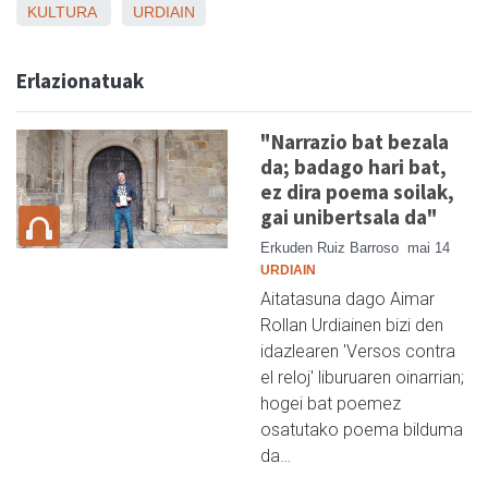
KULTURA
URDIAIN
Erlazionatuak
"Narrazio bat bezala
da; badago hari bat,
ez dira poema soilak,
gai unibertsala da"
Erkuden Ruiz Barroso
mai 14
URDIAIN
Aitatasuna dago Aimar
Rollan Urdiainen bizi den
idazlearen 'Versos contra
el reloj' liburuaren oinarrian;
hogei bat poemez
osatutako poema bilduma
da…