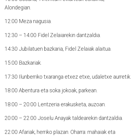
Alondegian.
12:00 Meza nagusia.
12:30 – 14:00 Fidel Zelaiarekin dantzaldia.
14:30 Jubilatuen bazkaria, Fidel Zelaiak alaitua.
15:00 Bazkariak.
17:30 Ilunberriko txaranga etxez etxe, udaletxe aurretik.
18:00 Abentura eta soka jokoak, parkean.
18:00 – 20:00 Lentzeria erakusketa, auzoan.
20:00 – 22:00 Joselu Anayak taldearekin dantzaldia.
22:00 Afariak, herriko plazan. Oharra: mahaiak eta