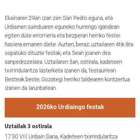
Ekainaren 29an izan zen San Pedro eguna, eta
Urdiainen sainduaren eguneko hurrengo igandean
egiten dute erromeria eta bezperan herriko festei
hasiera emanen diete. Aurten, beraz, uztailaren 4tik 8ra
ospatuko dituzte festak, eta 5ean joanen dira
sanpedrozelaira. Uztailaren 3an, ostirala, kadeteen
txirrindularitza lasterketa izanen da, festaurrean.
Besteak beste, Gozategi herriko taldearen kontzertua
izanen da larunbatean.
2026ko Urdiaingo festak
Uztailak 3 ostirala
17:30 VIII Urdiain Saria, Kadeteen txirrindularitza