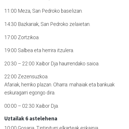
11:00 Meza, San Pedroko baselizan.
14:30 Bazkariak, San Pedroko zelaietan.
17:00 Zortzikoa.
19:00 Salbea eta herrira itzulera.
20:30 – 22:00 Xaibor Dja haurrendako saioa.
22:00 Zezensuzkoa.
Afariak, herriko plazan. Oharra: mahaiak eta bankuak
eskuragarri egongo dira.
00:00 – 02:30 Xaibor Dja.
Uztailak 6 astelehena
10:00 Gosaria, Tintiniturri elkarteak eskainia,