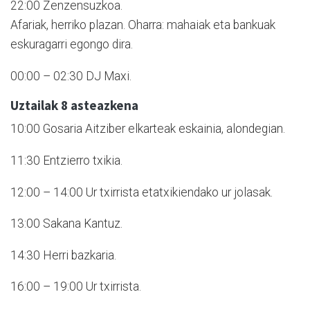
22:00 Zenzensuzkoa.
Afariak, herriko plazan. Oharra: mahaiak eta bankuak
eskuragarri egongo dira.
00:00 – 02:30 DJ Maxi.
Uztailak 8 asteazkena
10:00 Gosaria Aitziber elkarteak eskainia, alondegian.
11:30 Entzierro txikia.
12:00 – 14:00 Ur txirrista etatxikiendako ur jolasak.
13:00 Sakana Kantuz.
14:30 Herri bazkaria.
16:00 – 19:00 Ur txirrista.