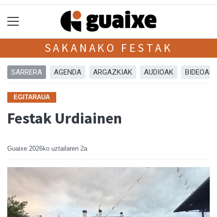
SAKANAKO FESTAK
SARRERA
AGENDA
ARGAZKIAK
AUDIOAK
BIDEOAK
EGITARAUA
Festak Urdiainen
Guaixe
2026ko uztailaren 2a