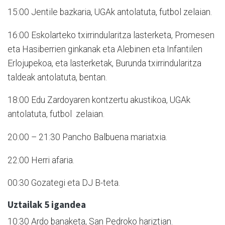
15:00 Jentile bazkaria, UGAk antolatuta, futbol zelaian.
16:00 Eskolarteko txirrindularitza lasterketa, Promesen
eta Hasiberrien ginkanak eta Alebinen eta Infantilen
Erlojupekoa, eta lasterketak, Burunda txirrindularitza
taldeak antolatuta, bentan.
18:00 Edu Zardoyaren kontzertu akustikoa, UGAk
antolatuta, futbol zelaian.
20:00 – 21:30 Pancho Balbuena mariatxia.
22:00 Herri afaria.
00:30 Gozategi eta DJ B-teta.
Uztailak 5 igandea
10:30 Ardo banaketa, San Pedroko hariztian.