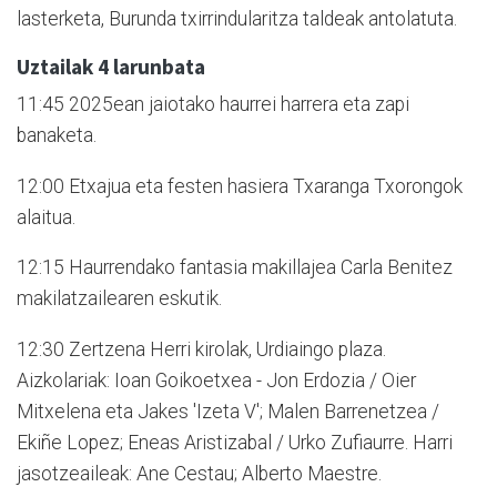
lasterketa, Burunda txirrindularitza taldeak antolatuta.
Uztailak 4 larunbata
11:45 2025ean jaiotako haurrei harrera eta zapi
banaketa.
12:00 Etxajua eta festen hasiera Txaranga Txorongok
alaitua.
12:15 Haurrendako fantasia makillajea Carla Benitez
makilatzailearen eskutik.
12:30 Zertzena Herri kirolak, Urdiaingo plaza.
Aizkolariak: Ioan Goikoetxea - Jon Erdozia / Oier
Mitxelena eta Jakes 'Izeta V'; Malen Barrenetzea /
Ekiñe Lopez; Eneas Aristizabal / Urko Zufiaurre. Harri
jasotzeaileak: Ane Cestau; Alberto Maestre.