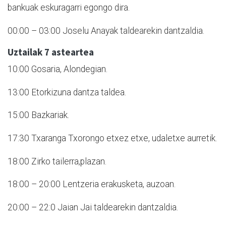
bankuak eskuragarri egongo dira.
00:00 – 03:00 Joselu Anayak taldearekin dantzaldia.
Uztailak 7 asteartea
10:00 Gosaria, Alondegian.
13:00 Etorkizuna dantza taldea.
15:00 Bazkariak.
17:30 Txaranga Txorongo etxez etxe, udaletxe aurretik.
18:00 Zirko tailerra,plazan.
18:00 – 20:00 Lentzeria erakusketa, auzoan.
20:00 – 22:0 Jaian Jai taldearekin dantzaldia.