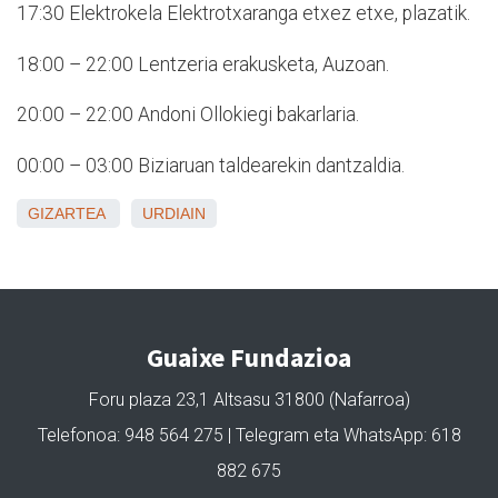
17:30 Elektrokela Elektrotxaranga etxez etxe, plazatik.
18:00 – 22:00 Lentzeria erakusketa, Auzoan.
20:00 – 22:00 Andoni Ollokiegi bakarlaria.
00:00 – 03:00 Biziaruan taldearekin dantzaldia.
GIZARTEA
URDIAIN
Guaixe Fundazioa
Foru plaza 23,1 Altsasu 31800 (Nafarroa)
Telefonoa: 948 564 275 | Telegram eta WhatsApp: 618
882 675