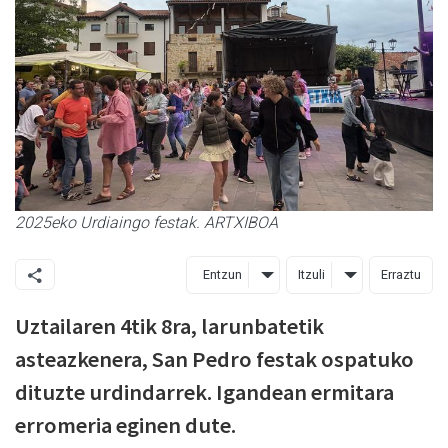
2025eko Urdiaingo festak. ARTXIBOA
Entzun
Itzuli
Erraztu
Uztailaren 4tik 8ra, larunbatetik
asteazkenera, San Pedro festak ospatuko
dituzte urdindarrek. Igandean ermitara
erromeria eginen dute.