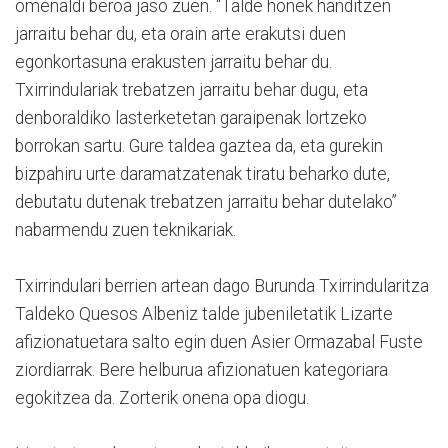
omenaldi beroa jaso zuen. “Talde honek handitzen
jarraitu behar du, eta orain arte erakutsi duen
egonkortasuna erakusten jarraitu behar du.
Txirrindulariak trebatzen jarraitu behar dugu, eta
denboraldiko lasterketetan garaipenak lortzeko
borrokan sartu. Gure taldea gaztea da, eta gurekin
bizpahiru urte daramatzatenak tiratu beharko dute,
debutatu dutenak trebatzen jarraitu behar dutelako”
nabarmendu zuen teknikariak.
Txirrindulari berrien artean dago Burunda Txirrindularitza
Taldeko Quesos Albeniz talde jubeniletatik Lizarte
afizionatuetara salto egin duen Asier Ormazabal Fuste
ziordiarrak. Bere helburua afizionatuen kategoriara
egokitzea da. Zorterik onena opa diogu.