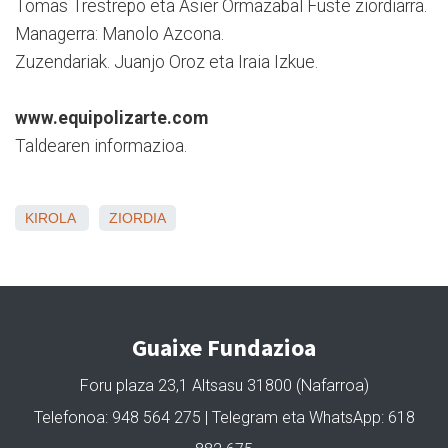
Tomas Trestrepo eta Asier Ormazabal Fuste ziordiarra.
Managerra: Manolo Azcona.
Zuzendariak. Juanjo Oroz eta Iraia Izkue.
www.equipolizarte.com
Taldearen informazioa.
KIROLA
ZIORDIA
Guaixe Fundazioa
Foru plaza 23,1 Altsasu 31800 (Nafarroa)
Telefonoa: 948 564 275 | Telegram eta WhatsApp: 618