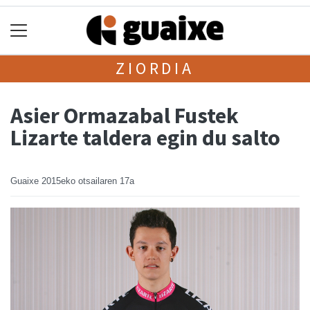
ZIORDIA
Asier Ormazabal Fustek
Lizarte taldera egin du salto
Guaixe
2015eko otsailaren 17a