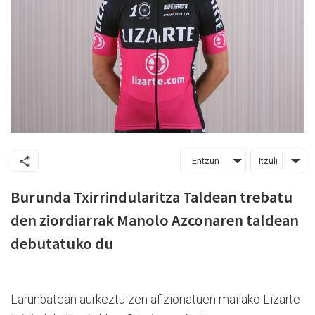
Entzun
Itzuli
Burunda Txirrindularitza Taldean trebatu
den ziordiarrak Manolo Azconaren taldean
debutatuko du
Larunbatean aurkeztu zen afizionatuen mailako Lizarte