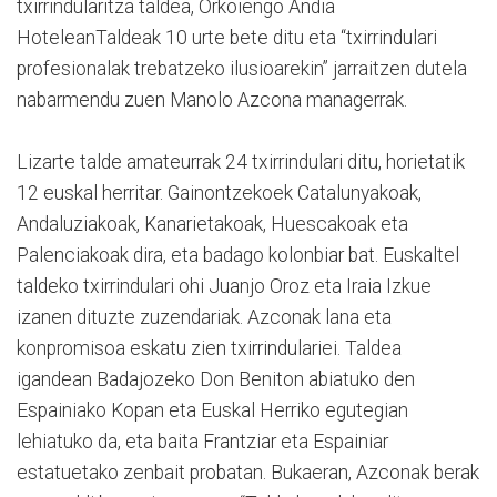
txirrindularitza taldea, Orkoiengo Andia
HoteleanTaldeak 10 urte bete ditu eta “txirrindulari
profesionalak trebatzeko ilusioarekin” jarraitzen dutela
nabarmendu zuen Manolo Azcona managerrak.
Lizarte talde amateurrak 24 txirrindulari ditu, horietatik
12 euskal herritar. Gainontzekoek Catalunyakoak,
Andaluziakoak, Kanarietakoak, Huescakoak eta
Palenciakoak dira, eta badago kolonbiar bat. Euskaltel
taldeko txirrindulari ohi Juanjo Oroz eta Iraia Izkue
izanen dituzte zuzendariak. Azconak lana eta
konpromisoa eskatu zien txirrindulariei. Taldea
igandean Badajozeko Don Beniton abiatuko den
Espainiako Kopan eta Euskal Herriko egutegian
lehiatuko da, eta baita Frantziar eta Espainiar
estatuetako zenbait probatan. Bukaeran, Azconak berak