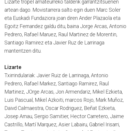
Lizarte tropel amateurreko talderik garrantzitsuenen
artean dago. Movistarrera salto egin duen Marc Soler
eta Euskadi Fundaziora joan diren Ander Plazaola eta
Egoitz Fernandez galdu ditu, baina Jorge Arcas, Antonio
Pedrero, Rafael Maruez, Raul Martinez de Morentin,
Santiago Ramirez eta Javier Ruz de Larrinaga
mantentzen ditu.
Lizarte
Txirrindulariak: Javier Ruiz de Larrinaga, Antonio
Pedrero, Rafael Markez, Santiago Ramirez, Raul
Martinez, JOrge Arcas, Jon Armendariz, Mikel Ezkieta,
Luis Pascual, Mikel Azkoiti, marcos Rojo, Mark Muñoz,
Daivd Calmaestra, Oscar Rodriguez, Beñat Ezkieta,
Josep Arnau, Sergio Samitier, Hector Carretero, Jaime
Castrillo, Martí Marquez, Asier Labairu, Gabriel Irisarri,