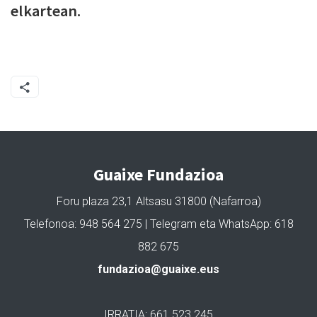
elkartean.
Guaixe Fundazioa
Foru plaza 23,1 Altsasu 31800 (Nafarroa)
Telefonoa: 948 564 275 | Telegram eta WhatsApp: 618
882 675
fundazioa@guaixe.eus
IRRATIA: 661 523 245