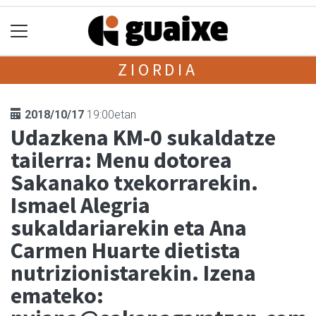
ZIORDIA
2018/10/17
19:00etan
Udazkena KM-0 sukaldatze
tailerra: Menu dotorea
Sakanako txekorrarekin.
Ismael Alegria
sukaldariarekin eta Ana
Carmen Huarte dietista
nutrizionistarekin. Izena
emateko: