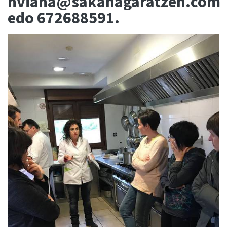
nviana@sakanagaratzen.com
edo 672688591.