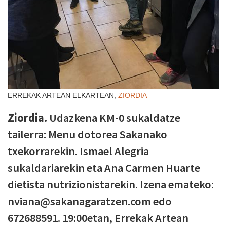
ERREKAK ARTEAN ELKARTEAN,
ZIORDIA
Ziordia.
Udazkena KM-0 sukaldatze
tailerra: Menu dotorea Sakanako
txekorrarekin. Ismael Alegria
sukaldariarekin eta Ana Carmen Huarte
dietista nutrizionistarekin. Izena emateko:
nviana@sakanagaratzen.com edo
672688591. 19:00etan, Errekak Artean