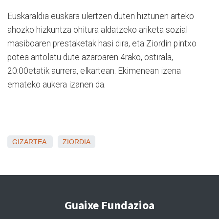
Euskaraldia euskara ulertzen duten hiztunen arteko
ahozko hizkuntza ohitura aldatzeko ariketa sozial
masiboaren prestaketak hasi dira, eta Ziordin pintxo
potea antolatu dute azaroaren 4rako, ostirala,
20:00etatik aurrera, elkartean. Ekimenean izena
emateko aukera izanen da.
GIZARTEA
ZIORDIA
Guaixe Fundazioa