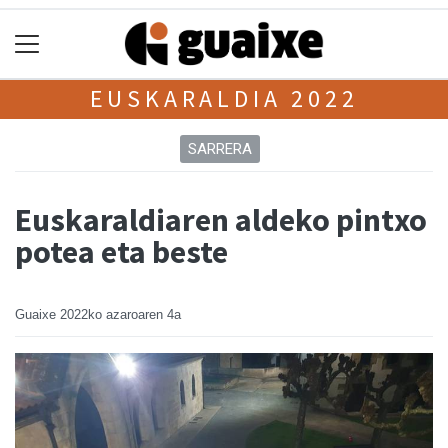
EUSKARALDIA 2022
SARRERA
Euskaraldiaren aldeko pintxo
potea eta beste
Guaixe
2022ko azaroaren 4a