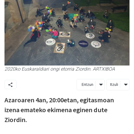
2020ko Euskaraldiari ongi etorria Ziordin. ARTXIBOA
Entzun
Itzuli
Azaroaren 4an, 20:00etan, egitasmoan
izena emateko ekimena eginen dute
Ziordin.