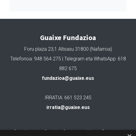
Guaixe Fundazioa
Foru plaza 23,1 Altsasu 31800 (Nafarroa)
Telefonoa: 948 564 275 | Telegram eta WhatsApp: 618
882 675
fundazioa@guaixe.eus
IRRATIA: 661 523 245
irratia@guaixe.eus
Gure lizentzia
: Creative Commons Aitortu Partekatu