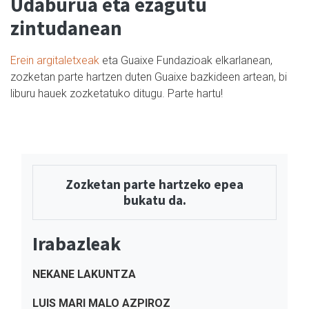
Udaburua eta ezagutu
zintudanean
Erein argitaletxeak
eta Guaixe Fundazioak elkarlanean,
zozketan parte hartzen duten Guaixe bazkideen artean, bi
liburu hauek zozketatuko ditugu. Parte hartu!
Zozketan parte hartzeko epea
bukatu da.
Irabazleak
NEKANE LAKUNTZA
LUIS MARI MALO AZPIROZ