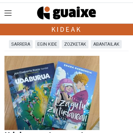
KIDEAK
SARRERA
EGIN KIDE
ZOZKETAK
ABANTAILAK