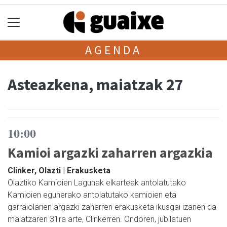
AGENDA
Asteazkena, maiatzak 27
10:00
Kamioi argazki zaharren argazkia
Clinker, Olazti | Erakusketa
Olaztiko Kamioien Lagunak elkarteak antolatutako
Kamioien egunerako antolatutako kamioien eta
garraiolarien argazki zaharren erakusketa ikusgai izanen da
maiatzaren 31ra arte, Clinkerren. Ondoren, jubilatuen