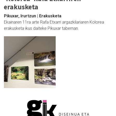
erakusketa
Pikuxar, Irurtzun | Erakusketa
Ekainaren 11ra arte Rafa Etxarri argazkilariaren Kolorea
erakusketa ikus daiteke Pikuxar tabernan.