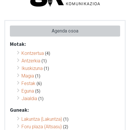
Agenda osoa
Motak:
Kontzertua
(4)
Antzerkia
(1)
Ikuskizuna
(1)
Magia
(1)
Festak
(6)
Eguna
(5)
Jaialdia
(1)
Guneak:
Lakuntza (Lakuntza)
(1)
Foru plaza (Altsasu)
(2)