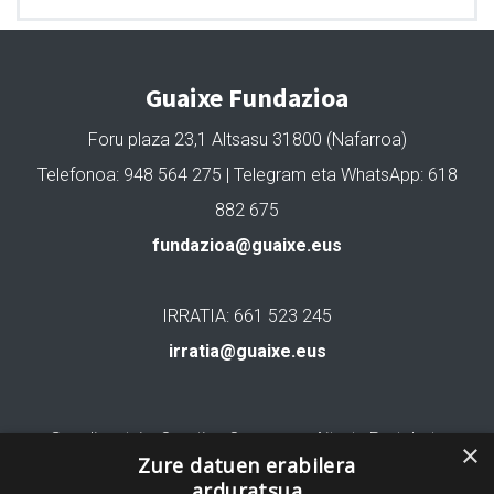
Guaixe Fundazioa
Foru plaza 23,1 Altsasu 31800 (Nafarroa)
Telefonoa: 948 564 275 | Telegram eta WhatsApp: 618
882 675
fundazioa@guaixe.eus
IRRATIA: 661 523 245
irratia@guaixe.eus
Gure lizentzia
: Creative Commons Aitortu Partekatu
×
Zure datuen erabilera
arduratsua
Codesyntaxek garatua