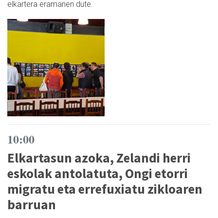
elkartera eramanen dute.
10:00
Elkartasun azoka, Zelandi herri
eskolak antolatuta, Ongi etorri
migratu eta errefuxiatu zikloaren
barruan