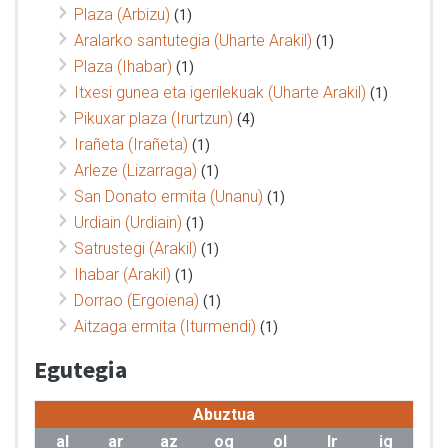
Plaza (Arbizu)
(1)
Aralarko santutegia (Uharte Arakil)
(1)
Plaza (Ihabar)
(1)
Itxesi gunea eta igerilekuak (Uharte Arakil)
(1)
Pikuxar plaza (Irurtzun)
(4)
Irañeta (Irañeta)
(1)
Arleze (Lizarraga)
(1)
San Donato ermita (Unanu)
(1)
Urdiain (Urdiain)
(1)
Satrustegi (Arakil)
(1)
Ihabar (Arakil)
(1)
Dorrao (Ergoiena)
(1)
Aitzaga ermita (Iturmendi)
(1)
Egutegia
Abuztua
al
ar
az
og
ol
lr
ig