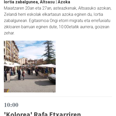
Iortia zabalgunea, Altsasu | Azoka
Maiatzaren 20an eta 27an, asteazkenak, Altsasuko azokan,
Zelandi herri eskolak elkartasun azoka eginen du, Iortia
zabalgunean. Egitasmoa Ongi etorri migratu eta errefuxiatu
zikloaren barruan eginen dute, 10:00etatik aurrera, goizean
zehar.
10:00
'Kolorea' Rafa Etxarriren