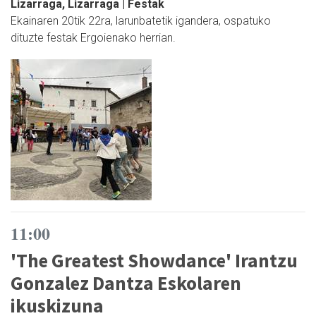
Lizarraga, Lizarraga | Festak
Ekainaren 20tik 22ra, larunbatetik igandera, ospatuko
dituzte festak Ergoienako herrian.
11:00
'The Greatest Showdance' Irantzu
Gonzalez Dantza Eskolaren
ikuskizuna