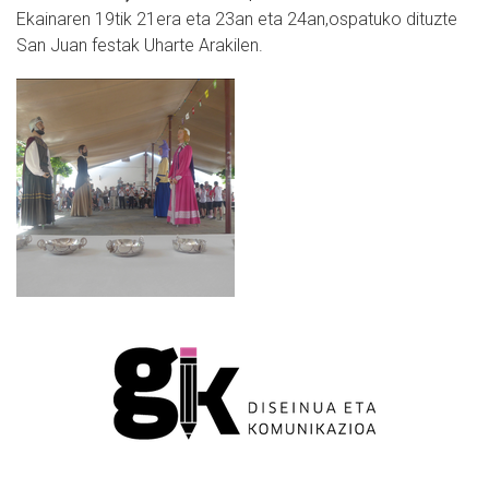
Ekainaren 19tik 21era eta 23an eta 24an,ospatuko dituzte
San Juan festak Uharte Arakilen.