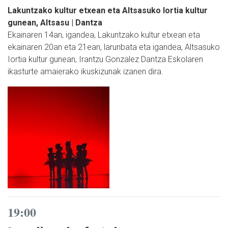
Lakuntzako kultur etxean eta Altsasuko Iortia kultur
gunean, Altsasu | Dantza
Ekainaren 14an, igandea, Lakuntzako kultur etxean eta
ekainaren 20an eta 21ean, larunbata eta igandea, Altsasuko
Iortia kultur gunean, Irantzu Gonzalez Dantza Eskolaren
ikasturte amaierako ikuskizunak izanen dira.
19:00