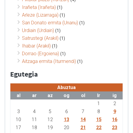
Irañeta (Irañeta)
(1)
Arleze (Lizarraga)
(1)
San Donato ermita (Unanu)
(1)
Urdiain (Urdiain)
(1)
Satrustegi (Arakil)
(1)
Ihabar (Arakil)
(1)
Dorrao (Ergoiena)
(1)
Aitzaga ermita (Iturmendi)
(1)
Egutegia
Abuztua
al
ar
az
og
ol
lr
ig
1
2
3
4
5
6
7
8
9
10
11
12
13
14
15
16
17
18
19
20
21
22
23