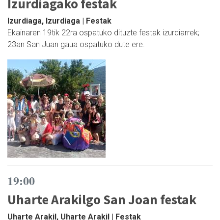
Izurdiagako festak
Izurdiaga, Izurdiaga | Festak
Ekainaren 19tik 22ra ospatuko dituzte festak izurdiarrek;
23an San Juan gaua ospatuko dute ere.
19:00
Uharte Arakilgo San Joan festak
Uharte Arakil, Uharte Arakil | Festak