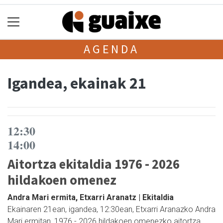
AGENDA
Igandea, ekainak 21
12:30
14:00
Aitortza ekitaldia 1976 - 2026
hildakoen omenez
Andra Mari ermita, Etxarri Aranatz | Ekitaldia
Ekainaren 21ean, igandea, 12:30ean, Etxarri Aranazko Andra
Mari ermitan, 1976 - 2026 hildakoen omenezko aitortza