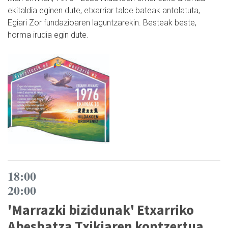
ekitaldia eginen dute, etxarriar talde bateak antolatuta,
Egiari Zor fundazioaren laguntzarekin. Besteak beste,
horma irudia egin dute.
18:00
20:00
'Marrazki bizidunak' Etxarriko
Abesbatza Txikiaren kontzertua