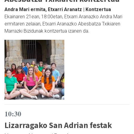
Andra Mari ermita, Etxarri Aranatz | Kontzertua
Ekainaren 21ean, 18:00etan, Etxarri Aranazko Andra Mari
ermitaren zelaian, Etxarri Aranazko Abesbatza Txikiaren
Marrazki Bizidunak kontzertua izanen da.
10:30
Lizarragako San Adrian festak