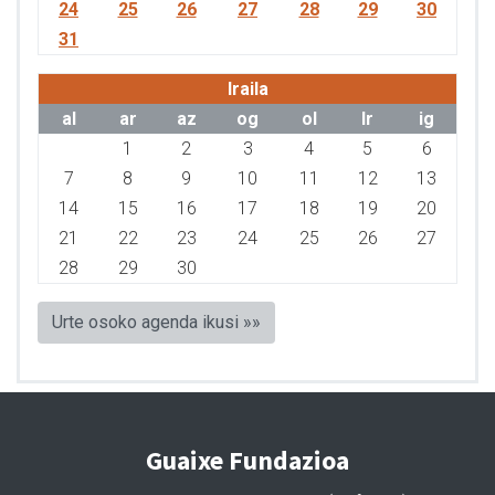
24
25
26
27
28
29
30
31
Iraila
al
ar
az
og
ol
lr
ig
1
2
3
4
5
6
7
8
9
10
11
12
13
14
15
16
17
18
19
20
21
22
23
24
25
26
27
28
29
30
Urte osoko agenda ikusi »»
Guaixe Fundazioa