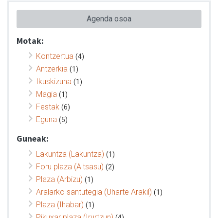
Agenda osoa
Motak:
Kontzertua
(4)
Antzerkia
(1)
Ikuskizuna
(1)
Magia
(1)
Festak
(6)
Eguna
(5)
Guneak:
Lakuntza (Lakuntza)
(1)
Foru plaza (Altsasu)
(2)
Plaza (Arbizu)
(1)
Aralarko santutegia (Uharte Arakil)
(1)
Plaza (Ihabar)
(1)
Pikuxar plaza (Irurtzun)
(4)