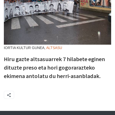
IORTIA KULTUR GUNEA,
ALTSASU
Hiru gazte altsasuarrek 7 hilabete eginen
dituzte preso eta hori gogorarazteko
ekimena antolatu du herri-asanbladak.