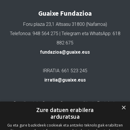
Guaixe Fundazioa
Foru plaza 23,1 Altsasu 31800 (Nafarroa)
Telefonoa: 948 564 275 | Telegram eta WhatsApp: 618
882 675
fundazioa@guaixe.eus
IRRATIA: 661 523 245
irratia@guaixe.eus
Gure lizentzia
: Creative Commons Aitortu Partekatu
×
Zure datuen erabilera
arduratsua
Codesyntaxek garatua
Gu eta gure bazkideek cookieak eta antzeko teknologiak erabiltzen