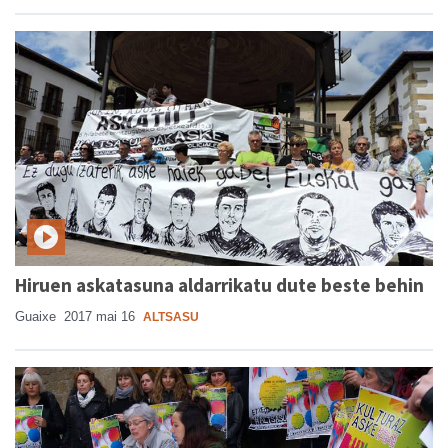
Hiruen askatasuna aldarrikatu dute beste behin
Guaixe
2017 mai 16
ALTSASU