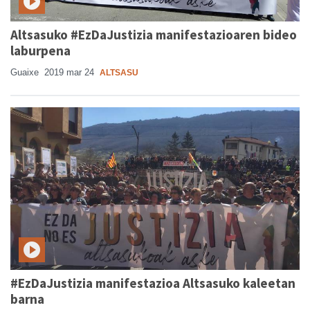
Altsasuko #EzDaJustizia manifestazioaren bideo
laburpena
Guaixe
2019 mar 24
ALTSASU
#EzDaJustizia manifestazioa Altsasuko kaleetan
barna