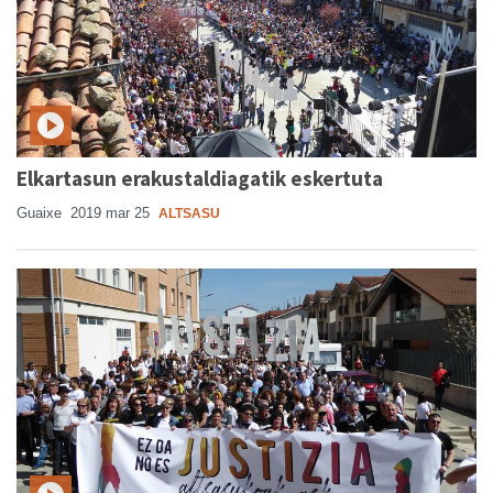
Elkartasun erakustaldiagatik eskertuta
Guaixe
2019 mar 25
ALTSASU