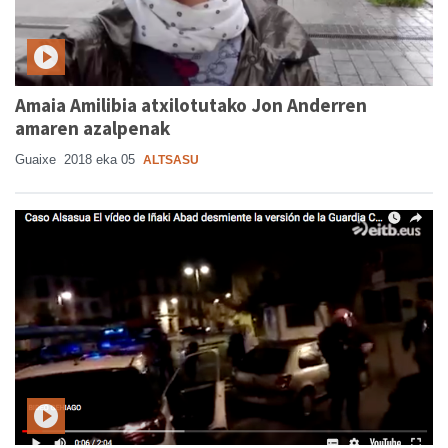
Amaia Amilibia atxilotutako Jon Anderren
amaren azalpenak
Guaixe
2018 eka 05
ALTSASU