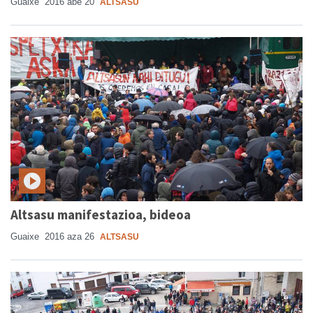
Guaixe
2016 abe 20
ALTSASU
Altsasu manifestazioa, bideoa
Guaixe
2016 aza 26
ALTSASU