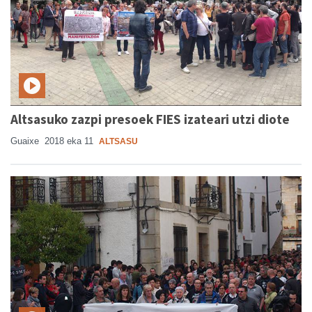
Altsasuko zazpi presoek FIES izateari utzi diote
Guaixe
2018 eka 11
ALTSASU