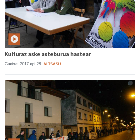
Kulturaz aske asteburua hastear
Guaixe
2017 api 28
ALTSASU