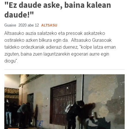
"Ez daude aske, baina kalean
daude!"
Guaixe
2020 abe 12
ALTSASU
Altsasuko auzia salatzeko eta presoak askatzeko
ostiraleko azken bilkura egin da. Altsasuko Gurasoak
taldeko ordezkariak adierazi duenez, "kolpe latza eman
ziguten, baina zuen laguntzarekin egoerari aurre egin
diogu".