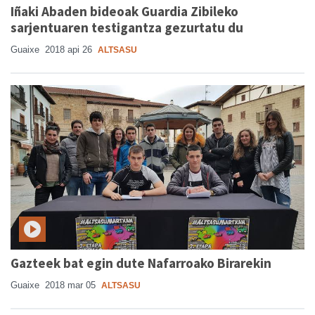
Iñaki Abaden bideoak Guardia Zibileko
sarjentuaren testigantza gezurtatu du
Guaixe
2018 api 26
ALTSASU
Gazteek bat egin dute Nafarroako Birarekin
Guaixe
2018 mar 05
ALTSASU