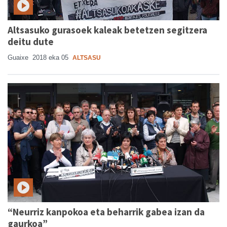
Altsasuko gurasoek kaleak betetzen segitzera
deitu dute
Guaixe
2018 eka 05
ALTSASU
“Neurriz kanpokoa eta beharrik gabea izan da
gaurkoa”