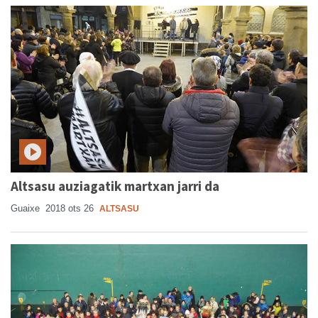
Altsasu auziagatik martxan jarri da
Guaixe
2018 ots 26
ALTSASU