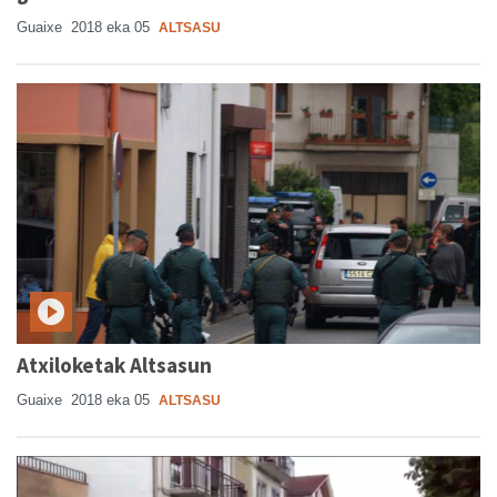
Guaixe
2018 eka 05
ALTSASU
Atxiloketak Altsasun
Guaixe
2018 eka 05
ALTSASU