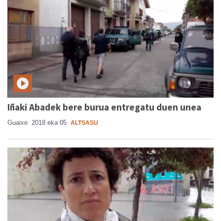
Iñaki Abadek bere burua entregatu duen unea
Guaixe
2018 eka 05
ALTSASU