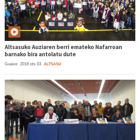
Altsasuko Auziaren berri emateko Nafarroan
barnako bira antolatu dute
Guaixe
2018 ots 03
ALTSASU