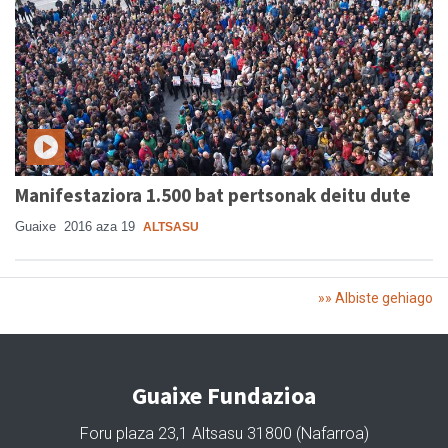
Manifestaziora 1.500 bat pertsonak deitu dute
Guaixe
2016 aza 19
ALTSASU
»» Albiste gehiago
Guaixe Fundazioa
Foru plaza 23,1 Altsasu 31800 (Nafarroa)