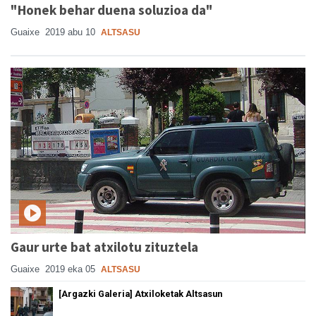
"Honek behar duena soluzioa da"
Guaixe
2019 abu 10
ALTSASU
Gaur urte bat atxilotu zituztela
Guaixe
2019 eka 05
ALTSASU
[Argazki Galeria] Atxiloketak Altsasun