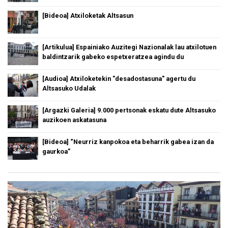
[Bideoa] Atxiloketak Altsasun
[Artikulua] Espainiako Auzitegi Nazionalak lau atxilotuen
baldintzarik gabeko espetxeratzea agindu du
[Audioa] Atxiloketekin "desadostasuna" agertu du
Altsasuko Udalak
[Argazki Galeria] 9.000 pertsonak eskatu dute Altsasuko
auzikoen askatasuna
[Bideoa] “Neurriz kanpokoa eta beharrik gabea izan da
gaurkoa”