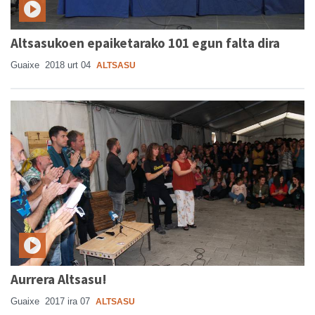
Altsasukoen epaiketarako 101 egun falta dira
Guaixe
2018 urt 04
ALTSASU
Aurrera Altsasu!
Guaixe
2017 ira 07
ALTSASU