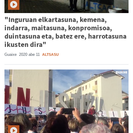
"Inguruan elkartasuna, kemena,
indarra, maitasuna, konpromisoa,
duintasuna eta, batez ere, harrotasuna
ikusten dira"
Guaixe
2020 abe 11
ALTSASU