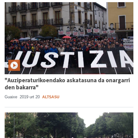
"Auziperaturikoendako askatasuna da onargarri
den bakarra"
Guaixe
2019 urt 20
ALTSASU