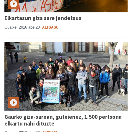
Elkartasun giza sare jendetsua
Guaixe
2016 abe 20
ALTSASU
Gaurko giza-sarean, gutxienez, 1.500 pertsona
elkartu nahi dituzte