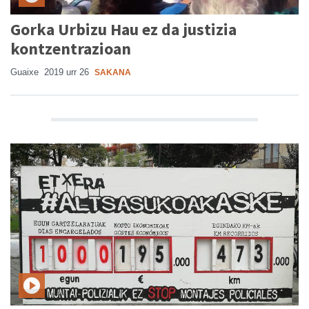
Gorka Urbizu Hau ez da justizia
kontzentrazioan
Guaixe
2019 urr 26
SAKANA