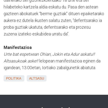
Gainerako sei gizonezkoendako 18 urte eta sei
hilabeteko kartzela aldia eskatu du. Pasa den astean
gazteen abokatuek “berme guztiak” dituen epaiketarako
aukera ez dutela ikusten salatu zuten, “defentsarako ia
proba guztiak ukatuta, defentsarako eta prozesu
zuzena izateko eskubidea urratu da”.
Manifestazioa
Urte bat espetxean Ohian, Jokin eta Adur askatu!!
Altsasukoak aske!!
lelopean manifestazioa eginen da
igandean, 13:00etan, Iortiako zabalgunetik abiatuta.
POLITIKA
ALTSASU