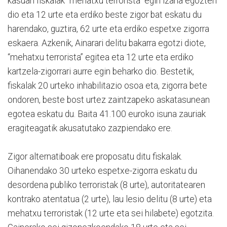
kasuan fiskalak “mehatxu terrorista” egin izana egozten
dio eta 12 urte eta erdiko beste zigor bat eskatu du
harendako, guztira, 62 urte eta erdiko espetxe zigorra
eskaera. Azkenik, Ainarari delitu bakarra egotzi diote,
“mehatxu terrorista” egitea eta 12 urte eta erdiko
kartzela-zigorrari aurre egin beharko dio. Bestetik,
fiskalak 20 urteko inhabilitazio osoa eta, zigorra bete
ondoren, beste bost urtez zaintzapeko askatasunean
egotea eskatu du. Baita 41.100 euroko isuna zauriak
eragiteagatik akusatutako zazpiendako ere.
Zigor alternatiboak ere proposatu ditu fiskalak.
Oihanendako 30 urteko espetxe-zigorra eskatu du
desordena publiko terroristak (8 urte), autoritatearen
kontrako atentatua (2 urte), lau lesio delitu (8 urte) eta
mehatxu terroristak (12 urte eta sei hilabete) egotzita.