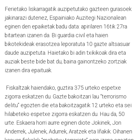
Ferietako liskarragatik auzipetutako gazteen gurasoek
jakinarazi dutenez, Espainiako Auzitegi Nazionalean
eginen den epaiketak badu data: apirilaren 16tik 27ra
bitartean izanen da. Bi guardia civil eta haien
bikotekideak erasotzea leporatuta 10 gazte altsasuar
daude auzipetuta. Haietako bi adin txikikoak dira eta
auziak beste bide bat du, baina gainontzeko zortziak
izanen dira epaituak.
Fiskaltzak haiendako, guztira 375 urteko espetxe
zigorra eskatzen du. Gazte bakoitzari lau “terrorismo
delitu” egozten die eta bakoitzagatik 12 urteko eta sei
hilabeteko espetxe zigorra eskatzen du. Hau da, 50
urte. Eskaera horri aurre eginen diote Jokinek, Jon
Anderrek, Julenek, Adurrek, Aratzek eta Iñakik. Oihanen