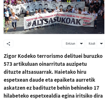
Entzun
Itzuli
Zigor Kodeko terrorismo delituei buruzko
573 artikuluan oinarrituta auzipetu
dituzte altsasuarrak. Haietako hiru
espetxean daude eta epaiketa aurretik
askatzen ez badituzte behin behineko 17
hilabeteko espetxealdia egina iritsiko dira