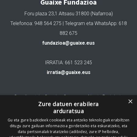
Guaixe Fundazioa
Foru plaza 23,1 Altsasu 31800 (Nafarroa)
Telefonoa: 948 564 275 | Telegram eta WhatsApp: 618
882 675
fundazioa@guaixe.eus
IRRATIA: 661 523 245
irratia@guaixe.eus
Gure lizentzia
: Creative Commons Aitortu Partekatu
×
Zure datuen erabilera
arduratsua
Codesyntaxek garatua
Gu eta gure bazkideek cookieak eta antzeko teknologiak erabiltzen
ditugu zure gailuan informazioa gordetzeko eta eskuratzeko, eta
datu pertsonalak tratatzeko (adibidez, zure IP helbidea,