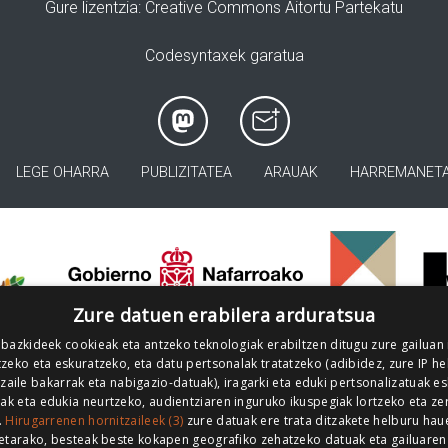
Gure lizentzia
: Creative Commons Aitortu Partekatu
Codesyntaxek garatua
LEGE OHARRA
PUBLIZITATEA
ARAUAK
HARREMANET
>
Zure datuen erabilera arduratsua
 bazkideek cookieak eta antzeko teknologiak erabiltzen ditugu zure gailuan
zeko eta eskuratzeko, eta datu pertsonalak tratatzeko (adibidez, zure IP he
tzaile bakarrak eta nabigazio-datuak), iragarki eta eduki pertsonalizatuak e
iak eta edukia neurtzeko, audientziaren inguruko ikuspegiak lortzeko eta ze
.
Hirugarrenen hornitzaileek (3)
zure datuak ere trata ditzakete helburu hau
etarako, besteak beste kokapen geografiko zehatzeko datuak eta gailuaren