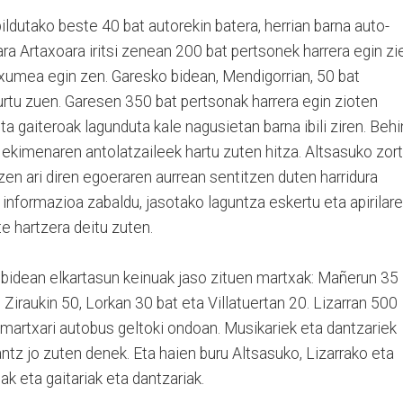
ildutako beste 40 bat autorekin batera, herrian barna auto-
ra Artaxoara iritsi zenean 200 bat pertsonek harrera egin zi
 xumea egin zen. Garesko bidean, Mendigorrian, 50 bat
urtu zuen. Garesen 350 bat pertsonak harrera egin zioten
ta gaiteroak lagunduta kale nagusietan barna ibili ziren. Behi
ekimenaren antolatzaileek hartu zuten hitza. Altsasuko zort
zen ari diren egoeraren aurrean sentitzen duten harridura
 informazioa zabaldu, jasotako laguntza eskertu eta apirilar
e hartzera deitu zuten.
o bidean elkartasun keinuak jaso zituen martxak: Mañerun 35
, Ziraukin 50, Lorkan 30 bat eta Villatuertan 20. Lizarran 500
 martxari autobus geltoki ondoan. Musikariek eta dantzariek
antz jo zuten denek. Eta haien buru Altsasuko, Lizarrako eta
k eta gaitariak eta dantzariak.