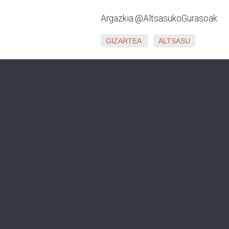
Argazkia:@AltsasukoGurasoak
GIZARTEA
ALTSASU