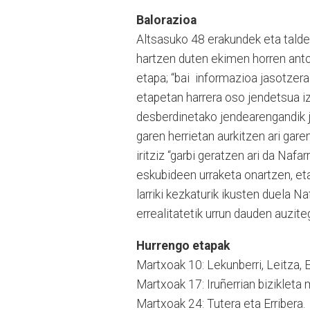
Balorazioa
Altsasuko 48 erakundek eta taldek
hartzen duten ekimen horren antol
etapa; “bai informazioa jasotzera
etapetan harrera oso jendetsua iz
desberdinetako jendearengandik j
garen herrietan aurkitzen ari gare
iritziz “garbi geratzen ari da Naf
eskubideen urraketa onartzen, eta
larriki kezkaturik ikusten duela 
errealitatetik urrun dauden auzite
Hurrengo etapak
Martxoak 10: Lekunberri, Leitza, E
Martxoak 17: Iruñerrian bizikleta
Martxoak 24: Tutera eta Erribera.