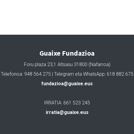
Guaixe Fundazioa
Foru plaza 23,1 Altsasu 31800 (Nafarroa)
Telefonoa: 948 564 275 | Telegram eta WhatsApp: 618 882 675
fundazioa@guaixe.eus
IRRATIA: 661 523 245
irratia@guaixe.eus