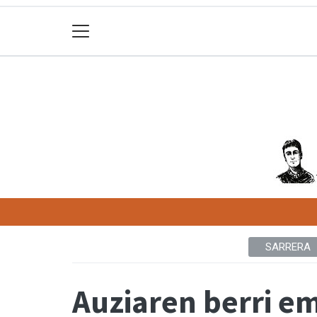
SARRERA
Auziaren berri e