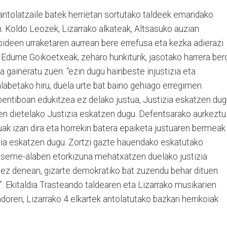
tolatzaile batek herrietan sortutako taldeek emandako
. Koldo Leozek, Lizarrako alkateak, Altsasuko auzian
ideen urraketaren aurrean bere errefusa eta kezka adierazi
Edurne Goikoetxeak, zeharo hunkiturik, jasotako harrera ber
a gaineratu zuen: “ezin dugu hainbeste injustizia eta
labetako hiru, duela urte bat baino gehiago erregimen
ebentiboan edukitzea ez delako justua, Justizia eskatzen dug
n dietelako Justizia eskatzen dugu. Defentsarako aurkeztu
uak izan dira eta horrekin batera epaiketa justuaren bermeak
izia eskatzen dugu. Zortzi gazte hauendako eskatutako
e seme-alaben etorkizuna mehatxatzen duelako justizia
 ez denean, gizarte demokratiko bat zuzendu behar dituen
o”. Ekitaldia Trasteando taldearen eta Lizarrako musikarien
oren, Lizarrako 4 elkartek antolatutako bazkari herrikoiak