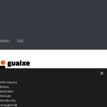
ARAKO
RSS
×
 informazioa
lbidea,
skaintzeko,
rbitzuak
etarako eta
 ezaugarriak