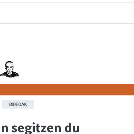
BIDEOAK
n segitzen du