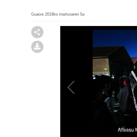
Guaixe
2018ko martxoaren 5a