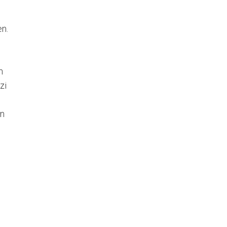
en.
n
zi
en