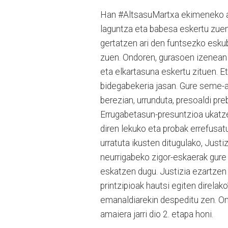
Han #AltsasuMartxa ekimeneko an
laguntza eta babesa eskertu zuen
gertatzen ari den funtsezko eskub
zuen. Ondoren, gurasoen izenean 
eta elkartasuna eskertu zituen. Et
bidegabekeria jasan. Gure seme-a
berezian, urrunduta, presoaldi pr
Errugabetasun-presuntzioa ukatze
diren lekuko eta probak errefusat
urratuta ikusten ditugulako, Just
neurrigabeko zigor-eskaerak gur
eskatzen dugu. Justizia ezartzen
printzipioak hautsi egiten direlak
emanaldiarekin despeditu zen. Ond
amaiera jarri dio 2. etapa honi.