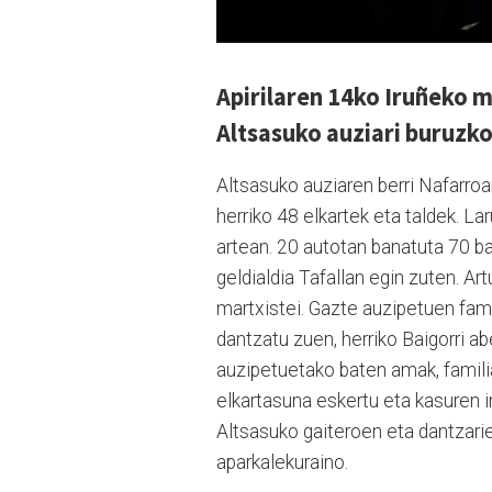
Apirilaren 14ko Iruñeko 
Altsasuko auziari buruzk
Altsasuko auziaren berri Nafarro
herriko 48 elkartek eta taldek. La
artean. 20 autotan banatuta 70 ba
geldialdia Tafallan egin zuten. Ar
martxistei. Gazte auzipetuen fami
dantzatu zuen, herriko Baigorri 
auzipetuetako baten amak, famili
elkartasuna eskertu eta kasuren 
Altsasuko gaiteroen eta dantzari
aparkalekuraino.