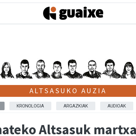
ALTSASUKO AUZIA
KRONOLOGIA
ARGAZKIAK
AUDIOAK
mateko Altsasuk martxa