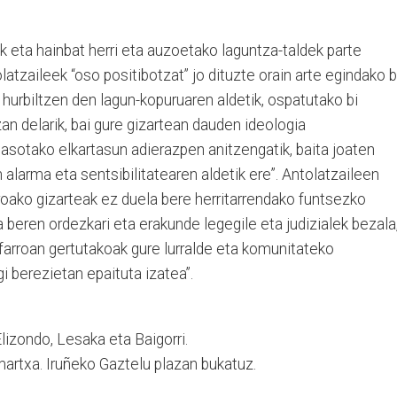
 eta hainbat herri eta auzoetako laguntza-taldek parte
atzaileek “oso positibotzat” jo dituzte orain arte egindako b
 hurbiltzen den lagun-kopuruaren aldetik, ospatutako bi
an delarik, bai gure gizartean dauden ideologia
asotako elkartasun adierazpen anitzengatik, baita joaten
n alarma eta sentsibilitatearen aldetik ere”. Antolatzaileen
arroako gizarteak ez duela bere herritarrendako funtsezko
 beren ordezkari eta erakunde legegile eta judizialek bezala
Nafarroan gertutakoak gure lurralde eta komunitateko
gi berezietan epaituta izatea”.
lizondo, Lesaka eta Baigorri.
 martxa. Iruñeko Gaztelu plazan bukatuz.