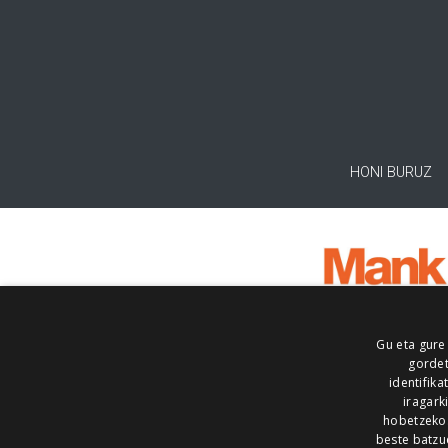
HONI BURUZ
Gu eta gure
gordet
identifika
iragark
hobetzeko
beste batzu