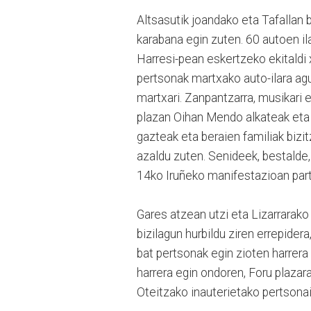
Altsasutik joandako eta Tafallan b
karabana egin zuten. 60 autoen ila
Harresi-pean eskertzeko ekitaldi
pertsonak martxako auto-ilara ag
martxari. Zanpantzarra, musikari e
plazan Oihan Mendo alkateak eta 
gazteak eta beraien familiak bizit
azaldu zuten. Senideek, bestalde,
14ko Iruñeko manifestazioan part
Gares atzean utzi eta Lizarrarak
bizilagun hurbildu ziren errepidera
bat pertsonak egin zioten harrera
harrera egin ondoren, Foru plazar
Oteitzako inauterietako pertsonaia