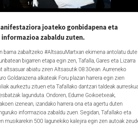
manifestaziora joateko gonbidapena eta
o informazioa zabaldu zuten.
an barna zabaltzeko #AltsasuMartxan ekimena antolatu dute
runbatean bigarren etapa egin zen, Tafalla, Gares eta Lizarra
t altsasuar abiatu ziren Altsasutik 08:30ean. Aurreneko
turo Goldarazena alkateak Foru plazan harrera egin zien
liak aurkeztu zituen eta Tafallako dantzari taldeak aurresku
abesbatzak lagunduta. Ondoren, Edurne Goikoetxeak,
akoen izenean, izandako harrera ona eta agertu duten
inguruko informazioa zabaldu zuen. Segidan, Tafallako eta
en musikarekin 500 lagunekiko kalejira egin zen autoak zeu