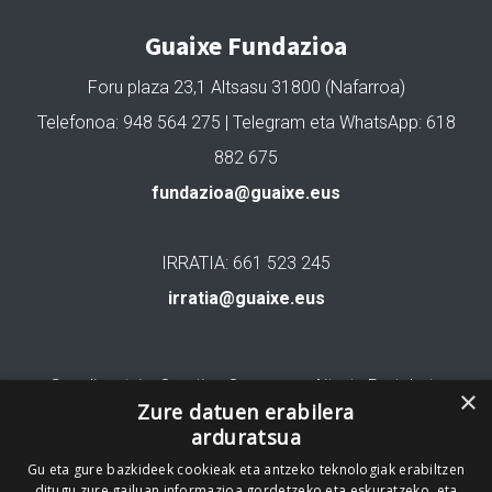
Guaixe Fundazioa
Foru plaza 23,1 Altsasu 31800 (Nafarroa)
Telefonoa: 948 564 275 | Telegram eta WhatsApp: 618
882 675
fundazioa@guaixe.eus
IRRATIA: 661 523 245
irratia@guaixe.eus
Gure lizentzia
: Creative Commons Aitortu Partekatu
×
Zure datuen erabilera
arduratsua
Codesyntaxek garatua
Gu eta gure bazkideek cookieak eta antzeko teknologiak erabiltzen
ditugu zure gailuan informazioa gordetzeko eta eskuratzeko, eta