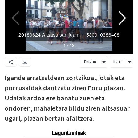
Entzun
Itzuli
Igande arratsaldean zortzikoa , jotak eta
porrusaldak dantzatu ziren Foru plazan.
Udalak ardoa ere banatu zuen eta
ondoren, mahaietara bildu ziren altsasuar
ugari, plazan bertan afaltzera.