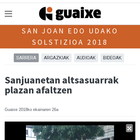
SAN JOAN EDO UDAKO
SOLSTIZIOA 2018
SARRERA
ARGAZKIAK
AUDIOAK
BIDEOAK
Sanjuanetan altsasuarrak
plazan afaltzen
Guaixe
2018ko ekainaren 26a