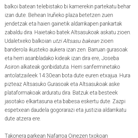
balkoi batean telebistako bi kamerekin partekatu behar
izan dute. Behean Iruñeko plaza betetzen zuen
jendetzak eta haien gainetik aldarrikapen pankartak
zabaldu dira. Haietako batek Altsasukoak askatu zioen.
Udaletxeko balkoian
utzi Altsasu bakean
zioen
banderola ikusteko aukera izan zen. Barruan gurasoak
eta herri asanbladako kideak izan dira ere, Joseba
Asiron alkateak gonbidatuta. Herri sanferminetako
antolatzaileek 14:30ean bota dute euren etxajua. Hura
pizteaz Altsasuko Gurasoak eta Altsasukoak aske
plataformakoak arduratu dira. Batzuk eta besteek
jasotako elkartasuna eta babesa eskertu dute. Zazpi
espetxean daudela gogorarazi eta justizia aldarrikatu
dute atzera ere.
Takonera parkean Nafarroa Oinezen txokoan