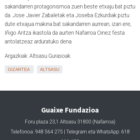
sakandarren protagonismoa zuen beste etxaju bat piztu
da. Jose Javier Zabaletak eta Joseba Ezkurdiak piztu
dute etxajua makina bat sakandarren aurrean, izan ere,
Iñigo Aritza ikastola da aurten Nafarroa Oinez festa
antolatzeaz arduratuko dena.
Argazkiak: Altsasu Gurasoak.
GIZARTEA
ALTSASU
Guaixe Fundazioa
Foru plaza 23,1 Altsasu 31800 (Nafarroa)
Telefonoa: 948 564 275 | Telegram eta WhatsApp: 618