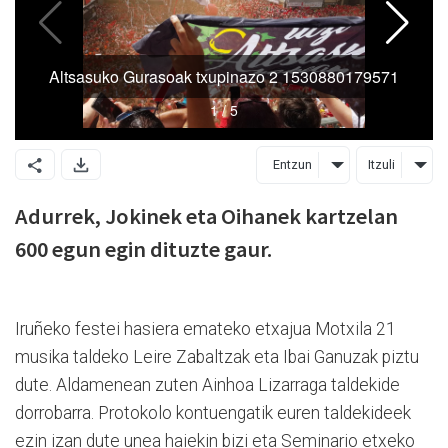
Entzun
Itzuli
Adurrek, Jokinek eta Oihanek kartzelan
600 egun egin dituzte gaur.
Iruñeko festei hasiera emateko etxajua Motxila 21
musika taldeko Leire Zabaltzak eta Ibai Ganuzak piztu
dute. Aldamenean zuten Ainhoa Lizarraga taldekide
dorrobarra. Protokolo kontuengatik euren taldekideek
ezin izan dute unea haiekin bizi eta Seminario etxeko