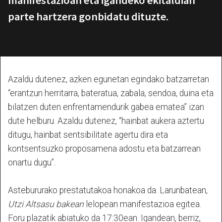
parte hartzera gonbidatu dituzte.
Azaldu dutenez, azken egunetan egindako batzarretan
“erantzun herritarra, bateratua, zabala, sendoa, duina eta
bilatzen duten enfrentamendurik gabea ematea” izan
dute helburu. Azaldu dutenez, “hainbat aukera aztertu
ditugu, hainbat sentsibilitate agertu dira eta
kontsentsuzko proposamena adostu eta batzarrean
onartu dugu”.
Astebururako prestatutakoa honakoa da. Larunbatean,
Utzi Altsasu bakean
lelopean manifestazioa egitea.
Foru plazatik abiatuko da 17:30ean. Igandean, berriz,