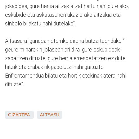
jokabidea, gure herria aitzakiatzat hartu nahi dutelako,
eskubide eta askatasunen ukaziorako aitzakia eta
sinbolo bilakatu nahi dutelako”.
Altsasura igandean etorriko direna batzartuendako “
geure minarekin jolasean ari dira, gure eskubideak
zapaltzen dituzte, gure herria errespetatzen ez dute,
hitzik eta erabakirik gabe utzi nahi gaituzte.
Enfrentamendua bilatu eta hortik etekinak atera nahi
dituzte”.
GIZARTEA
ALTSASU