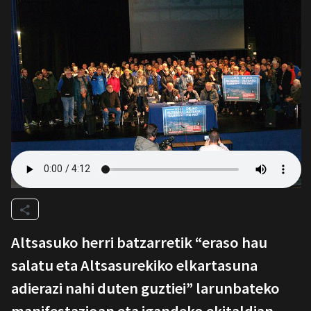
Altsasuko herri batzarretik “eraso hau
salatu eta Altsasurekiko elkartasuna
adierazi nahi duten guztiei” larunbateko
manifestazioan eta igandeko ekitaldian