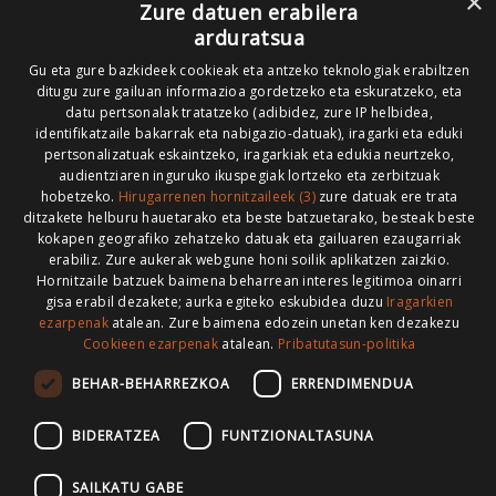
×
Zure datuen erabilera
Codesyntaxek garatua
arduratsua
Gu eta gure bazkideek cookieak eta antzeko teknologiak erabiltzen
ditugu zure gailuan informazioa gordetzeko eta eskuratzeko, eta
datu pertsonalak tratatzeko (adibidez, zure IP helbidea,
identifikatzaile bakarrak eta nabigazio-datuak), iragarki eta eduki
pertsonalizatuak eskaintzeko, iragarkiak eta edukia neurtzeko,
HONI BURUZ
LEGE OHARRA
PUBLIZITATEA
audientziaren inguruko ikuspegiak lortzeko eta zerbitzuak
hobetzeko.
Hirugarrenen hornitzaileek (3)
zure datuak ere trata
ARAUAK
HARREMANETARAKO
RSS
ditzakete helburu hauetarako eta beste batzuetarako, besteak beste
kokapen geografiko zehatzeko datuak eta gailuaren ezaugarriak
erabiliz. Zure aukerak webgune honi soilik aplikatzen zaizkio.
Hornitzaile batzuek baimena beharrean interes legitimoa oinarri
gisa erabil dezakete; aurka egiteko eskubidea duzu
Iragarkien
>
ezarpenak
atalean. Zure baimena edozein unetan ken dezakezu
Cookieen ezarpenak
atalean.
Pribatutasun-politika
BEHAR-BEHARREZKOA
ERRENDIMENDUA
BIDERATZEA
FUNTZIONALTASUNA
SAILKATU GABE