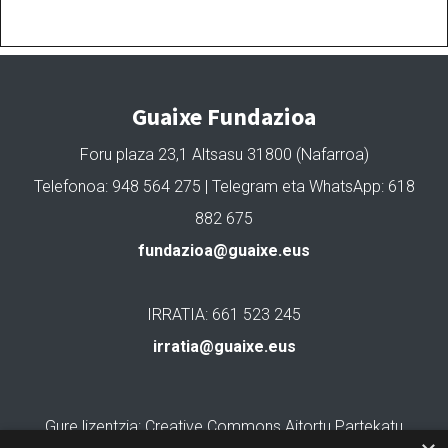
Guaixe Fundazioa
Foru plaza 23,1 Altsasu 31800 (Nafarroa)
Telefonoa: 948 564 275 | Telegram eta WhatsApp: 618
882 675
fundazioa@guaixe.eus
IRRATIA: 661 523 245
irratia@guaixe.eus
Gure lizentzia
: Creative Commons Aitortu Partekatu