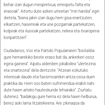
behar izan dugun mespretxua, errespetu falta eta
erasoak”. Aitortu dute azken urteetan “min handia” egin
dietela, “baina jakin izan dugu herri gisa erantzuten,
elkartzen, haserreak eta une pozgarriak partekatzen,
kolpeak eta ilusioak partekatzen, nekea eta itxaropena
konpartitzen”.
Ciudadanos, Vox eta Partido Popularraren “bisitaldia
gure herriarekiko beste eraso bat da, ankerkeri osoz
egina gainera”. Aipatu alderdien jokabidea “ulertezina
eta onartezina” dela deritzote. “Atzean ezkutuko
interesak daude eta faxismoarekin antza osoa duen
praktika da. Herri oso baten sufrimendua erabili nahi
dute haien arteko hauteskunde lehiarako”. Ziurtatu
dutenez, “badakigu gure herria ez dela haien helburua,
berez aski larria litzatekeena. Are zikinagoa da