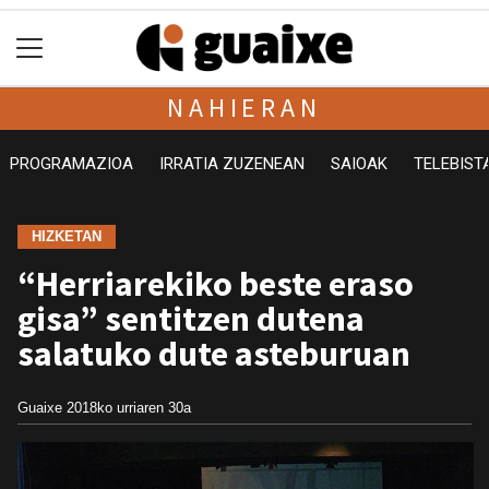
NAHIERAN
PROGRAMAZIOA
IRRATIA ZUZENEAN
SAIOAK
TELEBIST
HIZKETAN
“Herriarekiko beste eraso
gisa” sentitzen dutena
salatuko dute asteburuan
Guaixe
2018ko urriaren 30a