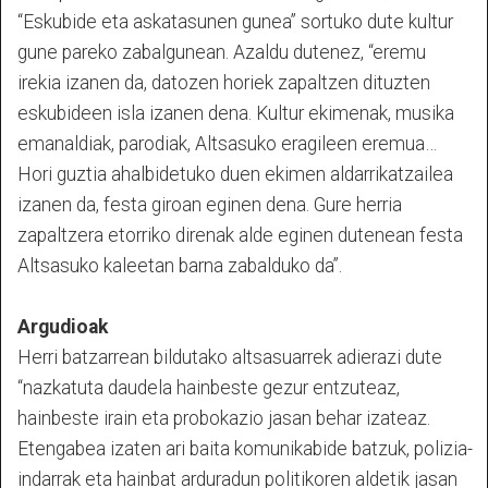
“Eskubide eta askatasunen gunea” sortuko dute kultur
gune pareko zabalgunean. Azaldu dutenez, “eremu
irekia izanen da, datozen horiek zapaltzen dituzten
eskubideen isla izanen dena. Kultur ekimenak, musika
emanaldiak, parodiak, Altsasuko eragileen eremua…
Hori guztia ahalbidetuko duen ekimen aldarrikatzailea
izanen da, festa giroan eginen dena. Gure herria
zapaltzera etorriko direnak alde eginen dutenean festa
Altsasuko kaleetan barna zabalduko da”.
Argudioak
Herri batzarrean bildutako altsasuarrek adierazi dute
“nazkatuta daudela hainbeste gezur entzuteaz,
hainbeste irain eta probokazio jasan behar izateaz.
Etengabea izaten ari baita komunikabide batzuk, polizia-
indarrak eta hainbat arduradun politikoren aldetik jasan