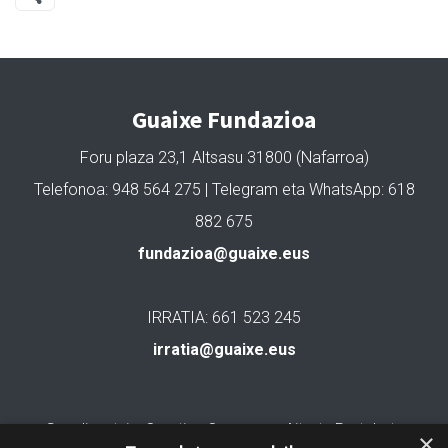
Guaixe Fundazioa
Foru plaza 23,1 Altsasu 31800 (Nafarroa)
Telefonoa: 948 564 275 | Telegram eta WhatsApp: 618
882 675
fundazioa@guaixe.eus
IRRATIA: 661 523 245
irratia@guaixe.eus
Gure lizentzia
: Creative Commons Aitortu Partekatu
×