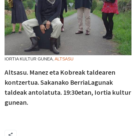
IORTIA KULTUR GUNEA,
ALTSASU
Altsasu. Manez eta Kobreak taldearen
kontzertua. Sakanako BerriaLagunak
taldeak antolatuta. 19:30etan, Iortia kultur
gunean.