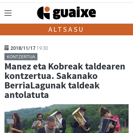
ALTSASU
2018/11/17
19:30
KONTZERTUA
Manez eta Kobreak taldearen
kontzertua. Sakanako
BerriaLagunak taldeak
antolatuta