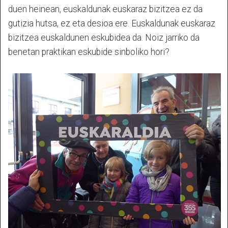
duen heinean, euskaldunak euskaraz bizitzea ez da
gutizia hutsa, ez eta desioa ere. Euskaldunak euskaraz
bizitzea euskaldunen eskubidea da. Noiz jarriko da
benetan praktikan eskubide sinboliko hori?