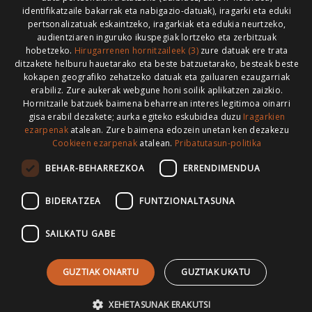
identifikatzaile bakarrak eta nabigazio-datuak), iragarki eta eduki
HONI BURUZ
LEGE OHARRA
PUBLIZITATEA
pertsonalizatuak eskaintzeko, iragarkiak eta edukia neurtzeko,
audientziaren inguruko ikuspegiak lortzeko eta zerbitzuak
ARAUAK
HARREMANETARAKO
RSS
hobetzeko.
Hirugarrenen hornitzaileek (3)
zure datuak ere trata
ditzakete helburu hauetarako eta beste batzuetarako, besteak beste
kokapen geografiko zehatzeko datuak eta gailuaren ezaugarriak
erabiliz. Zure aukerak webgune honi soilik aplikatzen zaizkio.
Hornitzaile batzuek baimena beharrean interes legitimoa oinarri
>
gisa erabil dezakete; aurka egiteko eskubidea duzu
Iragarkien
ezarpenak
atalean. Zure baimena edozein unetan ken dezakezu
Cookieen ezarpenak
atalean.
Pribatutasun-politika
BEHAR-BEHARREZKOA
ERRENDIMENDUA
BIDERATZEA
FUNTZIONALTASUNA
SAILKATU GABE
GUZTIAK ONARTU
GUZTIAK UKATU
XEHETASUNAK ERAKUTSI