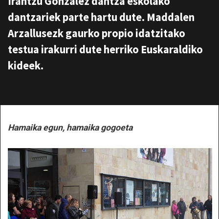
Irantzu Gonzalez dantza eskolako
dantzariek parte hartu dute. Maddalen
Arzallusezk gaurko propio idatzitako
testua irakurri dute herriko Euskaraldiko
kideek.
Hamaika egun, hamaika gogoeta