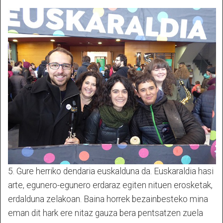
5. Gure herriko dendaria euskalduna da. Euskaraldia hasi
arte, egunero-egunero erdaraz egiten nituen erosketak,
erdalduna zelakoan. Baina horrek bezainbesteko mina
eman dit hark ere nitaz gauza bera pentsatzen zuela