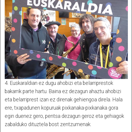
4. Euskaraldian ez dugu ahobizi eta belarriprestok
bakarrik parte hartu. Baina ez dezagun ahaztu ahobizi
eta belarriprest izan ez direnak gehiengoa direla. Hala
ere, txapadunen kopuruak pixkanaka-pixkanaka gora
egin duenez gero, pentsa dezagun geroz eta gehiagok
zabalduko dituztela bost zentzumenak.