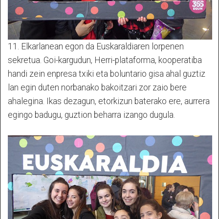
11. Elkarlanean egon da Euskaraldiaren lorpenen
sekretua. Goi-kargudun, Herri-plataforma, kooperatiba
handi zein enpresa txiki eta boluntario gisa ahal guztiz
lan egin duten norbanako bakoitzari zor zaio bere
ahalegina. Ikas dezagun, etorkizun baterako ere, aurrera
egingo badugu, guztion beharra izango dugula.