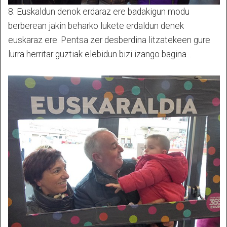
8. Euskaldun denok erdaraz ere badakigun modu
berberean jakin beharko lukete erdaldun denek
euskaraz ere. Pentsa zer desberdina litzatekeen gure
lurra herritar guztiak elebidun bizi izango bagina...