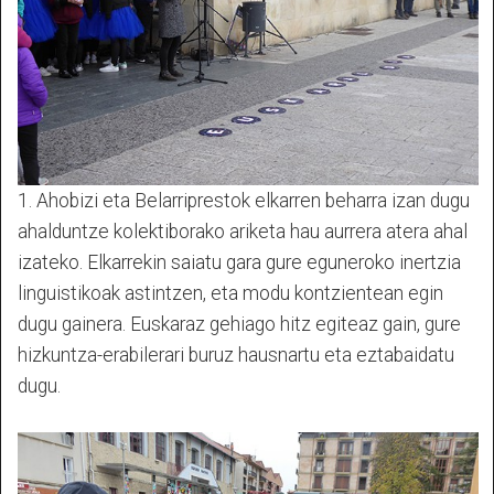
1. Ahobizi eta Belarriprestok elkarren beharra izan dugu
ahalduntze kolektiborako ariketa hau aurrera atera ahal
izateko. Elkarrekin saiatu gara gure eguneroko inertzia
linguistikoak astintzen, eta modu kontzientean egin
dugu gainera. Euskaraz gehiago hitz egiteaz gain, gure
hizkuntza-erabilerari buruz hausnartu eta eztabaidatu
dugu.