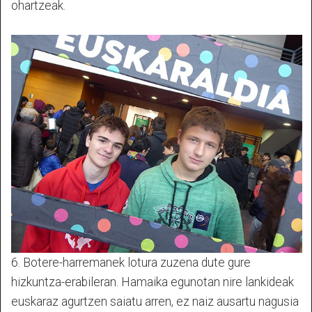
ohartzeak.
6. Botere-harremanek lotura zuzena dute gure
hizkuntza-erabileran. Hamaika egunotan nire lankideak
euskaraz agurtzen saiatu arren, ez naiz ausartu nagusia