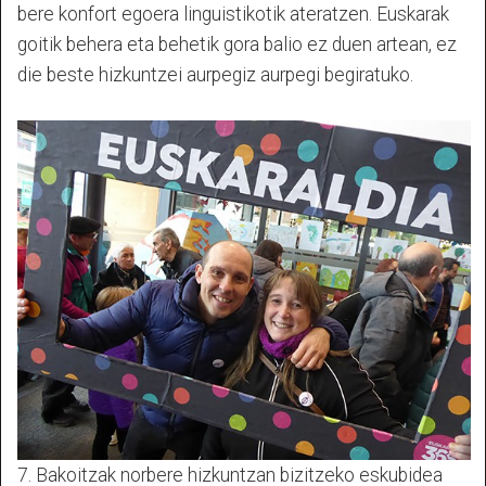
bere konfort egoera linguistikotik ateratzen. Euskarak
goitik behera eta behetik gora balio ez duen artean, ez
die beste hizkuntzei aurpegiz aurpegi begiratuko.
7. Bakoitzak norbere hizkuntzan bizitzeko eskubidea