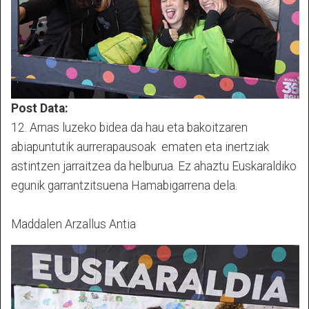
Post Data:
12. Arnas luzeko bidea da hau eta bakoitzaren
abiapuntutik aurrerapausoak ematen eta inertziak
astintzen jarraitzea da helburua. Ez ahaztu Euskaraldiko
egunik garrantzitsuena Hamabigarrena dela.
Maddalen Arzallus Antia