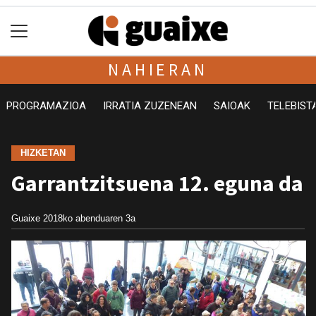
NAHIERAN
PROGRAMAZIOA
IRRATIA ZUZENEAN
SAIOAK
TELEBIST
HIZKETAN
Garrantzitsuena 12. eguna da
Guaixe
2018ko abenduaren 3a