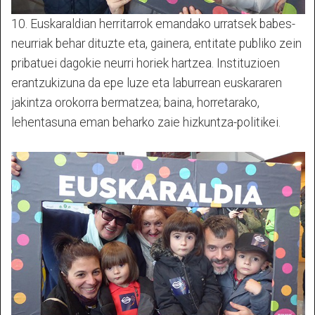
10. Euskaraldian herritarrok emandako urratsek babes-
neurriak behar dituzte eta, gainera, entitate publiko zein
pribatuei dagokie neurri horiek hartzea. Instituzioen
erantzukizuna da epe luze eta laburrean euskararen
jakintza orokorra bermatzea; baina, horretarako,
lehentasuna eman beharko zaie hizkuntza-politikei.