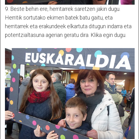
9. Beste behin ere, herritarrek saretzen jakin dugu.
Herritik sortutako ekimen batek batu gaitu, eta
herritarrek eta erakundeek elkartuta ditugun indarra eta
potentzialtasuna agerian geratu dira. Klika egin dugu.