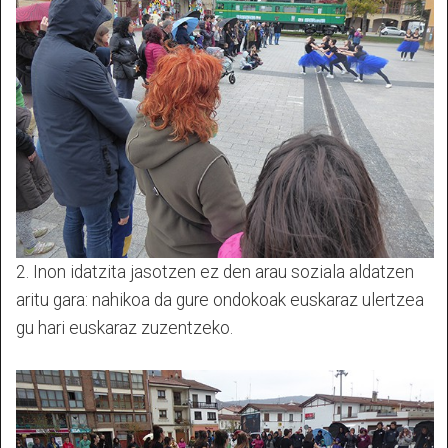
2. Inon idatzita jasotzen ez den arau soziala aldatzen
aritu gara: nahikoa da gure ondokoak euskaraz ulertzea
gu hari euskaraz zuzentzeko.