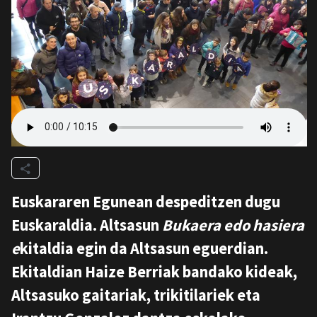
Euskararen Egunean despeditzen dugu
Euskaraldia. Altsasun
Bukaera edo hasiera
e
kitaldia egin da Altsasun eguerdian.
Ekitaldian Haize Berriak bandako kideak,
Altsasuko gaitariak, trikitilariek eta